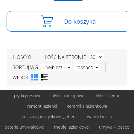
Do koszyka
ILOŚĆ: 8
ILOŚĆ NA STRONIE
SORTUJ WG
WIDOK
płytki gresowe
płytki podłogowe
płytki ścienne
remont łazienki
ceramika łazienkowa
zestawy podtynkowe geberit
wanny besco
baterie umywalkowe
meble łazienkowe
umywalki besco