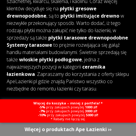
szlachetnej, kwarcu, skalenia, i kaolinu. Coraz więcej
klientów decyduje się na
płytki gresowe
drewnopodobne
, są to
płytki imitujące drewno
w
niezwykle przekonujący sposób. Warto dodać, iż tego
rodzaju płytki można zakupić nie tylko do łazienki, w
sprzedaży są także
płytki tarasowe drewnopodobne
.
Systemy tarasowe
to prężnie rozwijająca się gałąź
handlu materiałami budowlanymi. Świetnie sprzedają się
także
włoskie płytki podłogowe
, jedna z
najważniejszych pozycji w kategorii
ceramika
łazienkowa
. Zapraszamy do korzystania z oferty sklepu
ApeLazienki.pl gdzie znajdą Państwo wszystko co
niezbędne do remontu łazienki czy tarasu.
Więcej do koszyka – mniej z portfela! *
-5%
przy zakupach powyżej
1000 zł!
-7%
przy zakupach powyżej
3000 zł!
-10%
przy zakupach powyżej
5000 zł!
Copyright © Ape Łazienki
Created by Webcat
* Rabaty nie łączą się.
Więcej o produktach Ape Łazienki ››