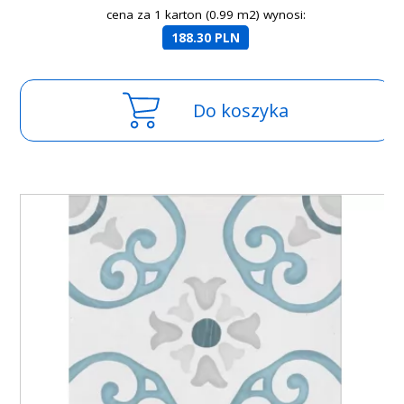
cena za 1 karton (0.99 m2) wynosi:
188.30 PLN
Do koszyka