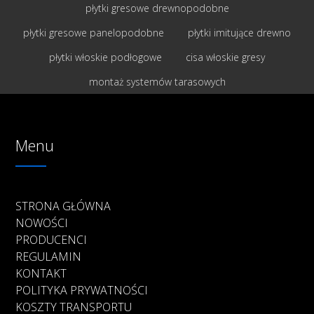
płytki gresowe drewnopodobne
płytki gresowe panelopodobne
płytki imitujące drewno
płytki włoskie podłogowe
cisa włoskie gresy
montaż systemów tarasowych
Menu
STRONA GŁÓWNA
NOWOŚCI
PRODUCENCI
REGULAMIN
KONTAKT
POLITYKA PRYWATNOŚCI
KOSZTY TRANSPORTU