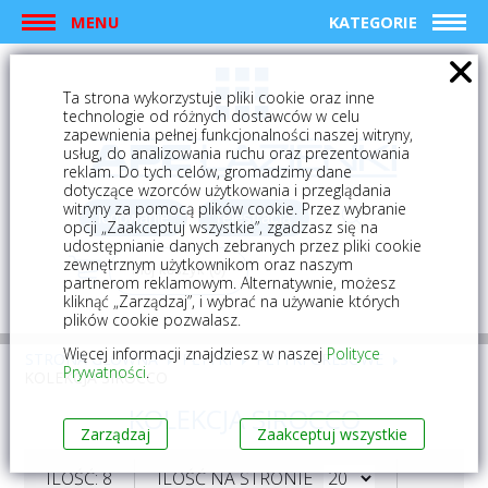
MENU
KATEGORIE
Ta strona wykorzystuje pliki cookie oraz inne
technologie od różnych dostawców w celu
zapewnienia pełnej funkcjonalności naszej witryny,
usług, do analizowania ruchu oraz prezentowania
reklam. Do tych celów, gromadzimy dane
dotyczące wzorców użytkowania i przeglądania
witryny za pomocą plików cookie. Przez wybranie
logowanie
rejestracja
opcji „Zaakceptuj wszystkie”, zgadzasz się na
udostępnianie danych zebranych przez pliki cookie
zewnętrznym użytkownikom oraz naszym
Mój koszyk (0)
partnerom reklamowym. Alternatywnie, możesz
kliknąć „Zarządzaj”, i wybrać na używanie których
plików cookie pozwalasz.
Więcej informacji znajdziesz w naszej
Polityce
STRONA GŁÓWNA
PŁYTKI
PŁYTKI GRESOWE
Prywatności
.
KOLEKCJA SIROCCO
KOLEKCJA SIROCCO
Zarządzaj
Zaakceptuj wszystkie
ILOŚĆ: 8
ILOŚĆ NA STRONIE