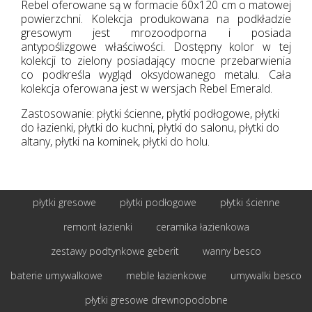
Rebel oferowane są w formacie 60x120 cm o matowej
powierzchni. Kolekcja produkowana na podkładzie
gresowym jest mrozoodporna i posiada
antypoślizgowe właściwości. Dostępny kolor w tej
kolekcji to zielony posiadający mocne przebarwienia
co podkreśla wygląd oksydowanego metalu. Cała
kolekcja oferowana jest w wersjach Rebel Emerald.
Zastosowanie: płytki ścienne, płytki podłogowe, płytki
do łazienki, płytki do kuchni, płytki do salonu, płytki do
altany, płytki na kominek, płytki do holu.
płytki gresowe
płytki podłogowe
płytki ścienne
remont łazienki
ceramika łazienkowa
zestawy podtynkowe geberit
wanny besco
baterie umywalkowe
meble łazienkowe
umywalki besco
płytki gresowe drewnopodobne