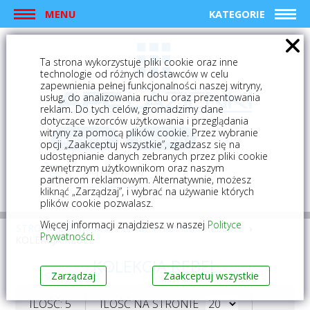
MENU
KATEGORIE
Ta strona wykorzystuje pliki cookie oraz inne
technologie od różnych dostawców w celu
zapewnienia pełnej funkcjonalności naszej witryny,
usług, do analizowania ruchu oraz prezentowania
reklam. Do tych celów, gromadzimy dane
dotyczące wzorców użytkowania i przeglądania
witryny za pomocą plików cookie. Przez wybranie
logowanie
rejestracja
opcji „Zaakceptuj wszystkie”, zgadzasz się na
udostępnianie danych zebranych przez pliki cookie
zewnętrznym użytkownikom oraz naszym
Mój koszyk (0)
partnerom reklamowym. Alternatywnie, możesz
kliknąć „Zarządzaj”, i wybrać na używanie których
plików cookie pozwalasz.
Więcej informacji znajdziesz w naszej
Polityce
STRONA GŁÓWNA
PŁYTKI
PŁYTKI GRESOWE
Prywatności
.
KOLEKCJA REBEL
KOLEKCJA REBEL
Zarządzaj
Zaakceptuj wszystkie
ILOŚĆ: 5
ILOŚĆ NA STRONIE