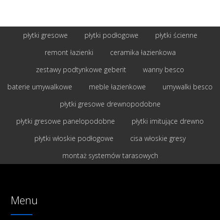
płytki gresowe
płytki podłogowe
płytki ścienne
remont łazienki
ceramika łazienkowa
zestawy podtynkowe geberit
wanny besco
baterie umywalkowe
meble łazienkowe
umywalki besco
płytki gresowe drewnopodobne
płytki gresowe panelopodobne
płytki imitujące drewno
płytki włoskie podłogowe
cisa włoskie gresy
montaż systemów tarasowych
Menu