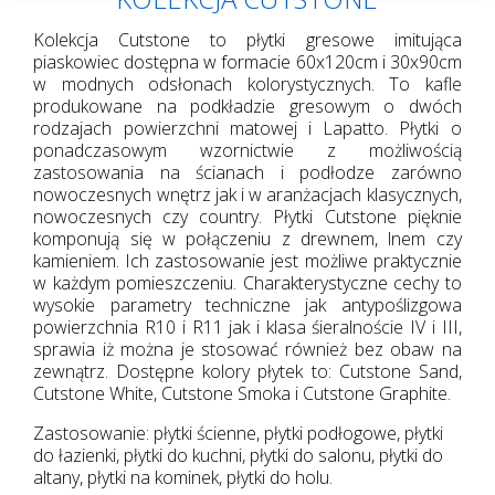
Kolekcja Cutstone to płytki gresowe imitująca
piaskowiec dostępna w formacie 60x120cm i 30x90cm
w modnych odsłonach kolorystycznych. To kafle
produkowane na podkładzie gresowym o dwóch
rodzajach powierzchni matowej i Lapatto. Płytki o
ponadczasowym wzornictwie z możliwością
zastosowania na ścianach i podłodze zarówno
nowoczesnych wnętrz jak i w aranżacjach klasycznych,
nowoczesnych czy country. Płytki Cutstone pięknie
komponują się w połączeniu z drewnem, lnem czy
kamieniem. Ich zastosowanie jest możliwe praktycznie
w każdym pomieszczeniu. Charakterystyczne cechy to
wysokie parametry techniczne jak antypoślizgowa
powierzchnia R10 i R11 jak i klasa śieralnoście IV i III,
sprawia iż można je stosować również bez obaw na
zewnątrz. Dostępne kolory płytek to: Cutstone Sand,
Cutstone White, Cutstone Smoka i Cutstone Graphite.
Zastosowanie: płytki ścienne, płytki podłogowe, płytki
do łazienki, płytki do kuchni, płytki do salonu, płytki do
altany, płytki na kominek, płytki do holu.