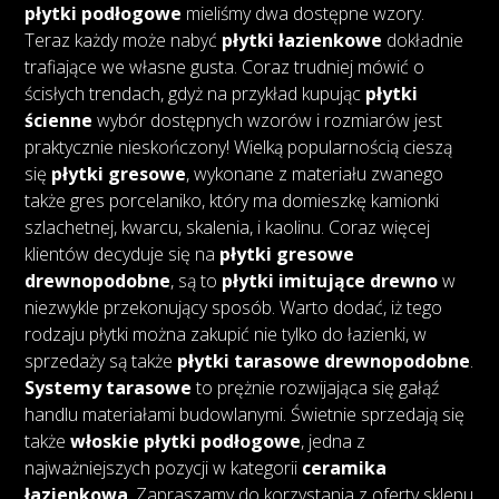
płytki podłogowe
mieliśmy dwa dostępne wzory.
Teraz każdy może nabyć
płytki łazienkowe
dokładnie
trafiające we własne gusta. Coraz trudniej mówić o
ścisłych trendach, gdyż na przykład kupując
płytki
ścienne
wybór dostępnych wzorów i rozmiarów jest
praktycznie nieskończony! Wielką popularnością cieszą
się
płytki gresowe
, wykonane z materiału zwanego
także gres porcelaniko, który ma domieszkę kamionki
szlachetnej, kwarcu, skalenia, i kaolinu. Coraz więcej
klientów decyduje się na
płytki gresowe
drewnopodobne
, są to
płytki imitujące drewno
w
niezwykle przekonujący sposób. Warto dodać, iż tego
rodzaju płytki można zakupić nie tylko do łazienki, w
sprzedaży są także
płytki tarasowe drewnopodobne
.
Systemy tarasowe
to prężnie rozwijająca się gałąź
handlu materiałami budowlanymi. Świetnie sprzedają się
także
włoskie płytki podłogowe
, jedna z
najważniejszych pozycji w kategorii
ceramika
łazienkowa
. Zapraszamy do korzystania z oferty sklepu