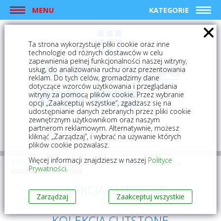
MENU
KATEGORIE
Ta strona wykorzystuje pliki cookie oraz inne
technologie od różnych dostawców w celu
zapewnienia pełnej funkcjonalności naszej witryny,
usług, do analizowania ruchu oraz prezentowania
reklam. Do tych celów, gromadzimy dane
dotyczące wzorców użytkowania i przeglądania
witryny za pomocą plików cookie. Przez wybranie
logowanie
rejestracja
opcji „Zaakceptuj wszystkie”, zgadzasz się na
udostępnianie danych zebranych przez pliki cookie
zewnętrznym użytkownikom oraz naszym
Mój koszyk (0)
partnerom reklamowym. Alternatywnie, możesz
kliknąć „Zarządzaj”, i wybrać na używanie których
plików cookie pozwalasz.
Więcej informacji znajdziesz w naszej
Polityce
STRONA GŁÓWNA
PŁYTKI
PŁYTKI GRESOWE
Prywatności
.
KOLEKCJA CUTSTONE
KOLEKCJA CUTSTONE
Zarządzaj
Zaakceptuj wszystkie
KOLEKCJA CUTSTONE