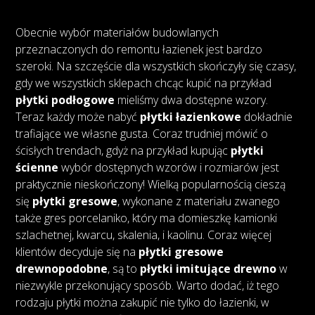
Obecnie wybór materiałów budowlanych
przeznaczonych do remontu łazienek jest bardzo
szeroki. Na szczęście dla wszystkich skończyły się czasy,
gdy we wszystkich sklepach chcąc kupić na przykład
płytki podłogowe
mieliśmy dwa dostępne wzory.
Teraz każdy może nabyć
płytki łazienkowe
dokładnie
trafiające we własne gusta. Coraz trudniej mówić o
ścisłych trendach, gdyż na przykład kupując
płytki
ścienne
wybór dostępnych wzorów i rozmiarów jest
praktycznie nieskończony! Wielką popularnością cieszą
się
płytki gresowe
, wykonane z materiału zwanego
także gres porcelaniko, który ma domieszkę kamionki
szlachetnej, kwarcu, skalenia, i kaolinu. Coraz więcej
klientów decyduje się na
płytki gresowe
drewnopodobne
, są to
płytki imitujące drewno
w
niezwykle przekonujący sposób. Warto dodać, iż tego
rodzaju płytki można zakupić nie tylko do łazienki, w