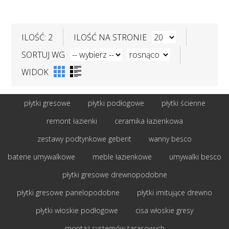
ILOŚĆ: 2
ILOŚĆ NA STRONIE
SORTUJ WG
WIDOK
płytki gresowe
płytki podłogowe
płytki ścienne
remont łazienki
ceramika łazienkowa
zestawy podtynkowe geberit
wanny besco
baterie umywalkowe
meble łazienkowe
umywalki besco
płytki gresowe drewnopodobne
płytki gresowe panelopodobne
płytki imitujące drewno
płytki włoskie podłogowe
cisa włoskie gresy
montaż systemów tarasowych