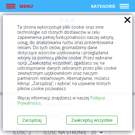
MENU
KATEGORIE
Ta strona wykorzystuje pliki cookie oraz inne
technologie od różnych dostawców w celu
zapewnienia pełnej funkcjonalności naszej witryny,
usług, do analizowania ruchu oraz prezentowania
reklam. Do tych celów, gromadzimy dane
dotyczące wzorców użytkowania i przeglądania
witryny za pomocą plików cookie. Przez wybranie
logowanie
rejestracja
opcji „Zaakceptuj wszystkie”, zgadzasz się na
udostępnianie danych zebranych przez pliki cookie
zewnętrznym użytkownikom oraz naszym
Mój koszyk (0)
partnerom reklamowym. Alternatywnie, możesz
kliknąć „Zarządzaj”, i wybrać na używanie których
plików cookie pozwalasz.
Więcej informacji znajdziesz w naszej
Polityce
STRONA GŁÓWNA
PŁYTKI
PŁYTKI ELEWACYJNE I
Prywatności
.
TARASOWE
KOLEKCJA BANCAL
KOLEKCJA BANCAL
Zarządzaj
Zaakceptuj wszystkie
ILOŚĆ: 2
ILOŚĆ NA STRONIE