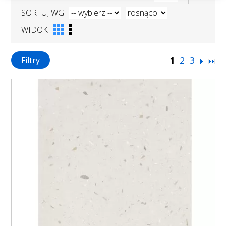
SORTUJ WG
WIDOK
1
2
3
Filtry