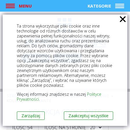
MENU
KATEGORIE
Ta strona wykorzystuje pliki cookie oraz inne
technologie od różnych dostawców w celu
zapewnienia pełnej funkcjonalności naszej witryny,
usług, do analizowania ruchu oraz prezentowania
reklam. Do tych celów, gromadzimy dane
dotyczące wzorców użytkowania i przeglądania
witryny za pomocą plików cookie. Przez wybranie
logowanie
rejestracja
opcji „Zaakceptuj wszystkie”, zgadzasz się na
udostępnianie danych zebranych przez pliki cookie
zewnętrznym użytkownikom oraz naszym
Mój koszyk (0)
partnerom reklamowym. Alternatywnie, możesz
kliknąć „Zarządzaj”, i wybrać na używanie których
plików cookie pozwalasz.
Więcej informacji znajdziesz w naszej
Polityce
STRONA GŁÓWNA
PŁYTKI
PŁYTKI PODŁOGOWE
Prywatności
.
KOLEKCJA CROCCANTE
KOLEKCJA CROCCANTE
Zarządzaj
Zaakceptuj wszystkie
ILOŚĆ: 54
ILOŚĆ NA STRONIE