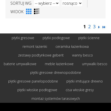
SORTUJ WG
WIDOK
1
2
3
płytki gresowe
płytki podłogowe
płytki ścienne
remont łazienki
ceramika łazienkowa
zestawy podtynkowe geberit
wanny besco
baterie umywalkowe
meble łazienkowe
umywalki besco
płytki gresowe drewnopodobne
płytki gresowe panelopodobne
płytki imitujące drewno
płytki włoskie podłogowe
cisa włoskie gresy
montaż systemów tarasowych