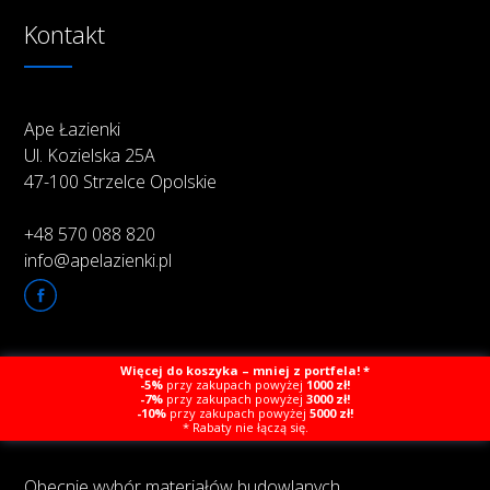
Kontakt
Ape Łazienki
Ul. Kozielska 25A
47-100 Strzelce Opolskie
+48 570 088 820
info@apelazienki.pl
Więcej do koszyka – mniej z portfela! *
O firmie
-5%
przy zakupach powyżej
1000 zł!
-7%
przy zakupach powyżej
3000 zł!
-10%
przy zakupach powyżej
5000 zł!
* Rabaty nie łączą się.
Obecnie wybór materiałów budowlanych