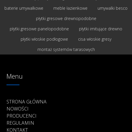
baterie umywalkowe
meble łazienkowe
umywalki besco
płytki gresowe drewnopodobne
płytki gresowe panelopodobne
płytki imitujące drewno
płytki włoskie podłogowe
cisa włoskie gresy
montaż systemów tarasowych
Menu
STRONA GŁÓWNA
NOWOŚCI
PRODUCENCI
REGULAMIN
KONTAKT