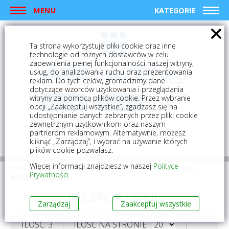
MENU
KATEGORIE
Ta strona wykorzystuje pliki cookie oraz inne
technologie od różnych dostawców w celu
zapewnienia pełnej funkcjonalności naszej witryny,
usług, do analizowania ruchu oraz prezentowania
reklam. Do tych celów, gromadzimy dane
dotyczące wzorców użytkowania i przeglądania
witryny za pomocą plików cookie. Przez wybranie
logowanie
rejestracja
opcji „Zaakceptuj wszystkie”, zgadzasz się na
udostępnianie danych zebranych przez pliki cookie
zewnętrznym użytkownikom oraz naszym
Mój koszyk (0)
partnerom reklamowym. Alternatywnie, możesz
kliknąć „Zarządzaj”, i wybrać na używanie których
plików cookie pozwalasz.
Więcej informacji znajdziesz w naszej
Polityce
STRONA GŁÓWNA
PŁYTKI
PŁYTKI PODŁOGOWE
Prywatności
.
KOLEKCJA HOME
KOLEKCJA HOME
Zarządzaj
Zaakceptuj wszystkie
ILOŚĆ: 3
ILOŚĆ NA STRONIE