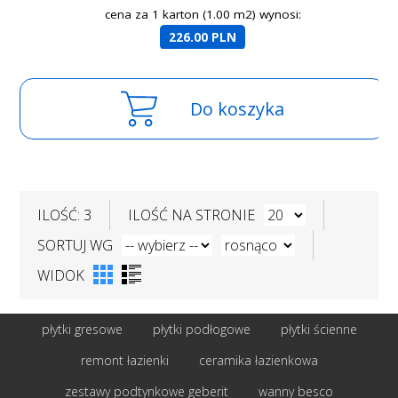
cena za 1 karton (1.00 m2) wynosi:
226.00 PLN
Do koszyka
ILOŚĆ: 3
ILOŚĆ NA STRONIE
SORTUJ WG
WIDOK
płytki gresowe
płytki podłogowe
płytki ścienne
remont łazienki
ceramika łazienkowa
zestawy podtynkowe geberit
wanny besco