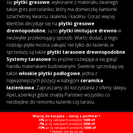
się
płytki gresowe
, wykonane z materiału zwanego
także gres porcelaniko, który ma domieszkę kamionki
szlachetnej, kwarcu, skalenia, i kaolinu. Coraz więcej
klientów decyduje się na
płytki gresowe
drewnopodobne
, są to
płytki imitujące drewno
w
niezwykle przekonujący sposób. Warto dodać, iż tego
rodzaju płytki można zakupić nie tylko do łazienki, w
sprzedaży są także
płytki tarasowe drewnopodobne
.
Systemy tarasowe
to prężnie rozwijająca się gałąź
handlu materiałami budowlanymi. Świetnie sprzedają się
także
włoskie płytki podłogowe
, jedna z
najważniejszych pozycji w kategorii
ceramika
łazienkowa
. Zapraszamy do korzystania z oferty sklepu
ApeLazienki.pl gdzie znajdą Państwo wszystko co
niezbędne do remontu łazienki czy tarasu.
Więcej do koszyka – mniej z portfela! *
-5%
przy zakupach powyżej
1000 zł!
-7%
przy zakupach powyżej
3000 zł!
-10%
przy zakupach powyżej
5000 zł!
Copyright © Ape Łazienki
Created by Webcat
* Rabaty nie łączą się.