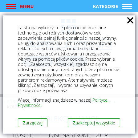
MENU
KATEGORIE
Ta strona wykorzystuje pliki cookie oraz inne
technologie od różnych dostawców w celu
zapewnienia pełnej funkcjonalności naszej witryny,
usług, do analizowania ruchu oraz prezentowania
reklam. Do tych celów, gromadzimy dane
dotyczące wzorców użytkowania i przeglądania
witryny za pomocą plików cookie. Przez wybranie
logowanie
rejestracja
opcji „Zaakceptuj wszystkie”, zgadzasz się na
udostępnianie danych zebranych przez pliki cookie
zewnętrznym użytkownikom oraz naszym
Mój koszyk (0)
partnerom reklamowym. Alternatywnie, możesz
kliknąć „Zarządzaj”, i wybrać na używanie których
plików cookie pozwalasz.
Więcej informacji znajdziesz w naszej
Polityce
STRONA GŁÓWNA
PŁYTKI
PŁYTKI KUCHENNE
Prywatności
.
KOLEKCJA HANOI
KOLEKCJA HANOI
Zarządzaj
Zaakceptuj wszystkie
ILOŚĆ: 11
ILOŚĆ NA STRONIE