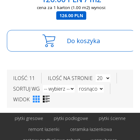
cena za 1 karton (1.00 m2) wynosi:
126.00 PLN
Do koszyka
ILOŚĆ: 11
ILOŚĆ NA STRONIE
SORTUJ WG
WIDOK
płytki gresowe
płytki podłogowe
płytki ścienne
remont łazienki
ceramika łazienkowa