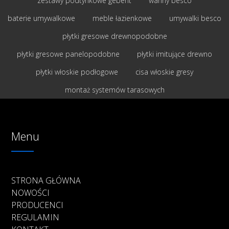
zestawy podtynkowe geberit
wanny besco
baterie umywalkowe
meble łazienkowe
umywalki besco
płytki gresowe drewnopodobne
płytki gresowe panelopodobne
płytki imitujące drewno
płytki włoskie podłogowe
cisa włoskie gresy
montaż systemów tarasowych
Menu
STRONA GŁÓWNA
NOWOŚCI
PRODUCENCI
REGULAMIN