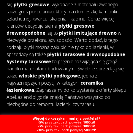
się
płytki gresowe
, wykonane z materiału zwanego
także gres porcelaniko, który ma domieszkę kamionki
szlachetnej, kwarcu, skalenia, i kaolinu. Coraz więcej
klientów decyduje się na
płytki gresowe
drewnopodobne
, są to
płytki imitujące drewno
w
niezwykle przekonujący sposób. Warto dodać, iż tego
rodzaju płytki można zakupić nie tylko do łazienki, w
sprzedaży są także
płytki tarasowe drewnopodobne
.
Systemy tarasowe
to prężnie rozwijająca się gałąź
handlu materiałami budowlanymi. Świetnie sprzedają się
także
włoskie płytki podłogowe
, jedna z
najważniejszych pozycji w kategorii
ceramika
łazienkowa
. Zapraszamy do korzystania z oferty sklepu
ApeLazienki.pl gdzie znajdą Państwo wszystko co
niezbędne do remontu łazienki czy tarasu.
Więcej do koszyka – mniej z portfela! *
-5%
przy zakupach powyżej
1000 zł!
-7%
przy zakupach powyżej
3000 zł!
-10%
przy zakupach powyżej
5000 zł!
Copyright © Ape Łazienki
Created by Webcat