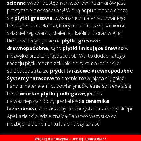
ścienne
wybór dostępnych wzorów i rozmiarów jest
praktycznie nieskończony! Wielką popularnością cieszą
się
płytki gresowe
, wykonane z materiału zwanego
także gres porcelaniko, który ma domieszkę kamionki
szlachetnej, kwarcu, skalenia, i kaolinu. Coraz więcej
klientów decyduje się na
płytki gresowe
drewnopodobne
, są to
płytki imitujące drewno
w
niezwykle przekonujący sposób. Warto dodać, iż tego
rodzaju płytki można zakupić nie tylko do łazienki, w
sprzedaży są także
płytki tarasowe drewnopodobne
.
Systemy tarasowe
to prężnie rozwijająca się gałąź
handlu materiałami budowlanymi. Świetnie sprzedają się
także
włoskie płytki podłogowe
, jedna z
najważniejszych pozycji w kategorii
ceramika
łazienkowa
. Zapraszamy do korzystania z oferty sklepu
ApeLazienki.pl gdzie znajdą Państwo wszystko co
niezbędne do remontu łazienki czy tarasu.
Więcej do koszyka – mniej z portfela! *