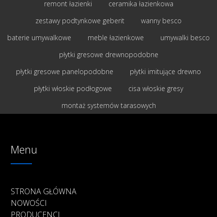
remont łazienki
ceramika łazienkowa
zestawy podtynkowe geberit
wanny besco
baterie umywalkowe
meble łazienkowe
umywalki besco
płytki gresowe drewnopodobne
płytki gresowe panelopodobne
płytki imitujące drewno
płytki włoskie podłogowe
cisa włoskie gresy
montaż systemów tarasowych
Menu
STRONA GŁÓWNA
NOWOŚCI
PRODUCENCI