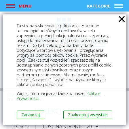
MENU
KATEGORIE
Ta strona wykorzystuje pliki cookie oraz inne
technologie od różnych dostawców w celu
zapewnienia pełnej funkcjonalności naszej witryny,
usług, do analizowania ruchu oraz prezentowania
reklam. Do tych celów, gromadzimy dane
dotyczące wzorców użytkowania i przeglądania
witryny za pomocą plików cookie. Przez wybranie
logowanie
rejestracja
opcji „Zaakceptuj wszystkie”, zgadzasz się na
udostępnianie danych zebranych przez pliki cookie
zewnętrznym użytkownikom oraz naszym
Mój koszyk (0)
partnerom reklamowym. Alternatywnie, możesz
kliknąć „Zarządzaj”, i wybrać na używanie których
plików cookie pozwalasz.
Więcej informacji znajdziesz w naszej
Polityce
STRONA GŁÓWNA
PŁYTKI
PŁYTKI GRESOWE
Prywatności
.
KOLEKCJA DSTONE
KOLEKCJA DSTONE
Zarządzaj
Zaakceptuj wszystkie
ILOŚĆ: 3
ILOŚĆ NA STRONIE