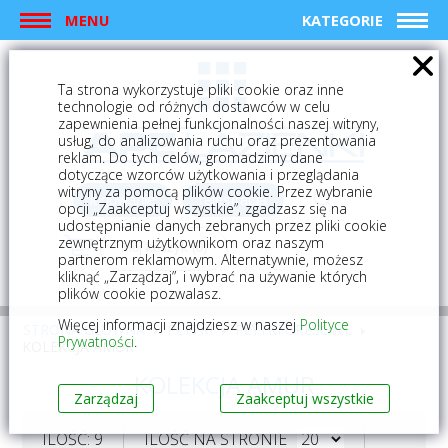
MENU
KATEGORIE
Ta strona wykorzystuje pliki cookie oraz inne
technologie od różnych dostawców w celu
zapewnienia pełnej funkcjonalności naszej witryny,
usług, do analizowania ruchu oraz prezentowania
reklam. Do tych celów, gromadzimy dane
dotyczące wzorców użytkowania i przeglądania
witryny za pomocą plików cookie. Przez wybranie
logowanie
rejestracja
opcji „Zaakceptuj wszystkie”, zgadzasz się na
udostępnianie danych zebranych przez pliki cookie
zewnętrznym użytkownikom oraz naszym
Mój koszyk (0)
partnerom reklamowym. Alternatywnie, możesz
kliknąć „Zarządzaj”, i wybrać na używanie których
plików cookie pozwalasz.
Więcej informacji znajdziesz w naszej
Polityce
STRONA GŁÓWNA
PŁYTKI
PŁYTKI GRESOWE
Prywatności
.
KOLEKCJA AMUR
KOLEKCJA AMUR
Zarządzaj
Zaakceptuj wszystkie
ILOŚĆ: 9
ILOŚĆ NA STRONIE