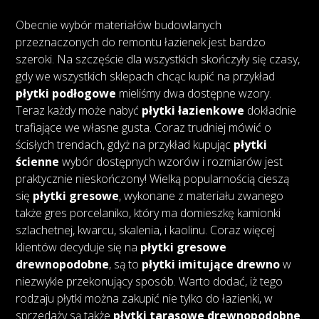
Obecnie wybór materiałów budowlanych
przeznaczonych do remontu łazienek jest bardzo
szeroki. Na szczęście dla wszystkich skończyły się czasy,
gdy we wszystkich sklepach chcąc kupić na przykład
płytki podłogowe
mieliśmy dwa dostępne wzory.
Teraz każdy może nabyć
płytki łazienkowe
dokładnie
trafiające we własne gusta. Coraz trudniej mówić o
ścisłych trendach, gdyż na przykład kupując
płytki
ścienne
wybór dostępnych wzorów i rozmiarów jest
praktycznie nieskończony! Wielką popularnością cieszą
się
płytki gresowe
, wykonane z materiału zwanego
także gres porcelaniko, który ma domieszkę kamionki
szlachetnej, kwarcu, skalenia, i kaolinu. Coraz więcej
klientów decyduje się na
płytki gresowe
drewnopodobne
, są to
płytki imitujące drewno
w
niezwykle przekonujący sposób. Warto dodać, iż tego
rodzaju płytki można zakupić nie tylko do łazienki, w
sprzedaży są także
płytki tarasowe drewnopodobne
.