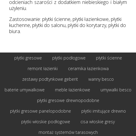
odcieniach szarości z dodatkiem niebieskiego i białym
użyleniu.
Zastosowanie: płytki ścienne, płytki łazienkowe, płytki
kuchenne, płytki do salonu, płytki do korytarzy, płytki do
biura.
płytki gresowe
płytki podłogowe
płytki ścienne
remont łazienki
ceramika łazienkowa
zestawy podtynkowe geberit
wanny besco
baterie umywalkowe
meble łazienkowe
umywalki besco
płytki gresowe drewnopodobne
płytki gresowe panelopodobne
płytki imitujące drewno
płytki włoskie podłogowe
cisa włoskie gresy
montaż systemów tarasowych