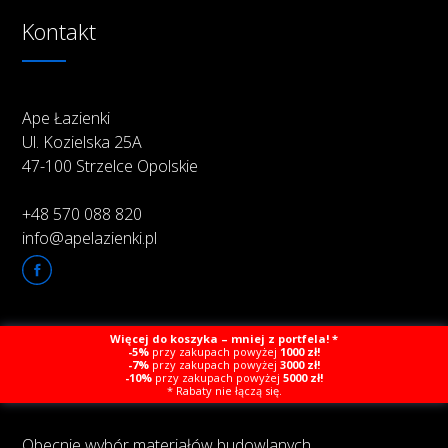
Kontakt
Ape Łazienki
Ul. Kozielska 25A
47-100 Strzelce Opolskie
+48 570 088 820
info@apelazienki.pl
Więcej do koszyka – mniej z portfela! *
O firmie
-5%
przy zakupach powyżej
1000 zł!
-7%
przy zakupach powyżej
3000 zł!
-10%
przy zakupach powyżej
5000 zł!
* Rabaty nie łączą się.
Obecnie wybór materiałów budowlanych