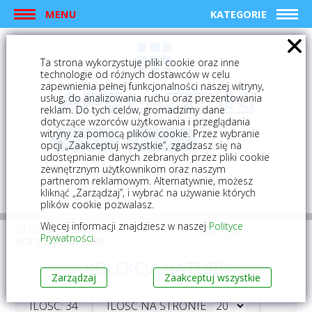
MENU
KATEGORIE
Ta strona wykorzystuje pliki cookie oraz inne
technologie od różnych dostawców w celu
zapewnienia pełnej funkcjonalności naszej witryny,
usług, do analizowania ruchu oraz prezentowania
reklam. Do tych celów, gromadzimy dane
dotyczące wzorców użytkowania i przeglądania
witryny za pomocą plików cookie. Przez wybranie
logowanie
rejestracja
opcji „Zaakceptuj wszystkie”, zgadzasz się na
udostępnianie danych zebranych przez pliki cookie
zewnętrznym użytkownikom oraz naszym
Mój koszyk (0)
partnerom reklamowym. Alternatywnie, możesz
kliknąć „Zarządzaj”, i wybrać na używanie których
plików cookie pozwalasz.
Więcej informacji znajdziesz w naszej
Polityce
STRONA GŁÓWNA
PŁYTKI
PŁYTKI ŚCIENNE
Prywatności
.
KOLEKCJA NATURE
KOLEKCJA NATURE
Zarządzaj
Zaakceptuj wszystkie
ILOŚĆ: 34
ILOŚĆ NA STRONIE