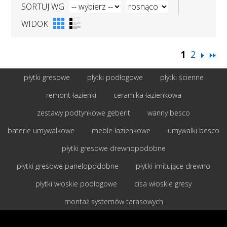
SORTUJ WG
WIDOK
1
2
płytki gresowe
płytki podłogowe
płytki ścienne
remont łazienki
ceramika łazienkowa
zestawy podtynkowe geberit
wanny besco
baterie umywalkowe
meble łazienkowe
umywalki besco
płytki gresowe drewnopodobne
płytki gresowe panelopodobne
płytki imitujące drewno
płytki włoskie podłogowe
cisa włoskie gresy
montaż systemów tarasowych