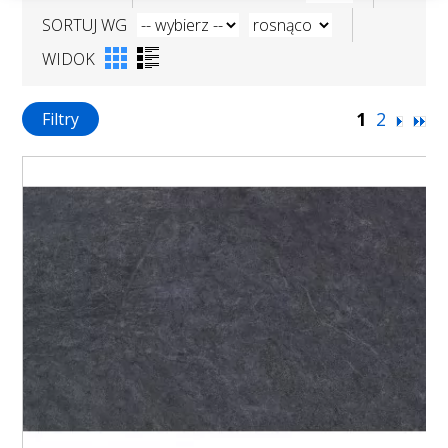
SORTUJ WG
WIDOK
1
2
Filtry