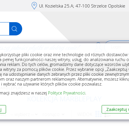
Ul. Kozielska 25.A; 47-100 Strzelce Opolskie
j jakości płytki w dobrej cenie!
ykorzystuje pliki cookie oraz inne technologie od różnych dostawców 
Rej
 pełnej funkcjonalności naszej witryny, usług, do analizowania ruchu 
nia reklam. Do tych celów, gromadzimy dane dotyczące wzorców użyt
Akcesoria do układania płytek
Wyposażenie
Armatura i akceso
a witryny za pomocą plików cookie. Przez wybranie opcji „Zaakceptuj w
ę na udostępnianie danych zebranych przez pliki cookie zewnętrzny
om oraz naszym partnerom reklamowym. Alternatywnie, możesz klikn
, i wybrać na używanie których plików cookie pozwalasz.
MARBLEPLAY
rmacji znajdziesz w naszej
Polityce Prywatności
.
KOLEKCJA MARBLEPLAY
j
Zaakceptuj 
 WG
WIDOK