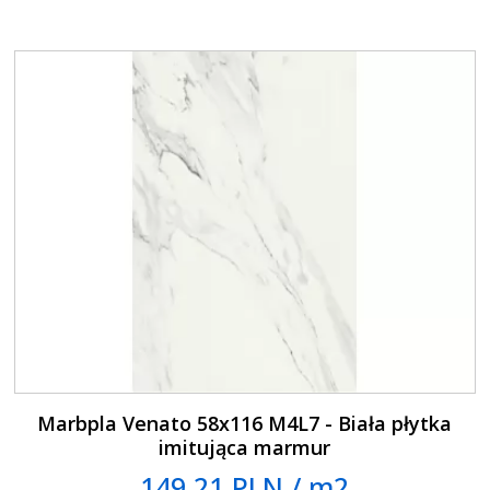
Marbpla Venato 58x116 M4L7 - Biała płytka
imitująca marmur
149.21 PLN / m2