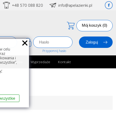
+48 570 088 820
info@apelazienki.pl
Mój koszyk (0)
w celu
estracja
Przypomnij hasło
oraz
kowania i
ria łazienkowe
Wyprzedaże
Kontakt
szystkie”,
m
ąć
wszystkie