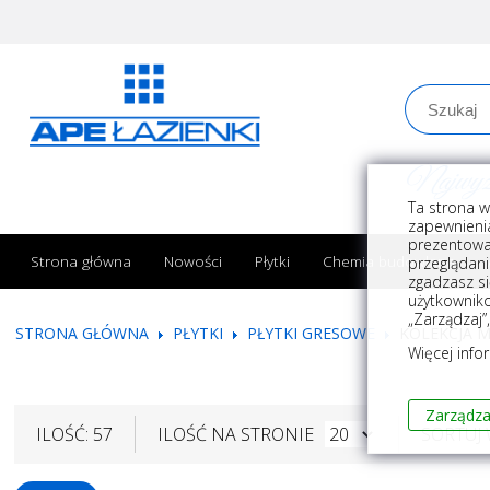
Najwyższe
Ta strona w
zapewnienia
prezentowa
Strona główna
Nowości
Płytki
Chemia budowlana
przeglądani
zgadzasz si
użytkownik
„Zarządzaj”
STRONA GŁÓWNA
PŁYTKI
PŁYTKI GRESOWE
KOLEKCJA 
Więcej info
Zarządza
ILOŚĆ: 57
ILOŚĆ NA STRONIE
SORTUJ