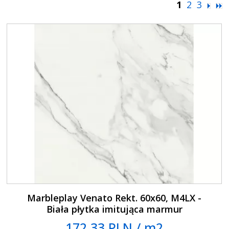
1
2
3
Marbleplay Venato Rekt. 60x60, M4LX -
Biała płytka imitująca marmur
172.33 PLN / m2