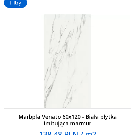
Filtry
Marbpla Venato 60x120 - Biała płytka
imitująca marmur
138.48 PLN / m2