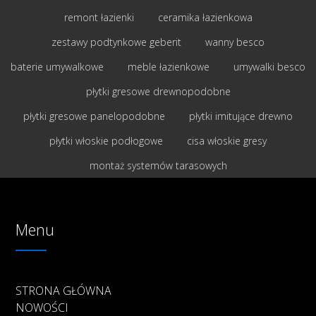
remont łazienki
ceramika łazienkowa
zestawy podtynkowe geberit
wanny besco
baterie umywalkowe
meble łazienkowe
umywalki besco
płytki gresowe drewnopodobne
płytki gresowe panelopodobne
płytki imitujące drewno
płytki włoskie podłogowe
cisa włoskie gresy
montaż systemów tarasowych
Menu
STRONA GŁÓWNA
NOWOŚCI