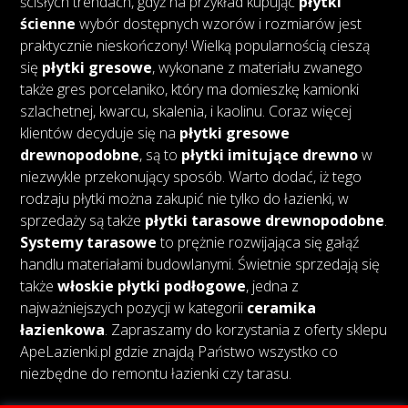
ścisłych trendach, gdyż na przykład kupując
płytki
ścienne
wybór dostępnych wzorów i rozmiarów jest
praktycznie nieskończony! Wielką popularnością cieszą
się
płytki gresowe
, wykonane z materiału zwanego
także gres porcelaniko, który ma domieszkę kamionki
szlachetnej, kwarcu, skalenia, i kaolinu. Coraz więcej
klientów decyduje się na
płytki gresowe
drewnopodobne
, są to
płytki imitujące drewno
w
niezwykle przekonujący sposób. Warto dodać, iż tego
rodzaju płytki można zakupić nie tylko do łazienki, w
sprzedaży są także
płytki tarasowe drewnopodobne
.
Systemy tarasowe
to prężnie rozwijająca się gałąź
handlu materiałami budowlanymi. Świetnie sprzedają się
także
włoskie płytki podłogowe
, jedna z
najważniejszych pozycji w kategorii
ceramika
łazienkowa
. Zapraszamy do korzystania z oferty sklepu
ApeLazienki.pl gdzie znajdą Państwo wszystko co
niezbędne do remontu łazienki czy tarasu.