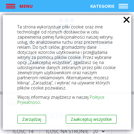
MENU
KATEGORIE
Ta strona wykorzystuje pliki cookie oraz inne
technologie od różnych dostawców w celu
zapewnienia pełnej funkcjonalności naszej witryny,
usług, do analizowania ruchu oraz prezentowania
reklam. Do tych celów, gromadzimy dane
dotyczące wzorców użytkowania i przeglądania
witryny za pomocą plików cookie. Przez wybranie
logowanie
rejestracja
opcji „Zaakceptuj wszystkie”, zgadzasz się na
udostępnianie danych zebranych przez pliki cookie
zewnętrznym użytkownikom oraz naszym
Mój koszyk (0)
partnerom reklamowym. Alternatywnie, możesz
kliknąć „Zarządzaj”, i wybrać na używanie których
plików cookie pozwalasz.
Więcej informacji znajdziesz w naszej
Polityce
STRONA GŁÓWNA
PŁYTKI
PŁYTKI GRESOWE
Prywatności
.
KOLEKCJA LIVO
KOLEKCJA LIVO
Zarządzaj
Zaakceptuj wszystkie
ILOŚĆ: 14
ILOŚĆ NA STRONIE