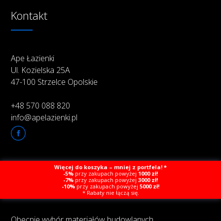
Kontakt
Ape Łazienki
Ul. Kozielska 25A
47-100 Strzelce Opolskie
+48 570 088 820
info@apelazienki.pl
Więcej do koszyka – mniej z portfela! *
O firmie
-5%
przy zakupach powyżej
1000 zł!
-7%
przy zakupach powyżej
3000 zł!
-10%
przy zakupach powyżej
5000 zł!
* Rabaty nie łączą się.
Obecnie wybór materiałów budowlanych