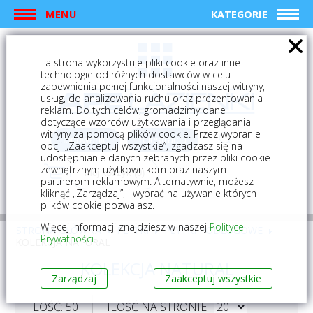
MENU
KATEGORIE
Ta strona wykorzystuje pliki cookie oraz inne
technologie od różnych dostawców w celu
zapewnienia pełnej funkcjonalności naszej witryny,
usług, do analizowania ruchu oraz prezentowania
reklam. Do tych celów, gromadzimy dane
dotyczące wzorców użytkowania i przeglądania
witryny za pomocą plików cookie. Przez wybranie
logowanie
rejestracja
opcji „Zaakceptuj wszystkie”, zgadzasz się na
udostępnianie danych zebranych przez pliki cookie
zewnętrznym użytkownikom oraz naszym
Mój koszyk (0)
partnerom reklamowym. Alternatywnie, możesz
kliknąć „Zarządzaj”, i wybrać na używanie których
plików cookie pozwalasz.
Więcej informacji znajdziesz w naszej
Polityce
STRONA GŁÓWNA
PŁYTKI
PŁYTKI PODŁOGOWE
Prywatności
.
KOLEKCJA NATURAL
KOLEKCJA NATURAL
Zarządzaj
Zaakceptuj wszystkie
ILOŚĆ: 50
ILOŚĆ NA STRONIE