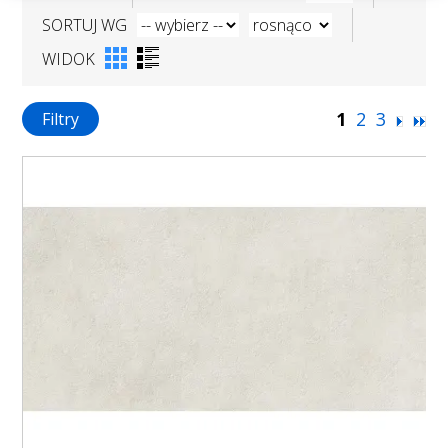
SORTUJ WG
WIDOK
1
2
3
Filtry