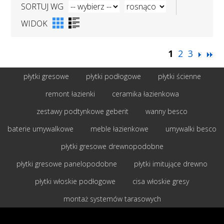
SORTUJ WG
WIDOK
1
2
3
płytki gresowe
płytki podłogowe
płytki ścienne
remont łazienki
ceramika łazienkowa
zestawy podtynkowe geberit
wanny besco
baterie umywalkowe
meble łazienkowe
umywalki besco
płytki gresowe drewnopodobne
płytki gresowe panelopodobne
płytki imitujące drewno
płytki włoskie podłogowe
cisa włoskie gresy
montaż systemów tarasowych