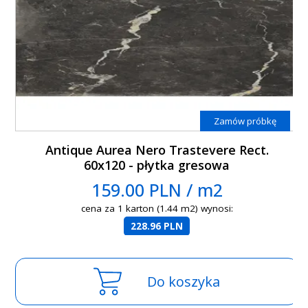
Zamów próbkę
Antique Aurea Nero Trastevere Rect.
60x120 - płytka gresowa
159.00 PLN / m2
cena za 1 karton (1.44 m2) wynosi:
228.96 PLN
Do koszyka