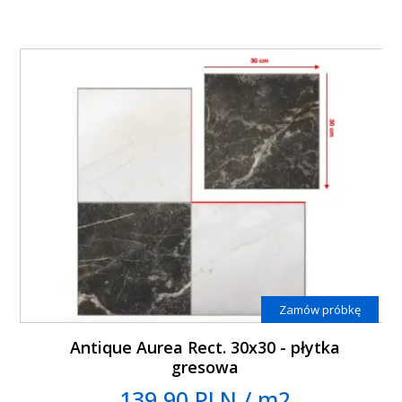
Zamów próbkę
Antique Aurea Rect. 30x30 - płytka
gresowa
139.90 PLN / m2