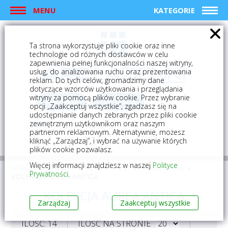
MENU
KATEGORIE
Ta strona wykorzystuje pliki cookie oraz inne
technologie od różnych dostawców w celu
zapewnienia pełnej funkcjonalności naszej witryny,
usług, do analizowania ruchu oraz prezentowania
reklam. Do tych celów, gromadzimy dane
dotyczące wzorców użytkowania i przeglądania
witryny za pomocą plików cookie. Przez wybranie
logowanie
rejestracja
opcji „Zaakceptuj wszystkie”, zgadzasz się na
udostępnianie danych zebranych przez pliki cookie
zewnętrznym użytkownikom oraz naszym
Mój koszyk (0)
partnerom reklamowym. Alternatywnie, możesz
kliknąć „Zarządzaj”, i wybrać na używanie których
plików cookie pozwalasz.
Więcej informacji znajdziesz w naszej
Polityce
STRONA GŁÓWNA
PŁYTKI
PŁYTKI KUCHENNE
Prywatności
.
KOLEKCJA AUREA ANTICA
KOLEKCJA AUREA ANTICA
Zarządzaj
Zaakceptuj wszystkie
ILOŚĆ: 14
ILOŚĆ NA STRONIE