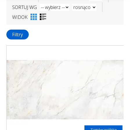
SORTUJ WG
WIDOK
Filtry
Zamów próbkę