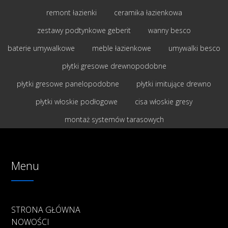
remont łazienki
ceramika łazienkowa
zestawy podtynkowe geberit
wanny besco
baterie umywalkowe
meble łazienkowe
umywalki besco
płytki gresowe drewnopodobne
płytki gresowe panelopodobne
płytki imitujące drewno
płytki włoskie podłogowe
cisa włoskie gresy
montaż systemów tarasowych
Menu
STRONA GŁÓWNA
NOWOŚCI