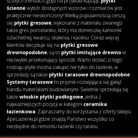
ścisłych trendach, gdyż na przykład kupując
płytki
ścienne
wybór dostępnych wzorów i rozmiarów jest
praktycznie nieskończony! Wielką popularnością cieszą
się
płytki gresowe
, wykonane z materiału zwanego
także gres porcelaniko, który ma domieszkę kamionki
szlachetnej, kwarcu, skalenia, i kaolinu. Coraz więcej
klientów decyduje się na
płytki gresowe
drewnopodobne
, są to
płytki imitujące drewno
w
niezwykle przekonujący sposób. Warto dodać, iż tego
rodzaju płytki można zakupić nie tylko do łazienki, w
sprzedaży są także
płytki tarasowe drewnopodobne
.
Systemy tarasowe
to prężnie rozwijająca się gałąź
handlu materiałami budowlanymi. Świetnie sprzedają się
także
włoskie płytki podłogowe
, jedna z
najważniejszych pozycji w kategorii
ceramika
łazienkowa
. Zapraszamy do korzystania z oferty sklepu
ApeLazienki.pl gdzie znajdą Państwo wszystko co
niezbędne do remontu łazienki czy tarasu.