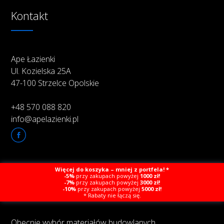
Kontakt
Ape Łazienki
Ul. Kozielska 25A
47-100 Strzelce Opolskie
+48 570 088 820
info@apelazienki.pl
Więcej do koszyka – mniej z portfela! *
O firmie
-5%
przy zakupach powyżej
1000 zł!
-7%
przy zakupach powyżej
3000 zł!
-10%
przy zakupach powyżej
5000 zł!
* Rabaty nie łączą się.
Obecnie wybór materiałów budowlanych