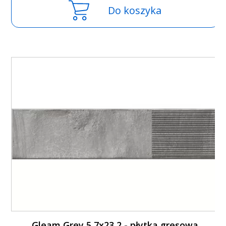
Do koszyka
Gleam Grey 5,7x23,2 - płytka gresowa