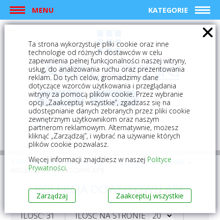
MENU
KATEGORIE
Ta strona wykorzystuje pliki cookie oraz inne
technologie od różnych dostawców w celu
zapewnienia pełnej funkcjonalności naszej witryny,
usług, do analizowania ruchu oraz prezentowania
reklam. Do tych celów, gromadzimy dane
dotyczące wzorców użytkowania i przeglądania
witryny za pomocą plików cookie. Przez wybranie
logowanie
rejestracja
opcji „Zaakceptuj wszystkie”, zgadzasz się na
udostępnianie danych zebranych przez pliki cookie
zewnętrznym użytkownikom oraz naszym
Mój koszyk (0)
partnerom reklamowym. Alternatywnie, możesz
kliknąć „Zarządzaj”, i wybrać na używanie których
plików cookie pozwalasz.
Więcej informacji znajdziesz w naszej
Polityce
STRONA GŁÓWNA
PŁYTKI
PŁYTKI PODŁOGOWE
Prywatności
.
KOLEKCJA DOWNTOWN APE
KOLEKCJA DOWNTOWN APE
Zarządzaj
Zaakceptuj wszystkie
ILOŚĆ: 31
ILOŚĆ NA STRONIE