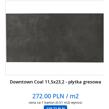
Downtown Coal 11,5x23,2 - płytka gresowa
272.00 PLN / m2
cena za 1 karton (0.51 m2) wynosi:
138.72 PLN