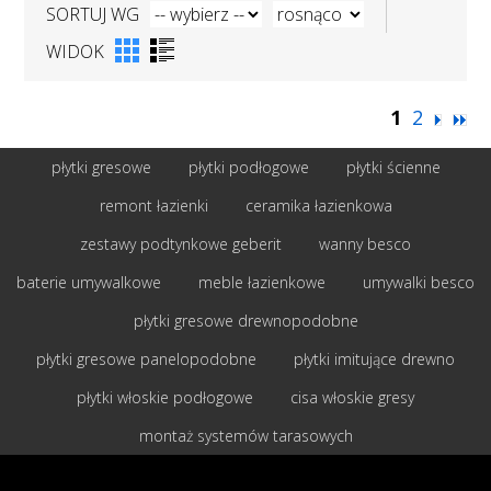
SORTUJ WG
WIDOK
1
2
płytki gresowe
płytki podłogowe
płytki ścienne
remont łazienki
ceramika łazienkowa
zestawy podtynkowe geberit
wanny besco
baterie umywalkowe
meble łazienkowe
umywalki besco
płytki gresowe drewnopodobne
płytki gresowe panelopodobne
płytki imitujące drewno
płytki włoskie podłogowe
cisa włoskie gresy
montaż systemów tarasowych