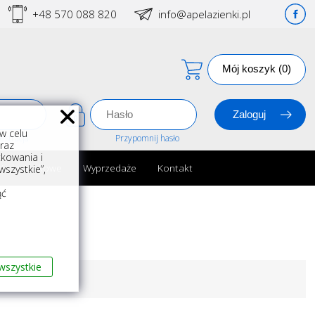
+48 570 088 820
info@apelazienki.pl
Mój koszyk (0)
w celu
estracja
Przypomnij hasło
oraz
kowania i
ria łazienkowe
Wyprzedaże
Kontakt
szystkie”,
m
ąć
wszystkie