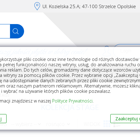
Ul. Kozielska 25.A; 47-100 Strzelce Opolskie
j jakości płytki w dobrej cenie!
ykorzystuje pliki cookie oraz inne technologie od różnych dostawców 
Rej
 pełnej funkcjonalności naszej witryny, usług, do analizowania ruchu 
nia reklam. Do tych celów, gromadzimy dane dotyczące wzorców użyt
Akcesoria do układania płytek
Wyposażenie
Armatura i akceso
a witryny za pomocą plików cookie. Przez wybranie opcji „Zaakceptuj w
ę na udostępnianie danych zebranych przez pliki cookie zewnętrzny
om oraz naszym partnerom reklamowym. Alternatywnie, możesz klikn
, i wybrać na używanie których plików cookie pozwalasz.
TAGE
rmacji znajdziesz w naszej
Polityce Prywatności
.
KOLEKCJA STAGE
j
Zaakceptuj 
 WG
WIDOK