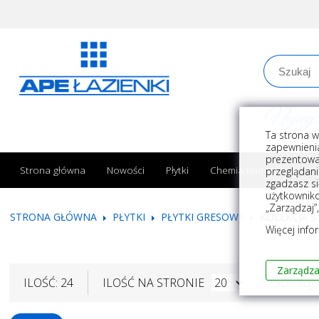
Najwyższe
Ta strona w
zapewnienia
prezentowa
Strona główna
Nowości
Płytki
Chemia budowlana
przeglądani
zgadzasz si
użytkownik
„Zarządzaj”
STRONA GŁÓWNA
PŁYTKI
PŁYTKI GRESOWE
KOLEKCJA S
Więcej info
Zarządza
ILOŚĆ: 24
ILOŚĆ NA STRONIE
SORTUJ