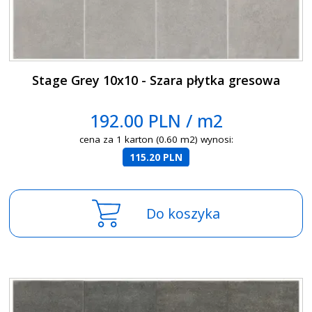
Stage Grey 10x10 - Szara płytka gresowa
192.00 PLN / m2
cena za 1 karton (0.60 m2) wynosi:
115.20 PLN
Do koszyka