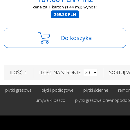
cena za 1 karton (1.44 m2) wynosi:
269.28 PLN
Do koszyka
ILOŚĆ: 1
ILOŚĆ NA STRONIE
SORTUJ 
płytki gresowe
płytki podłogowe
płytki ścienne
remont
umywalki besco
płytki gresowe drewnopodo