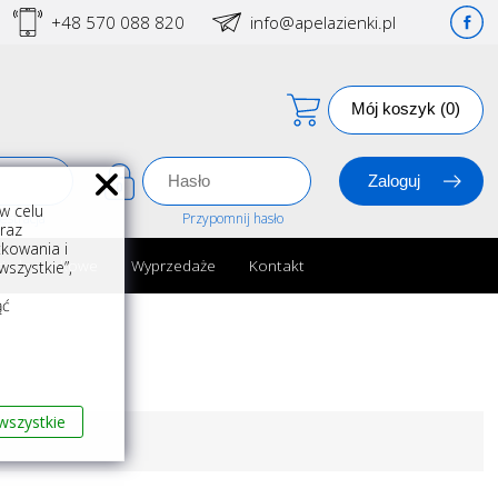
+48 570 088 820
info@apelazienki.pl
Mój koszyk (0)
w celu
estracja
Przypomnij hasło
oraz
kowania i
ria łazienkowe
Wyprzedaże
Kontakt
szystkie”,
m
ąć
wszystkie