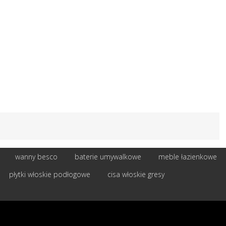
wanny besco
baterie umywalkowe
meble łazienkowe
płytki włoskie podłogowe
cisa włoskie gresy