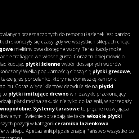
owlanych przeznaczonych do remontu łazienek jest bardzo
tkich skończyły się czasy, gdy we wszystkich sklepach chcąc
ogowe
mieliśmy dwa dostępne wzory. Teraz każdy może
adnie trafiające we własne gusta. Coraz trudniej mówić o
kład kupując
płytki ścienne
wybór dostępnych wzorów i
skończony! Wielką popularnością cieszą się
płytki gresowe
,
także gres porcelaniko, który ma domieszkę kamionki
 kaolinu. Coraz więcej klientów decyduje się na
płytki
są to
płytki imitujące drewno
w niezwykle przekonujący
dzaju płytki można zakupić nie tylko do łazienki, w sprzedaży
rewnopodobne
.
Systemy tarasowe
to prężnie rozwijająca
dowlanymi. Świetnie sprzedają się także
włoskie płytki
jszych pozycji w kategorii
ceramika łazienkowa
.
erty sklepu ApeLazienki.pl gdzie znajdą Państwo wszystko co
czy tarasu.