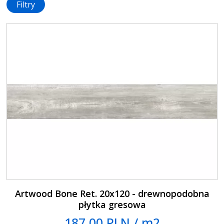
Filtry
Artwood Bone Ret. 20x120 - drewnopodobna
płytka gresowa
187.00 PLN / m2