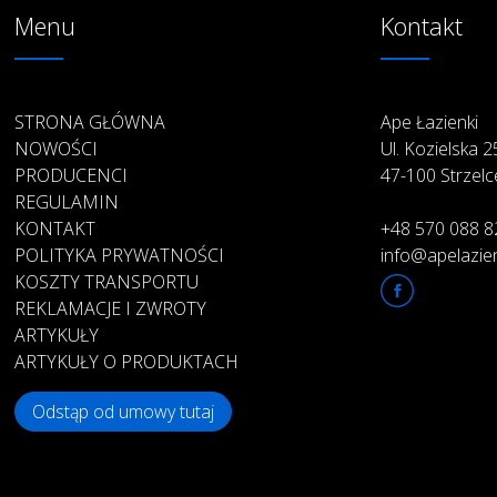
Menu
Kontakt
STRONA GŁÓWNA
Ape Łazienki
NOWOŚCI
Ul. Kozielska 
PRODUCENCI
47-100 Strzelc
REGULAMIN
KONTAKT
+48 570 088 8
POLITYKA PRYWATNOŚCI
info@apelazien
KOSZTY TRANSPORTU
REKLAMACJE I ZWROTY
ARTYKUŁY
ARTYKUŁY O PRODUKTACH
Odstąp od umowy tutaj