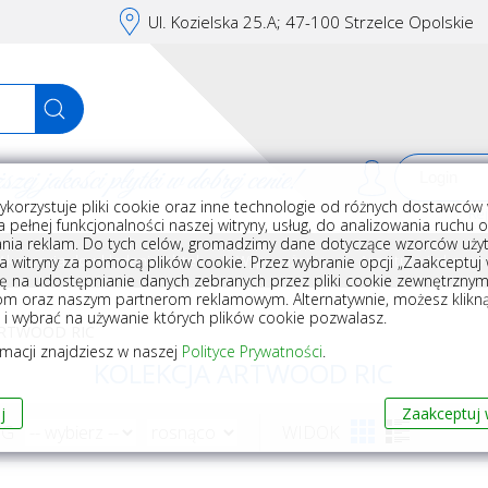
Ul. Kozielska 25.A; 47-100 Strzelce Opolskie
j jakości płytki w dobrej cenie!
ykorzystuje pliki cookie oraz inne technologie od różnych dostawców 
Rej
 pełnej funkcjonalności naszej witryny, usług, do analizowania ruchu 
nia reklam. Do tych celów, gromadzimy dane dotyczące wzorców użyt
Akcesoria do układania płytek
Wyposażenie
Armatura i akceso
a witryny za pomocą plików cookie. Przez wybranie opcji „Zaakceptuj w
ę na udostępnianie danych zebranych przez pliki cookie zewnętrzny
om oraz naszym partnerom reklamowym. Alternatywnie, możesz klikn
, i wybrać na używanie których plików cookie pozwalasz.
ARTWOOD RIC
rmacji znajdziesz w naszej
Polityce Prywatności
.
KOLEKCJA ARTWOOD RIC
j
Zaakceptuj 
WG
WIDOK