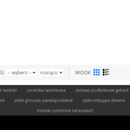
WG
WIDOK
 łazienki
ceramika łazienkowa
zestawy podtynkowe geberit
bne
płytki gresowe panelopodobne
płytki imitujące drewno
montaż systemów tarasowych