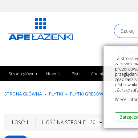
Najwyższe
Ta strona w
zapewnienia
prezentowa
Strona główna
Nowości
Płytki
Chemia budowlana
przeglądani
zgadzasz si
użytkownik
„Zarządzaj”
STRONA GŁÓWNA
PŁYTKI
PŁYTKI GRESOWE
KOLEKCJA 
Więcej info
Zarządza
ILOŚĆ: 1
ILOŚĆ NA STRONIE
SORTUJ 