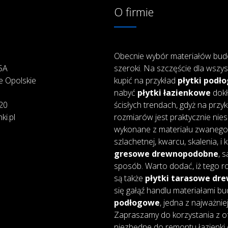
O firmie
Obecnie wybór materiałów bud
25A
szeroki. Na szczęście dla wszys
e Opolskie
kupić na przykład
płytki podł
nabyć
płytki łazienkowe
dokł
20
ścisłych trendach, gdyż na przy
ki.pl
rozmiarów jest praktycznie nie
wykonane z materiału zwanego 
szlachetnej, kwarcu, skalenia, i
gresowe drewnopodobne
, 
sposób. Warto dodać, iż tego ro
są także
płytki tarasowe d
się gałąź handlu materiałami bu
podłogowe
, jedna z najważnie
Zapraszamy do korzystania z of
niezbędne do remontu łazienki 