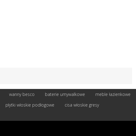
wanny besco
baterie umywalkowe
meble łazienkowe
płytki włoskie podłogowe
cisa włoskie gresy