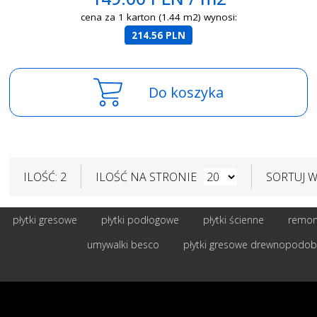
cena za 1 karton (1.44 m2) wynosi:
214.56 PLN
Do koszyka
ILOŚĆ: 2
ILOŚĆ NA STRONIE
SORTUJ 
płytki gresowe
płytki podłogowe
płytki ścienne
remont
umywalki besco
płytki gresowe drewnopodo