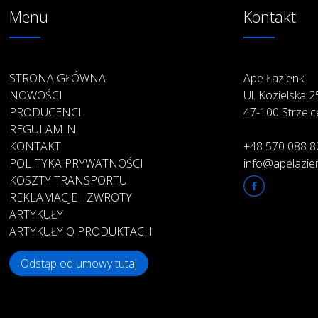
Menu
Kontakt
STRONA GŁÓWNA
Ape Łazienki
NOWOŚCI
Ul. Kozielska 
PRODUCENCI
47-100 Strzelc
REGULAMIN
KONTAKT
+48 570 088 8
POLITYKA PRYWATNOŚCI
info@apelazien
KOSZTY TRANSPORTU
REKLAMACJE I ZWROTY
ARTYKUŁY
ARTYKUŁY O PRODUKTACH
Odstąp od umowy tutaj