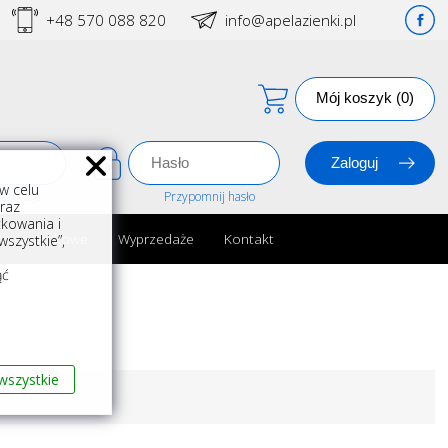
+48 570 088 820
info@apelazienki.pl
Mój koszyk (0)
w celu
estracja
Przypomnij hasło
oraz
kowania i
ria łazienkowe
Wyprzedaże
Kontakt
szystkie”,
m
ąć
wszystkie