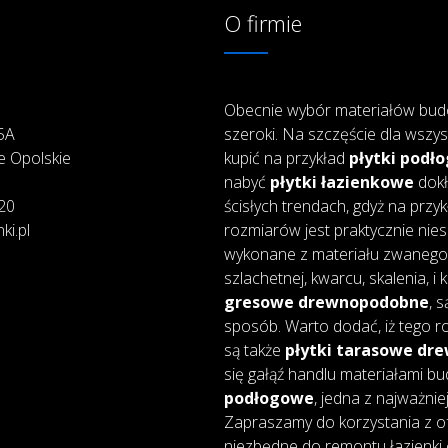
O firmie
Obecnie wybór materiałów bud
25A
szeroki. Na szczęście dla wszys
e Opolskie
kupić na przykład
płytki podł
nabyć
płytki łazienkowe
dokł
20
ścisłych trendach, gdyż na przy
ki.pl
rozmiarów jest praktycznie nie
wykonane z materiału zwanego 
szlachetnej, kwarcu, skalenia, i
gresowe drewnopodobne
, 
sposób. Warto dodać, iż tego ro
są także
płytki tarasowe d
się gałąź handlu materiałami bu
podłogowe
, jedna z najważnie
Zapraszamy do korzystania z of
niezbędne do remontu łazienki 