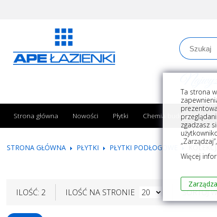
Najwyższe
Ta strona w
zapewnienia
prezentowa
Strona główna
Nowości
Płytki
Chemia budowlana
przeglądani
zgadzasz si
użytkownik
„Zarządzaj”
STRONA GŁÓWNA
PŁYTKI
PŁYTKI PODŁOGOWE
KOLEKC
Więcej info
Zarządza
ILOŚĆ: 2
ILOŚĆ NA STRONIE
SORTUJ 