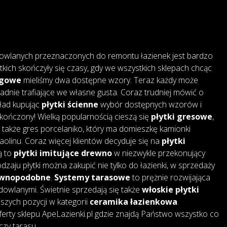
owlanych przeznaczonych do remontu łazienek jest bardzo
tkich skończyły się czasy, gdy we wszystkich sklepach chcąc
ogowe
mieliśmy dwa dostępne wzory. Teraz każdy może
adnie trafiające we własne gusta. Coraz trudniej mówić o
kład kupując
płytki ścienne
wybór dostępnych wzorów i
skończony! Wielką popularnością cieszą się
płytki gresowe
,
także gres porcelaniko, który ma domieszkę kamionki
 kaolinu. Coraz więcej klientów decyduje się na
płytki
są to
płytki imitujące drewno
w niezwykle przekonujący
dzaju płytki można zakupić nie tylko do łazienki, w sprzedaży
rewnopodobne
.
Systemy tarasowe
to prężnie rozwijająca
dowlanymi. Świetnie sprzedają się także
włoskie płytki
jszych pozycji w kategorii
ceramika łazienkowa
.
erty sklepu ApeLazienki.pl gdzie znajdą Państwo wszystko co
czy tarasu.