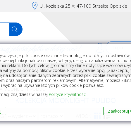
Ul. Kozielska 25.A; 47-100 Strzelce Opolskie
j jakości płytki w dobrej cenie!
ykorzystuje pliki cookie oraz inne technologie od różnych dostawców 
Rej
 pełnej funkcjonalności naszej witryny, usług, do analizowania ruchu 
nia reklam. Do tych celów, gromadzimy dane dotyczące wzorców użyt
Akcesoria do układania płytek
Wyposażenie
Armatura i akceso
a witryny za pomocą plików cookie. Przez wybranie opcji „Zaakceptuj w
ę na udostępnianie danych zebranych przez pliki cookie zewnętrzny
om oraz naszym partnerom reklamowym. Alternatywnie, możesz klikn
, i wybrać na używanie których plików cookie pozwalasz.
JA MOONLIGHT PULIDO
rmacji znajdziesz w naszej
Polityce Prywatności
.
KOLEKCJA MOONLIGHT PULIDO
j
Zaakceptuj 
WG
WIDOK