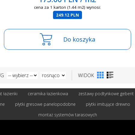
cena za 1 karton (1.44 m2) wynosi:
249.12 PLN
Do koszyka
WG
WIDOK
 łazienki
ceramika łazienkowa
zestawy podtynkowe geberit
bne
płytki gresowe panelopodobne
płytki imitujące drewno
montaż systemów tarasowych