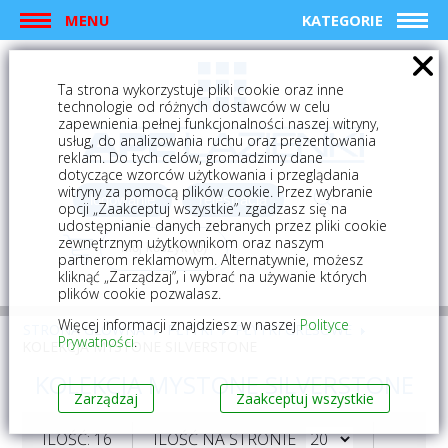
MENU
KATEGORIE
Ta strona wykorzystuje pliki cookie oraz inne
technologie od różnych dostawców w celu
zapewnienia pełnej funkcjonalności naszej witryny,
usług, do analizowania ruchu oraz prezentowania
reklam. Do tych celów, gromadzimy dane
dotyczące wzorców użytkowania i przeglądania
witryny za pomocą plików cookie. Przez wybranie
logowanie
rejestracja
opcji „Zaakceptuj wszystkie”, zgadzasz się na
udostępnianie danych zebranych przez pliki cookie
zewnętrznym użytkownikom oraz naszym
Mój koszyk (0)
partnerom reklamowym. Alternatywnie, możesz
kliknąć „Zarządzaj”, i wybrać na używanie których
plików cookie pozwalasz.
Więcej informacji znajdziesz w naszej
Polityce
STRONA GŁÓWNA
PŁYTKI
PŁYTKI GRESOWE
Prywatności
.
KOLEKCJA MYSTONE SILVERSTONE
KOLEKCJA MYSTONE SILVERSTONE
Zarządzaj
Zaakceptuj wszystkie
ILOŚĆ: 16
ILOŚĆ NA STRONIE