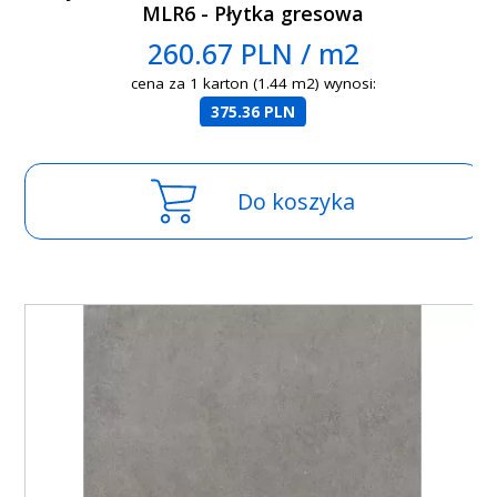
MLR6 - Płytka gresowa
260.67 PLN / m2
cena za 1 karton (1.44 m2) wynosi:
375.36 PLN
Do koszyka