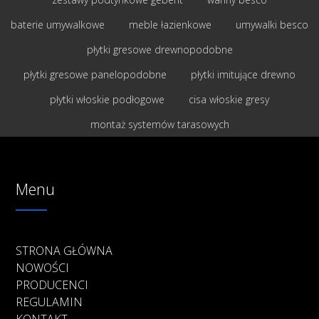
baterie umywalkowe
meble łazienkowe
umywalki besco
płytki gresowe drewnopodobne
płytki gresowe panelopodobne
płytki imitujące drewno
płytki włoskie podłogowe
cisa włoskie gresy
montaż systemów tarasowych
Menu
STRONA GŁÓWNA
NOWOŚCI
PRODUCENCI
REGULAMIN