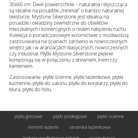
30x60 cm. Dwie powierzchnie – naturalna i błyszcząca
są idealne na posadzki „minimal” o bardzo naturalnej
teksturze. Mystone Silverstone jest idealna na
posadzki i okładziny zewnętrzne do obiektów
mieszkalnych i komercyjnych o niskim natężeniu ruchu.
Kolekcja o ponadczasowym wzornictwie z możliwością
zastosowania na ścianach zarówno w nowoczesnych
wnętrz jak i w aranżacjach klasycznych, nowoczesnych
czy Industrial. Płytki Mystone Silverstone pięknie
komponują się w połączeniu z drewnem, lnem czy
kamieniem.
Zastosowanie: płytki ścienne, płytki łazienkowe, płytki
kuchenne, płytki do salonu, płytki do korytarzy, płytki do
biura, płytki do holu.
płytki gresowe
płytki podłogowe
płytki ścienne
remont łazienki
ceramika łazienkowa
zestawy podtynkowe geberit
wanny besco