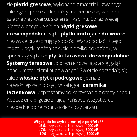
się
płytki gresowe
, wykonane z materiału zwanego
także gres porcelaniko, który ma domieszkę kamionki
szlachetnej, kwarcu, skalenia, i kaolinu. Coraz więcej
klientów decyduje się na
płytki gresowe
drewnopodobne
, są to
płytki imitujące drewno
w
niezwykle przekonujący sposób. Warto dodać, iż tego
rodzaju płytki można zakupić nie tylko do łazienki, w
sprzedaży są także
płytki tarasowe drewnopodobne
.
Systemy tarasowe
to prężnie rozwijająca się gałąź
handlu materiałami budowlanymi. Świetnie sprzedają się
także
włoskie płytki podłogowe
, jedna z
najważniejszych pozycji w kategorii
ceramika
łazienkowa
. Zapraszamy do korzystania z oferty sklepu
ApeLazienki.pl gdzie znajdą Państwo wszystko co
niezbędne do remontu łazienki czy tarasu.
Więcej do koszyka – mniej z portfela! *
-5%
przy zakupach powyżej
1000 zł!
-7%
przy zakupach powyżej
3000 zł!
-10%
przy zakupach powyżej
5000 zł!
Copyright © Ape Łazienki
Created by Webcat