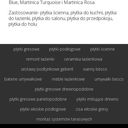
Blue, Martinica Turquoise i Martinica Rosa.
Zastosowanie- płytka ścienna, płytka do kuchni, płytka
do łazienki, płytka do salonu, płytka do przedpokoju,
płytka do holu.
płytki gresowe
płytki podłogowe
płytki ścienne
remont łazienki
ceramika łazienkowa
zestawy podtynkowe geberit
wanny besco
baterie umywalkowe
meble łazienkowe
umywalki besco
płytki gresowe drewnopodobne
płytki gresowe panelopodobne
płytki imitujące drewno
płytki włoskie podłogowe
cisa włoskie gresy
montaż systemów tarasowych