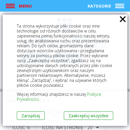
MENU
KATEGORIE
Ta strona wykorzystuje pliki cookie oraz inne
technologie od różnych dostawców w celu
zapewnienia pełnej funkcjonalności naszej witryny,
usług, do analizowania ruchu oraz prezentowania
reklam. Do tych celów, gromadzimy dane
dotyczące wzorców użytkowania i przeglądania
witryny za pomocą plików cookie. Przez wybranie
logowanie
rejestracja
opcji „Zaakceptuj wszystkie”, zgadzasz się na
udostępnianie danych zebranych przez pliki cookie
zewnętrznym użytkownikom oraz naszym
Mój koszyk (0)
partnerom reklamowym. Alternatywnie, możesz
kliknąć „Zarządzaj”, i wybrać na używanie których
plików cookie pozwalasz.
Więcej informacji znajdziesz w naszej
Polityce
STRONA GŁÓWNA
PŁYTKI
PŁYTKI ŚCIENNE
Prywatności
.
KOLEKCJA MARTINICA
KOLEKCJA MARTINICA
Zarządzaj
Zaakceptuj wszystkie
ILOŚĆ: 6
ILOŚĆ NA STRONIE