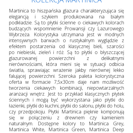
Martinica to hiszpańska glazura charakteryzująca się
elegancją i szykiem produkowana na białym
podkładzie. Są to płytki ścienne o ciekawych kolorach
budzących wspomnienie Prowansji czy Lazurowego
Wybrzeża. Kolorystyka utrzymana jest w modnych
intensywnych barwach o rustykalnym wyglądzie z
efektem postarzenia od klasycznej bieli, szarości
po niebieski, zieleń i róż. Są to płytki o błyszczącej
glazurowanej powierzchni z delikatnymi
nierównościami, która mieni się w sytuacji odbicia
światła, sprawiając wrażenie jakby nierównej lekko
falującej powierzchni. Szeroka paleta kolorystyczna
oferta w formacie 7,5x30cm daje nam możliwość
tworzenia ciekawych kombinacji, niepowtarzalnych
aranżacji wnętrz. Jest to przykład klasycznych płytek
ściennych i mogą być wykorzystana jako płytki do
łazienki, płytki do kuchni, płytki do salonu, płytki do holu,
czy przedpokoju. Płytki Martinica pięknie komponują
się w połączeniu z drewnem czy kamieniem
naturalnym. Dostępne kolory to Martinica Grey,
Martinica White, Martinica Green, Martinica Deep