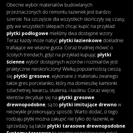
Obecnie wybór materiałów budowlanych
przeznaczonych do remontu łazienek jest bardzo
szeroki. Na szczęście dla wszystkich skończyły się czasy,
gdy we wszystkich sklepach chcąc kupić na przykład
płytki podłogowe
mieliśmy dwa dostępne wzory.
Teraz każdy może nabyć
płytki łazienkowe
dokładnie
trafiające we własne gusta. Coraz trudniej mówić o
ścisłych trendach, gdyż na przykład kupując
płytki
ścienne
wybór dostępnych wzorów i rozmiarów jest
praktycznie nieskończony! Wielką popularnością cieszą
się
płytki gresowe
, wykonane z materiału zwanego
także gres porcelaniko, który ma domieszkę kamionki
szlachetnej, kwarcu, skalenia, i kaolinu. Coraz więcej
klientów decyduje się na
płytki gresowe
drewnopodobne
, są to
płytki imitujące drewno
w
niezwykle przekonujący sposób. Warto dodać, iż tego
rodzaju płytki można zakupić nie tylko do łazienki, w
sprzedaży są także
płytki tarasowe drewnopodobne
.