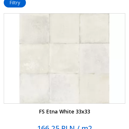
Filtry
FS Etna White 33x33
166.25 PLN / m2