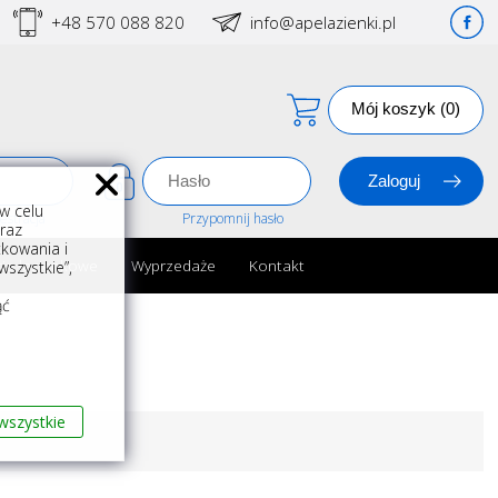
+48 570 088 820
info@apelazienki.pl
Mój koszyk (0)
w celu
estracja
Przypomnij hasło
oraz
kowania i
ria łazienkowe
Wyprzedaże
Kontakt
szystkie”,
m
ąć
wszystkie