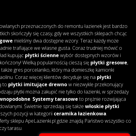
owlanych przeznaczonych do remontu łazienek jest bardzo
tkich skończyły się czasy, gdy we wszystkich sklepach chcąc
ogowe
mieliśmy dwa dostępne wzory. Teraz każdy może
adnie trafiające we własne gusta. Coraz trudniej mówić o
kład kupując
płytki ścienne
wybór dostępnych wzorów i
skończony! Wielką popularnością cieszą się
płytki gresowe
,
także gres porcelaniko, który ma domieszkę kamionki
 kaolinu. Coraz więcej klientów decyduje się na
płytki
są to
płytki imitujące drewno
w niezwykle przekonujący
dzaju płytki można zakupić nie tylko do łazienki, w sprzedaży
rewnopodobne
.
Systemy tarasowe
to prężnie rozwijająca
dowlanymi. Świetnie sprzedają się także
włoskie płytki
jszych pozycji w kategorii
ceramika łazienkowa
.
erty sklepu ApeLazienki.pl gdzie znajdą Państwo wszystko co
czy tarasu.