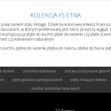
KOLEKCJA FS ETNA
połączeniem stylu Vintage. Dzięki tej kolorowej kolekcji Franci
 w obszarach, w których preferowany jest nieco prostszy wygl
na propozycja płytki do kuchni, płytki do łazienki czy płytki śc
ewnem czy kamieniem naturalnym.
kuchni, płytka do łazienki, płytka do salonu, płytka do biura, pły
 łazienki
ceramika łazienkowa
zestawy podtynkowe geberit
bne
płytki gresowe panelopodobne
płytki imitujące drewno
montaż systemów tarasowych
O firmie