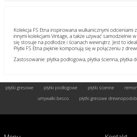
Kolekcja FS Etna inspirowana wulkanicznymi odcieniami z 
innymi kolekcjami Vintage, a także używać samodzielnie
się stosuje na podłodze i ścianach wewnątrz. Jest to ideal
Płytki FS Etna pięknie komponują się w połączeniu z dr
Zastosowanie: płytka podłogowa, płytka ścienna, płytka do 
płytki gresowe
płytki podłogowe
płytki ścienne
remont
umywalki besco
płytki gresowe drewnopodo
Menu
Kontakt