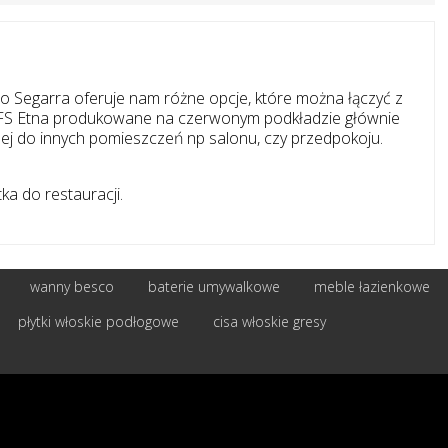
sco Segarra oferuje nam różne opcje, które można łączyć z
ąd. FS Etna produkowane na czerwonym podkładzie głównie
iennej do innych pomieszczeń np salonu, czy przedpokoju.
tka do restauracji.
wanny besco
baterie umywalkowe
meble łazienkowe
płytki włoskie podłogowe
cisa włoskie gresy