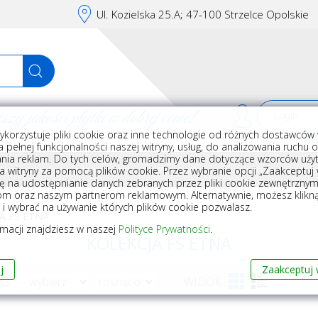
Ul. Kozielska 25.A; 47-100 Strzelce Opolskie
j jakości płytki w dobrej cenie!
ykorzystuje pliki cookie oraz inne technologie od różnych dostawców 
Rej
 pełnej funkcjonalności naszej witryny, usług, do analizowania ruchu 
nia reklam. Do tych celów, gromadzimy dane dotyczące wzorców użyt
Akcesoria do układania płytek
Wyposażenie
Armatura i akceso
a witryny za pomocą plików cookie. Przez wybranie opcji „Zaakceptuj w
ę na udostępnianie danych zebranych przez pliki cookie zewnętrzny
om oraz naszym partnerom reklamowym. Alternatywnie, możesz klikn
, i wybrać na używanie których plików cookie pozwalasz.
A FS ETNA
rmacji znajdziesz w naszej
Polityce Prywatności
.
KOLEKCJA FS ETNA
j
Zaakceptuj 
WG
WIDOK