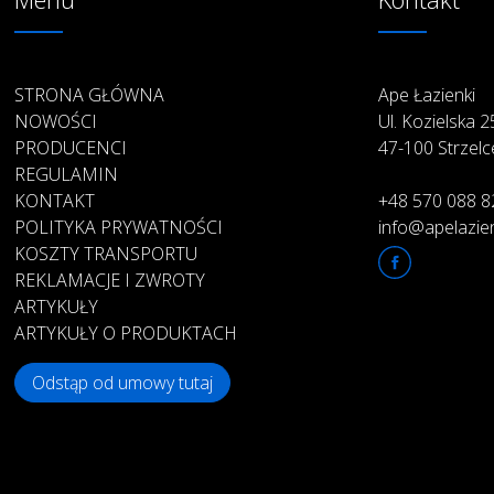
STRONA GŁÓWNA
Ape Łazienki
NOWOŚCI
Ul. Kozielska 
PRODUCENCI
47-100 Strzelc
REGULAMIN
KONTAKT
+48 570 088 8
POLITYKA PRYWATNOŚCI
info@apelazien
KOSZTY TRANSPORTU
REKLAMACJE I ZWROTY
ARTYKUŁY
ARTYKUŁY O PRODUKTACH
Odstąp od umowy tutaj