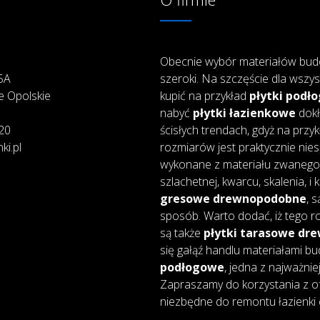
Obecnie wybór materiałów bud
25A
szeroki. Na szczęście dla wszys
e Opolskie
kupić na przykład
płytki podł
nabyć
płytki łazienkowe
dokł
20
ścisłych trendach, gdyż na przy
ki.pl
rozmiarów jest praktycznie nie
wykonane z materiału zwanego 
szlachetnej, kwarcu, skalenia, i
gresowe drewnopodobne
, 
sposób. Warto dodać, iż tego ro
są także
płytki tarasowe d
się gałąź handlu materiałami bu
podłogowe
, jedna z najważnie
Zapraszamy do korzystania z of
niezbędne do remontu łazienki 