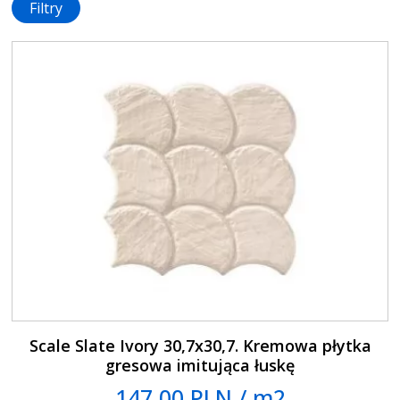
Filtry
Scale Slate Ivory 30,7x30,7. Kremowa płytka
gresowa imitująca łuskę
147.00 PLN / m2