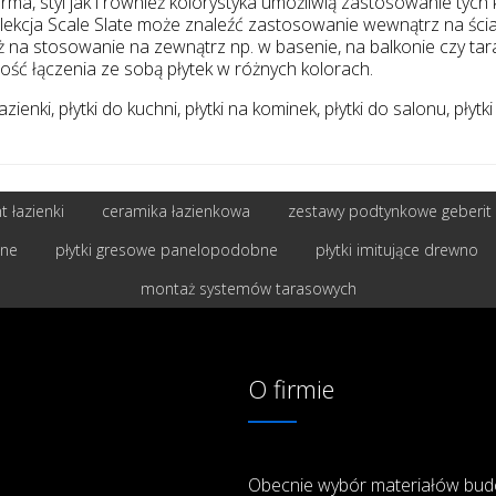
 styl jak i również kolorystyka umożliwią zastosowanie tych k
lekcja Scale Slate może znaleźć zastosowanie wewnątrz na ścia
eż na stosowanie na zewnątrz np. w basenie, na balkonie czy t
ość łączenia ze sobą płytek w różnych kolorach.
zienki, płytki do kuchni, płytki na kominek, płytki do salonu, płyt
 łazienki
ceramika łazienkowa
zestawy podtynkowe geberit
bne
płytki gresowe panelopodobne
płytki imitujące drewno
montaż systemów tarasowych
O firmie
Obecnie wybór materiałów bud