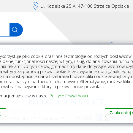
Ul. Kozielska 25.A; 47-100 Strzelce Opolskie
j jakości płytki w dobrej cenie!
ykorzystuje pliki cookie oraz inne technologie od różnych dostawców 
Rej
 pełnej funkcjonalności naszej witryny, usług, do analizowania ruchu 
nia reklam. Do tych celów, gromadzimy dane dotyczące wzorców użyt
Akcesoria do układania płytek
Wyposażenie
Armatura i akceso
a witryny za pomocą plików cookie. Przez wybranie opcji „Zaakceptuj w
ę na udostępnianie danych zebranych przez pliki cookie zewnętrzny
om oraz naszym partnerom reklamowym. Alternatywnie, możesz klikn
, i wybrać na używanie których plików cookie pozwalasz.
CALE SLATE
rmacji znajdziesz w naszej
Polityce Prywatności
.
KOLEKCJA SCALE SLATE
j
Zaakceptuj 
WG
WIDOK