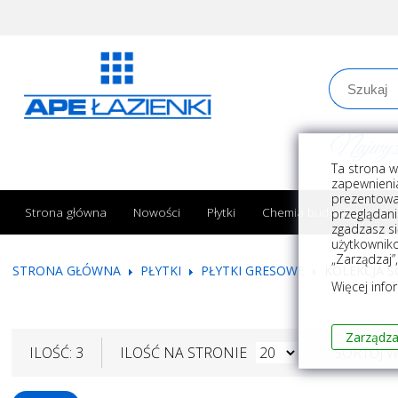
Najwyższe
Ta strona w
zapewnienia
prezentowa
Strona główna
Nowości
Płytki
Chemia budowlana
przeglądani
zgadzasz si
użytkownik
„Zarządzaj”
STRONA GŁÓWNA
PŁYTKI
PŁYTKI GRESOWE
KOLEKCJA S
Więcej info
Zarządza
ILOŚĆ: 3
ILOŚĆ NA STRONIE
SORTUJ 