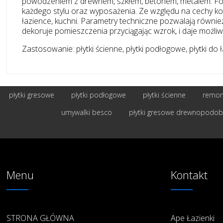
powodzeniem z drewnem, szkłem, betonem, metalem. Forma,
każdego stylu oraz wyposażenia. Ze względu na cechy ko
łazience, kuchni. Parametry techniczne pozwalają równi
dekoruje pomieszczenia przyciągając wzrok, i daje możliw
Zastosowanie: płytki ścienne, płytki podłogowe, płytki do ła
płytki gresowe
płytki podłogowe
płytki ścienne
remont
umywalki besco
płytki gresowe drewnopodo
Menu
Kontakt
STRONA GŁÓWNA
Ape Łazienki