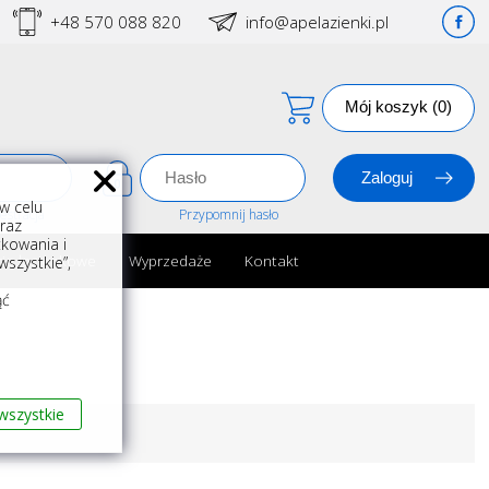
+48 570 088 820
info@apelazienki.pl
Mój koszyk (0)
w celu
estracja
Przypomnij hasło
oraz
kowania i
ria łazienkowe
Wyprzedaże
Kontakt
szystkie”,
m
ąć
wszystkie