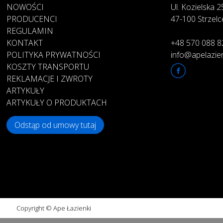
NOWOŚCI
Ul. Kozielska 
PRODUCENCI
47-100 Strzelc
REGULAMIN
KONTAKT
+48 570 088 8
POLITYKA PRYWATNOŚCI
info@apelazien
KOSZTY TRANSPORTU
REKLAMACJE I ZWROTY
ARTYKUŁY
ARTYKUŁY O PRODUKTACH
Odstąp od umowy tutaj
Copyright © Ape Łazienki