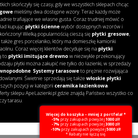
tkich skończyły się czasy, gdy we wszystkich sklepach chcąc
ogowe
mieliśmy dwa dostępne wzory. Teraz każdy może
adnie trafiające we własne gusta. Coraz trudniej mówić o
kład kupując
płytki ścienne
wybór dostępnych wzorów i
skończony! Wielką popularnością cieszą się
płytki gresowe
,
także gres porcelaniko, który ma domieszkę kamionki
 kaolinu. Coraz więcej klientów decyduje się na
płytki
są to
płytki imitujące drewno
w niezwykle przekonujący
dzaju płytki można zakupić nie tylko do łazienki, w sprzedaży
rewnopodobne
.
Systemy tarasowe
to prężnie rozwijająca
dowlanymi. Świetnie sprzedają się także
włoskie płytki
jszych pozycji w kategorii
ceramika łazienkowa
.
erty sklepu ApeLazienki.pl gdzie znajdą Państwo wszystko co
czy tarasu.
Więcej do koszyka – mniej z portfela! *
-5%
przy zakupach powyżej
1000 zł!
-7%
przy zakupach powyżej
3000 zł!
Created by Webcat
-10%
przy zakupach powyżej
5000 zł!
* Rabaty nie łączą się.