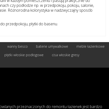
afli w każdym pomieszczeniu i pasują praktycznie do
nach czy podłodze np. w przedpokoju, pokoju, salonie,
arasie. Różnorodna kolorystyka w nadzwyczajny sposób
ki do przedpokoju, płytki do basenu.
wanny besco
baterie umywalkowe
meble łazienkowe
płytki włoskie podłogowe
cisa włoskie gresy
owlanych przeznaczonych do remontu łazienek jest bardzo