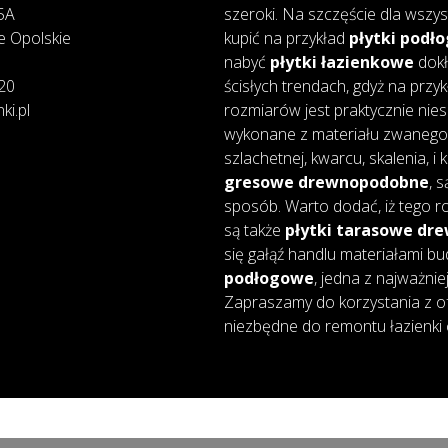
25A
szeroki. Na szczęście dla wszys
e Opolskie
kupić na przykład
płytki podł
nabyć
płytki łazienkowe
dokł
20
ścisłych trendach, gdyż na przy
ki.pl
rozmiarów jest praktycznie nie
wykonane z materiału zwanego 
szlachetnej, kwarcu, skalenia, i
gresowe drewnopodobne
, 
sposób. Warto dodać, iż tego ro
są także
płytki tarasowe d
się gałąź handlu materiałami bu
podłogowe
, jedna z najważnie
Zapraszamy do korzystania z of
niezbędne do remontu łazienki 