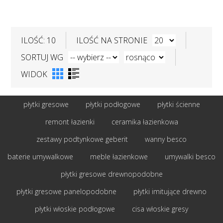
ILOŚĆ: 10
ILOŚĆ NA STRONIE
SORTUJ WG
WIDOK
płytki gresowe
płytki podłogowe
płytki ścienne
remont łazienki
ceramika łazienkowa
zestawy podtynkowe geberit
wanny besco
baterie umywalkowe
meble łazienkowe
umywalki besco
płytki gresowe drewnopodobne
płytki gresowe panelopodobne
płytki imitujące drewno
płytki włoskie podłogowe
cisa włoskie gresy