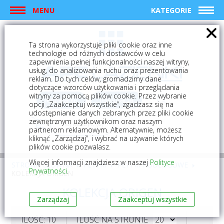
MENU
KATEGORIE
Ta strona wykorzystuje pliki cookie oraz inne
technologie od różnych dostawców w celu
zapewnienia pełnej funkcjonalności naszej witryny,
usług, do analizowania ruchu oraz prezentowania
reklam. Do tych celów, gromadzimy dane
dotyczące wzorców użytkowania i przeglądania
witryny za pomocą plików cookie. Przez wybranie
logowanie
rejestracja
opcji „Zaakceptuj wszystkie”, zgadzasz się na
udostępnianie danych zebranych przez pliki cookie
zewnętrznym użytkownikom oraz naszym
Mój koszyk (0)
partnerom reklamowym. Alternatywnie, możesz
kliknąć „Zarządzaj”, i wybrać na używanie których
plików cookie pozwalasz.
Więcej informacji znajdziesz w naszej
Polityce
STRONA GŁÓWNA
PŁYTKI
PŁYTKI PODŁOGOWE
Prywatności
.
KOLEKCJA ORIGEN
KOLEKCJA ORIGEN
Zarządzaj
Zaakceptuj wszystkie
ILOŚĆ: 10
ILOŚĆ NA STRONIE