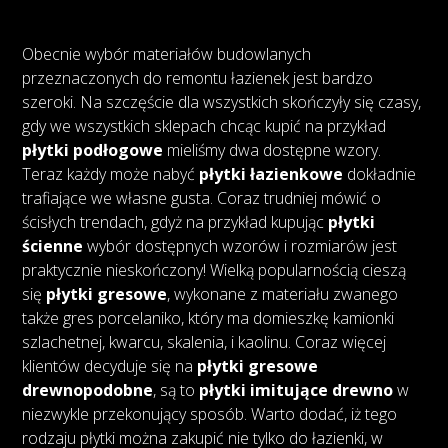
Obecnie wybór materiałów budowlanych
przeznaczonych do remontu łazienek jest bardzo
szeroki. Na szczęście dla wszystkich skończyły się czasy,
gdy we wszystkich sklepach chcąc kupić na przykład
płytki podłogowe
mieliśmy dwa dostępne wzory.
Teraz każdy może nabyć
płytki łazienkowe
dokładnie
trafiające we własne gusta. Coraz trudniej mówić o
ścisłych trendach, gdyż na przykład kupując
płytki
ścienne
wybór dostępnych wzorów i rozmiarów jest
praktycznie nieskończony! Wielką popularnością cieszą
się
płytki gresowe
, wykonane z materiału zwanego
także gres porcelaniko, który ma domieszkę kamionki
szlachetnej, kwarcu, skalenia, i kaolinu. Coraz więcej
klientów decyduje się na
płytki gresowe
drewnopodobne
, są to
płytki imitujące drewno
w
niezwykle przekonujący sposób. Warto dodać, iż tego
rodzaju płytki można zakupić nie tylko do łazienki, w