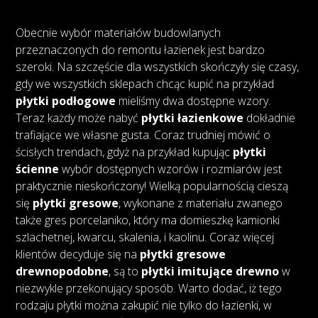
Obecnie wybór materiałów budowlanych
przeznaczonych do remontu łazienek jest bardzo
szeroki. Na szczęście dla wszystkich skończyły się czasy,
gdy we wszystkich sklepach chcąc kupić na przykład
płytki podłogowe
mieliśmy dwa dostępne wzory.
Teraz każdy może nabyć
płytki łazienkowe
dokładnie
trafiające we własne gusta. Coraz trudniej mówić o
ścisłych trendach, gdyż na przykład kupując
płytki
ścienne
wybór dostępnych wzorów i rozmiarów jest
praktycznie nieskończony! Wielką popularnością cieszą
się
płytki gresowe
, wykonane z materiału zwanego
także gres porcelaniko, który ma domieszkę kamionki
szlachetnej, kwarcu, skalenia, i kaolinu. Coraz więcej
klientów decyduje się na
płytki gresowe
drewnopodobne
, są to
płytki imitujące drewno
w
niezwykle przekonujący sposób. Warto dodać, iż tego
rodzaju płytki można zakupić nie tylko do łazienki, w