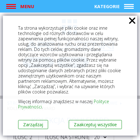
MENU
KATEGORIE
Ta strona wykorzystuje pliki cookie oraz inne
technologie od różnych dostawców w celu
zapewnienia pełnej funkcjonalności naszej witryny,
usług, do analizowania ruchu oraz prezentowania
reklam. Do tych celów, gromadzimy dane
dotyczące wzorców użytkowania i przeglądania
witryny za pomocą plików cookie. Przez wybranie
logowanie
rejestracja
opcji „Zaakceptuj wszystkie”, zgadzasz się na
udostępnianie danych zebranych przez pliki cookie
zewnętrznym użytkownikom oraz naszym
Mój koszyk (0)
partnerom reklamowym. Alternatywnie, możesz
kliknąć „Zarządzaj”, i wybrać na używanie których
plików cookie pozwalasz.
Więcej informacji znajdziesz w naszej
Polityce
STRONA GŁÓWNA
PŁYTKI
PŁYTKI PODŁOGOWE
Prywatności
.
KOLEKCJA BOULEVARD
KOLEKCJA BOULEVARD
Zarządzaj
Zaakceptuj wszystkie
ILOŚĆ: 2
ILOŚĆ NA STRONIE