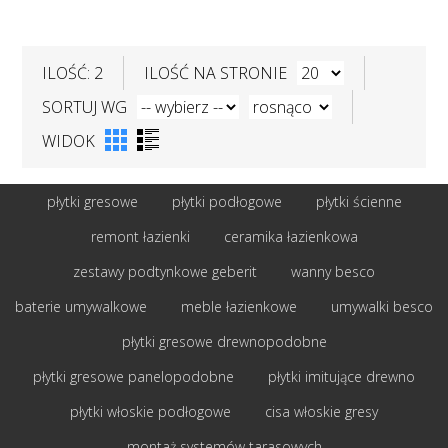
ILOŚĆ: 2
ILOŚĆ NA STRONIE
SORTUJ WG
WIDOK
płytki gresowe
płytki podłogowe
płytki ścienne
remont łazienki
ceramika łazienkowa
zestawy podtynkowe geberit
wanny besco
baterie umywalkowe
meble łazienkowe
umywalki besco
płytki gresowe drewnopodobne
płytki gresowe panelopodobne
płytki imitujące drewno
płytki włoskie podłogowe
cisa włoskie gresy
montaż systemów tarasowych