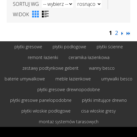
SORTUJ WG
WIDOK
1
2
płytki gresowe
płytki podłogowe
płytki ścienne
remont łazienki
ceramika łazienkowa
zestawy podtynkowe geberit
wanny besco
baterie umywalkowe
meble łazienkowe
umywalki besco
płytki gresowe drewnopodobne
płytki gresowe panelopodobne
płytki imitujące drewno
płytki włoskie podłogowe
cisa włoskie gresy
montaż systemów tarasowych