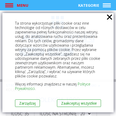
MENU
KATEGORIE
Ta strona wykorzystuje pliki cookie oraz inne
technologie od różnych dostawców w celu
zapewnienia pełnej funkcjonalności naszej witryny,
usług, do analizowania ruchu oraz prezentowania
reklam. Do tych celów, gromadzimy dane
dotyczące wzorców użytkowania i przeglądania
witryny za pomocą plików cookie. Przez wybranie
logowanie
rejestracja
opcji „Zaakceptuj wszystkie”, zgadzasz się na
udostępnianie danych zebranych przez pliki cookie
zewnętrznym użytkownikom oraz naszym
Mój koszyk (0)
partnerom reklamowym. Alternatywnie, możesz
kliknąć „Zarządzaj”, i wybrać na używanie których
plików cookie pozwalasz.
Więcej informacji znajdziesz w naszej
Polityce
STRONA GŁÓWNA
PŁYTKI
PŁYTKI DO ŁAZIENKI
Prywatności
.
KOLEKCJA 1900
KOLEKCJA 1900
Zarządzaj
Zaakceptuj wszystkie
ILOŚĆ: 35
ILOŚĆ NA STRONIE