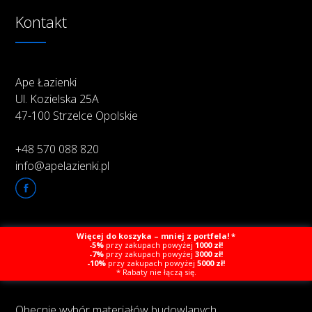
Kontakt
Ape Łazienki
Ul. Kozielska 25A
47-100 Strzelce Opolskie
+48 570 088 820
info@apelazienki.pl
Więcej do koszyka – mniej z portfela! *
O firmie
-5%
przy zakupach powyżej
1000 zł!
-7%
przy zakupach powyżej
3000 zł!
-10%
przy zakupach powyżej
5000 zł!
* Rabaty nie łączą się.
Obecnie wybór materiałów budowlanych