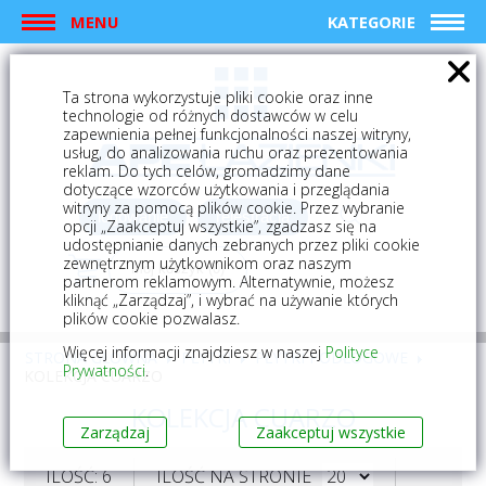
MENU
KATEGORIE
Ta strona wykorzystuje pliki cookie oraz inne
technologie od różnych dostawców w celu
zapewnienia pełnej funkcjonalności naszej witryny,
usług, do analizowania ruchu oraz prezentowania
reklam. Do tych celów, gromadzimy dane
dotyczące wzorców użytkowania i przeglądania
witryny za pomocą plików cookie. Przez wybranie
logowanie
rejestracja
opcji „Zaakceptuj wszystkie”, zgadzasz się na
udostępnianie danych zebranych przez pliki cookie
zewnętrznym użytkownikom oraz naszym
Mój koszyk (0)
partnerom reklamowym. Alternatywnie, możesz
kliknąć „Zarządzaj”, i wybrać na używanie których
plików cookie pozwalasz.
Więcej informacji znajdziesz w naszej
Polityce
STRONA GŁÓWNA
PŁYTKI
PŁYTKI PODŁOGOWE
Prywatności
.
KOLEKCJA CUARZO
KOLEKCJA CUARZO
Zarządzaj
Zaakceptuj wszystkie
ILOŚĆ: 6
ILOŚĆ NA STRONIE