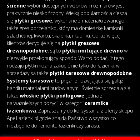
ścienne
wybór dostępnych wzorów i rozmiarów jest
praktycznie nieskończony! Wielką popularnością cieszą
się
płytki gresowe
, wykonane z materiału zwanego
także gres porcelaniko, który ma domieszkę kamionki
szlachetnej, kwarcu, skalenia, i kaolinu. Coraz więcej
klientów decyduje się na
płytki gresowe
drewnopodobne
, są to
płytki imitujące drewno
w
niezwykle przekonujący sposób. Warto dodać, iż tego
rodzaju płytki można zakupić nie tylko do łazienki, w
sprzedaży są także
płytki tarasowe drewnopodobne
.
Systemy tarasowe
to prężnie rozwijająca się gałąź
handlu materiałami budowlanymi. Świetnie sprzedają się
także
włoskie płytki podłogowe
, jedna z
najważniejszych pozycji w kategorii
ceramika
łazienkowa
. Zapraszamy do korzystania z oferty sklepu
ApeLazienki.pl gdzie znajdą Państwo wszystko co
niezbędne do remontu łazienki czy tarasu.