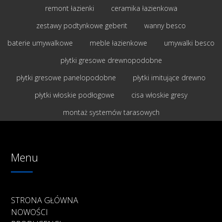
remont łazienki
ceramika łazienkowa
zestawy podtynkowe geberit
wanny besco
baterie umywalkowe
meble łazienkowe
umywalki besco
płytki gresowe drewnopodobne
płytki gresowe panelopodobne
płytki imitujące drewno
płytki włoskie podłogowe
cisa włoskie gresy
montaż systemów tarasowych
Menu
STRONA GŁÓWNA
NOWOŚCI