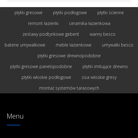
płytki gresowe
płytki podłogowe
płytki ścienne
remont łazienki
ceramika łazienkowa
zestawy podtynkowe geberit
wanny besco
baterie umywalkowe
meble łazienkowe
umywalki besco
płytki gresowe drewnopodobne
płytki gresowe panelopodobne
płytki imitujące drewno
płytki włoskie podłogowe
cisa włoskie gresy
montaż systemów tarasowych
Menu