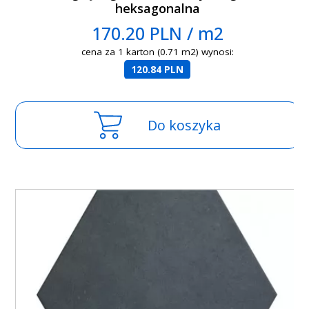
heksagonalna
170.20 PLN / m2
cena za 1 karton (0.71 m2) wynosi:
120.84 PLN
Do koszyka