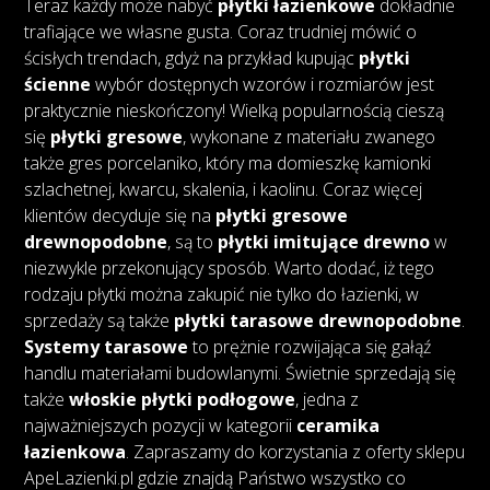
Teraz każdy może nabyć
płytki łazienkowe
dokładnie
trafiające we własne gusta. Coraz trudniej mówić o
ścisłych trendach, gdyż na przykład kupując
płytki
ścienne
wybór dostępnych wzorów i rozmiarów jest
praktycznie nieskończony! Wielką popularnością cieszą
się
płytki gresowe
, wykonane z materiału zwanego
także gres porcelaniko, który ma domieszkę kamionki
szlachetnej, kwarcu, skalenia, i kaolinu. Coraz więcej
klientów decyduje się na
płytki gresowe
drewnopodobne
, są to
płytki imitujące drewno
w
niezwykle przekonujący sposób. Warto dodać, iż tego
rodzaju płytki można zakupić nie tylko do łazienki, w
sprzedaży są także
płytki tarasowe drewnopodobne
.
Systemy tarasowe
to prężnie rozwijająca się gałąź
handlu materiałami budowlanymi. Świetnie sprzedają się
także
włoskie płytki podłogowe
, jedna z
najważniejszych pozycji w kategorii
ceramika
łazienkowa
. Zapraszamy do korzystania z oferty sklepu
ApeLazienki.pl gdzie znajdą Państwo wszystko co