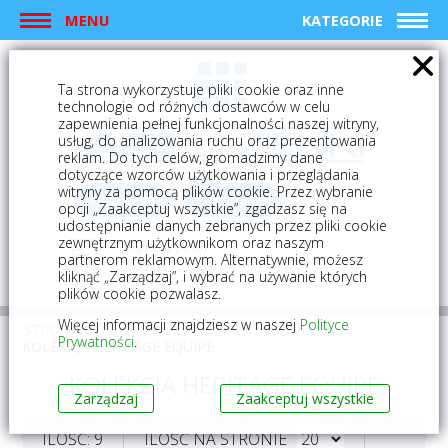
MENU
KATEGORIE
Ta strona wykorzystuje pliki cookie oraz inne
technologie od różnych dostawców w celu
zapewnienia pełnej funkcjonalności naszej witryny,
usług, do analizowania ruchu oraz prezentowania
reklam. Do tych celów, gromadzimy dane
dotyczące wzorców użytkowania i przeglądania
witryny za pomocą plików cookie. Przez wybranie
logowanie
rejestracja
opcji „Zaakceptuj wszystkie”, zgadzasz się na
udostępnianie danych zebranych przez pliki cookie
zewnętrznym użytkownikom oraz naszym
Mój koszyk (0)
partnerom reklamowym. Alternatywnie, możesz
kliknąć „Zarządzaj”, i wybrać na używanie których
plików cookie pozwalasz.
Więcej informacji znajdziesz w naszej
Polityce
STRONA GŁÓWNA
PŁYTKI
MONOKOLORY
Prywatności
.
KOLEKCJA HERITAGE EQUIPE
KOLEKCJA HERITAGE EQUIPE
Zarządzaj
Zaakceptuj wszystkie
ILOŚĆ: 9
ILOŚĆ NA STRONIE