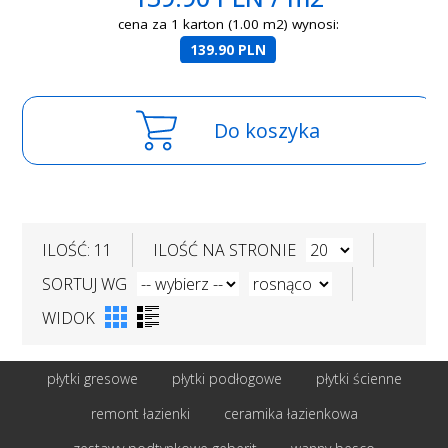
cena za 1 karton (1.00 m2) wynosi:
139.90 PLN
Do koszyka
ILOŚĆ: 11
ILOŚĆ NA STRONIE
SORTUJ WG
WIDOK
płytki gresowe
płytki podłogowe
płytki ścienne
remont łazienki
ceramika łazienkowa