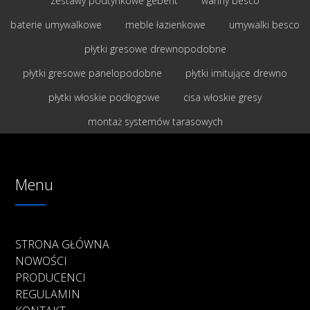
zestawy podtynkowe geberit
wanny besco
baterie umywalkowe
meble łazienkowe
umywalki besco
płytki gresowe drewnopodobne
płytki gresowe panelopodobne
płytki imitujące drewno
płytki włoskie podłogowe
cisa włoskie gresy
montaż systemów tarasowych
Menu
STRONA GŁÓWNA
NOWOŚCI
PRODUCENCI
REGULAMIN