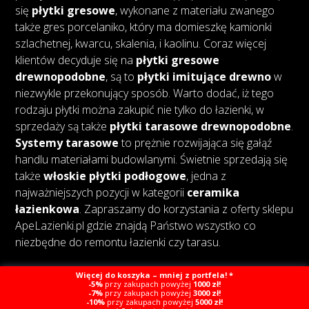
się
płytki gresowe
, wykonane z materiału zwanego
także gres porcelaniko, który ma domieszkę kamionki
szlachetnej, kwarcu, skalenia, i kaolinu. Coraz więcej
klientów decyduje się na
płytki gresowe
drewnopodobne
, są to
płytki imitujące drewno
w
niezwykle przekonujący sposób. Warto dodać, iż tego
rodzaju płytki można zakupić nie tylko do łazienki, w
sprzedaży są także
płytki tarasowe drewnopodobne
.
Systemy tarasowe
to prężnie rozwijająca się gałąź
handlu materiałami budowlanymi. Świetnie sprzedają się
także
włoskie płytki podłogowe
, jedna z
najważniejszych pozycji w kategorii
ceramika
łazienkowa
. Zapraszamy do korzystania z oferty sklepu
ApeLazienki.pl gdzie znajdą Państwo wszystko co
niezbędne do remontu łazienki czy tarasu.
Więcej do koszyka – mniej z portfela! *
-5%
przy zakupach powyżej
1000 zł!
-7%
przy zakupach powyżej
3000 zł!
-10%
przy zakupach powyżej
5000 zł!
Copyright © Ape Łazienki
Created by Webcat