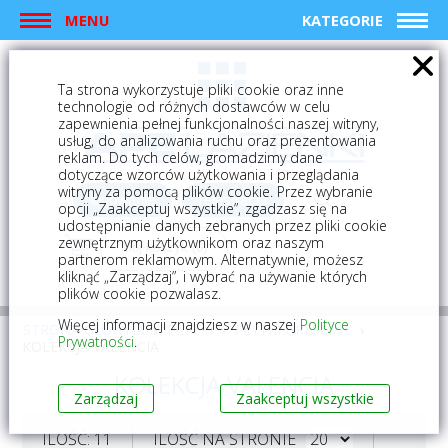
MENU
KATEGORIE
Ta strona wykorzystuje pliki cookie oraz inne
technologie od różnych dostawców w celu
zapewnienia pełnej funkcjonalności naszej witryny,
usług, do analizowania ruchu oraz prezentowania
reklam. Do tych celów, gromadzimy dane
dotyczące wzorców użytkowania i przeglądania
witryny za pomocą plików cookie. Przez wybranie
logowanie
rejestracja
opcji „Zaakceptuj wszystkie”, zgadzasz się na
udostępnianie danych zebranych przez pliki cookie
zewnętrznym użytkownikom oraz naszym
Mój koszyk (0)
partnerom reklamowym. Alternatywnie, możesz
kliknąć „Zarządzaj”, i wybrać na używanie których
plików cookie pozwalasz.
Więcej informacji znajdziesz w naszej
Polityce
STRONA GŁÓWNA
PŁYTKI
PŁYTKI GRESOWE
Prywatności
.
KOLEKCJA VALENCIA
KOLEKCJA VALENCIA
Zarządzaj
Zaakceptuj wszystkie
ILOŚĆ: 11
ILOŚĆ NA STRONIE