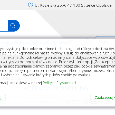
Ul. Kozielska 25.A; 47-100 Strzelce Opolskie
j jakości płytki w dobrej cenie!
ykorzystuje pliki cookie oraz inne technologie od różnych dostawców 
Rej
 pełnej funkcjonalności naszej witryny, usług, do analizowania ruchu 
nia reklam. Do tych celów, gromadzimy dane dotyczące wzorców użyt
Akcesoria do układania płytek
Wyposażenie
Armatura i akceso
a witryny za pomocą plików cookie. Przez wybranie opcji „Zaakceptuj w
ę na udostępnianie danych zebranych przez pliki cookie zewnętrzny
om oraz naszym partnerom reklamowym. Alternatywnie, możesz klikn
, i wybrać na używanie których plików cookie pozwalasz.
STONEHENGE
rmacji znajdziesz w naszej
Polityce Prywatności
.
KOLEKCJA STONEHENGE
j
Zaakceptuj 
WG
WIDOK