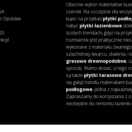
Obecnie wybór materiałów bud
25A
szeroki. Na szczęście dla wszys
e Opolskie
kupić na przykład
płytki podł
nabyć
płytki łazienkowe
dokł
20
ścisłych trendach, gdyż na przy
ki.pl
rozmiarów jest praktycznie nie
wykonane z materiału zwanego 
szlachetnej, kwarcu, skalenia, i
gresowe drewnopodobne
, 
sposób. Warto dodać, iż tego ro
są także
płytki tarasowe d
się gałąź handlu materiałami bu
podłogowe
, jedna z najważnie
Zapraszamy do korzystania z of
niezbędne do remontu łazienki 