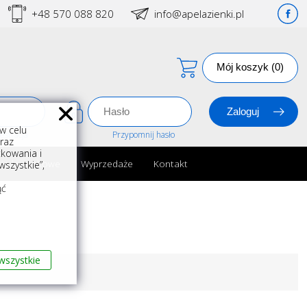
+48 570 088 820
info@apelazienki.pl
Mój koszyk (0)
w celu
estracja
Przypomnij hasło
oraz
kowania i
ria łazienkowe
Wyprzedaże
Kontakt
szystkie”,
m
ąć
wszystkie