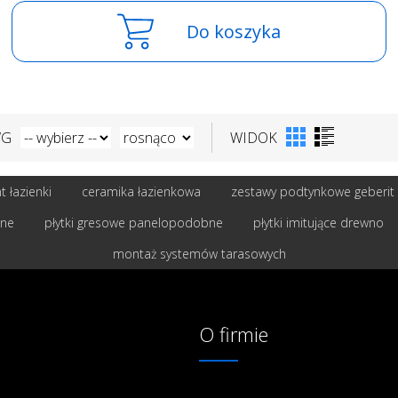
Do koszyka
WG
WIDOK
 łazienki
ceramika łazienkowa
zestawy podtynkowe geberit
bne
płytki gresowe panelopodobne
płytki imitujące drewno
montaż systemów tarasowych
O firmie