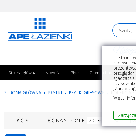
Najwyższe
Ta strona w
zapewnienia
prezentowa
Strona główna
Nowości
Płytki
Chemia budowlana
przeglądani
zgadzasz si
użytkownik
„Zarządzaj”
STRONA GŁÓWNA
PŁYTKI
PŁYTKI GRESOWE
KOLEKCJA 
Więcej info
Zarządza
ILOŚĆ: 9
ILOŚĆ NA STRONIE
SORTUJ 