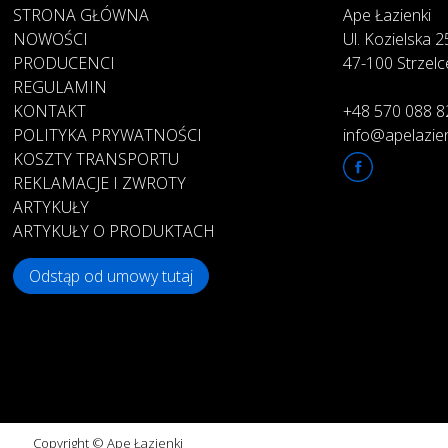
STRONA GŁÓWNA
Ape Łazienki
NOWOŚCI
Ul. Kozielska 
PRODUCENCI
47-100 Strzelc
REGULAMIN
KONTAKT
+48 570 088 8
POLITYKA PRYWATNOŚCI
info@apelazien
KOSZTY TRANSPORTU
REKLAMACJE I ZWROTY
ARTYKUŁY
ARTYKUŁY O PRODUKTACH
Odstąp od umowy tutaj
Copyright © Ape Łazienki