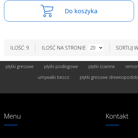
Do koszyka
ILOŚĆ: 9
ILOŚĆ NA STRONIE
SORTUJ 
płytki gresowe
płytki podłogowe
płytki ścienne
remont
umywalki besco
płytki gresowe drewnopodo
Menu
Kontakt