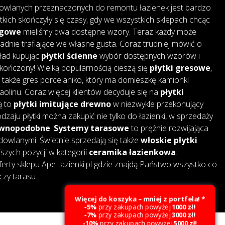
owlanych przeznaczonych do remontu łazienek jest bardzo
tkich skończyły się czasy, gdy we wszystkich sklepach chcąc
ogowe
mieliśmy dwa dostępne wzory. Teraz każdy może
adnie trafiające we własne gusta. Coraz trudniej mówić o
kład kupując
płytki ścienne
wybór dostępnych wzorów i
skończony! Wielką popularnością cieszą się
płytki gresowe
,
także gres porcelaniko, który ma domieszkę kamionki
 kaolinu. Coraz więcej klientów decyduje się na
płytki
są to
płytki imitujące drewno
w niezwykle przekonujący
dzaju płytki można zakupić nie tylko do łazienki, w sprzedaży
rewnopodobne
.
Systemy tarasowe
to prężnie rozwijająca
dowlanymi. Świetnie sprzedają się także
włoskie płytki
jszych pozycji w kategorii
ceramika łazienkowa
.
erty sklepu ApeLazienki.pl gdzie znajdą Państwo wszystko co
czy tarasu.
Więcej do koszyka – mniej z portfela! *
-5%
przy zakupach powyżej
1000 zł!
-7%
przy zakupach powyżej
3000 zł!
Created by Webcat
-10%
przy zakupach powyżej
5000 zł!