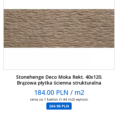
Stonehenge Deco Moka Rekt. 40x120.
Brązowa płytka ścienna strukturalna
184.00 PLN / m2
cena za 1 karton (1.44 m2) wynosi:
264.96 PLN