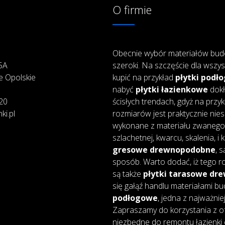
O firmie
Obecnie wybór materiałów bud
25A
szeroki. Na szczęście dla wszys
e Opolskie
kupić na przykład
płytki podł
nabyć
płytki łazienkowe
dokł
20
ścisłych trendach, gdyż na przy
ki.pl
rozmiarów jest praktycznie nie
wykonane z materiału zwanego 
szlachetnej, kwarcu, skalenia, i
gresowe drewnopodobne
, 
sposób. Warto dodać, iż tego ro
są także
płytki tarasowe d
się gałąź handlu materiałami bu
podłogowe
, jedna z najważnie
Zapraszamy do korzystania z of
niezbędne do remontu łazienki 