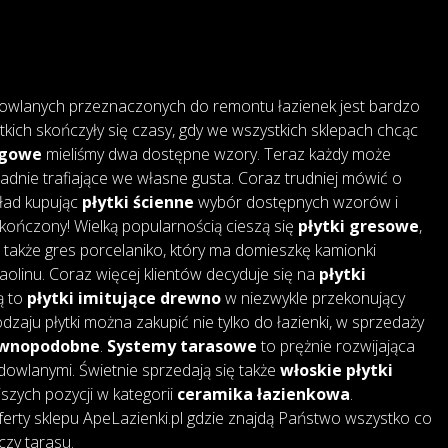
owlanych przeznaczonych do remontu łazienek jest bardzo
tkich skończyły się czasy, gdy we wszystkich sklepach chcąc
ogowe
mieliśmy dwa dostępne wzory. Teraz każdy może
adnie trafiające we własne gusta. Coraz trudniej mówić o
kład kupując
płytki ścienne
wybór dostępnych wzorów i
skończony! Wielką popularnością cieszą się
płytki gresowe
,
także gres porcelaniko, który ma domieszkę kamionki
 kaolinu. Coraz więcej klientów decyduje się na
płytki
są to
płytki imitujące drewno
w niezwykle przekonujący
dzaju płytki można zakupić nie tylko do łazienki, w sprzedaży
rewnopodobne
.
Systemy tarasowe
to prężnie rozwijająca
dowlanymi. Świetnie sprzedają się także
włoskie płytki
jszych pozycji w kategorii
ceramika łazienkowa
.
erty sklepu ApeLazienki.pl gdzie znajdą Państwo wszystko co
czy tarasu.