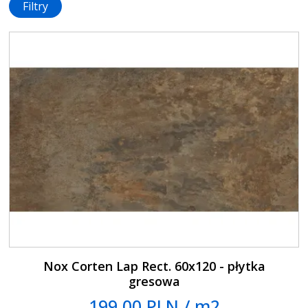
Filtry
Nox Corten Lap Rect. 60x120 - płytka
gresowa
199.00 PLN / m2