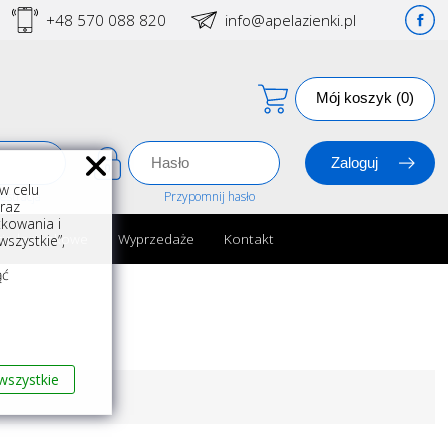
+48 570 088 820
info@apelazienki.pl
Mój koszyk (0)
w celu
estracja
Przypomnij hasło
oraz
kowania i
ria łazienkowe
Wyprzedaże
Kontakt
szystkie”,
m
ąć
wszystkie