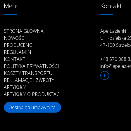
Menu
Kontakt
STRONA GŁÓWNA
Ape Łazienki
NOWOŚCI
Ul. Kozielska 
PRODUCENCI
47-100 Strzelc
REGULAMIN
KONTAKT
+48 570 088 8
POLITYKA PRYWATNOŚCI
info@apelazien
KOSZTY TRANSPORTU
REKLAMACJE I ZWROTY
ARTYKUŁY
ARTYKUŁY O PRODUKTACH
Odstąp od umowy tutaj