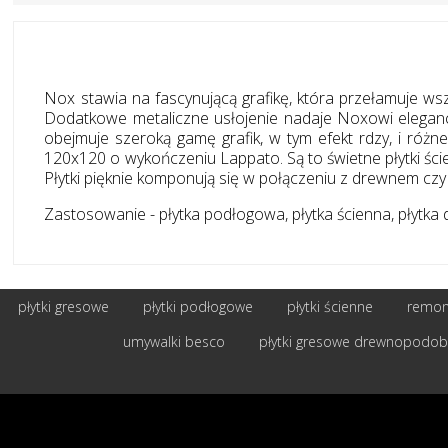
Nox stawia na fascynującą grafikę, która przełamuje wsz
Dodatkowe metaliczne usłojenie nadaje Noxowi elegancki
obejmuje szeroką gamę grafik, w tym efekt rdzy, i róż
120x120 o wykończeniu Lappato. Są to świetne płytki ście
Płytki pięknie komponują się w połączeniu z drewnem cz
Zastosowanie - płytka podłogowa, płytka ścienna, płytka do
płytki gresowe
płytki podłogowe
płytki ścienne
remont
umywalki besco
płytki gresowe drewnopodo