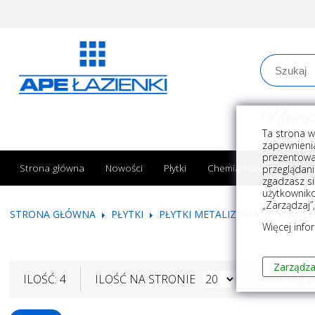
Najwyższe
Ta strona w
zapewnienia
prezentowa
Strona główna
Nowości
Płytki
Chemia budowlana
przeglądani
zgadzasz si
użytkownik
„Zarządzaj”
STRONA GŁÓWNA
PŁYTKI
PŁYTKI METALIZOWANE
KOLE
Więcej info
Zarządza
ILOŚĆ: 4
ILOŚĆ NA STRONIE
SORTUJ 