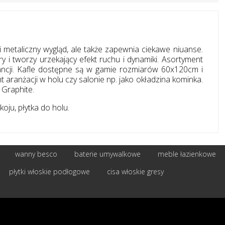
i metaliczny wygląd, ale także zapewnia ciekawe niuanse.
 i tworzy urzekający efekt ruchu i dynamiki. Asortyment
gancji. Kafle dostępne są w gamie rozmiarów 60x120cm i
 aranżacji w holu czy salonie np. jako okładzina kominka.
 Graphite.
oju, płytka do holu.
wanny besco
baterie umywalkowe
meble łazienkowe
płytki włoskie podłogowe
cisa włoskie gresy