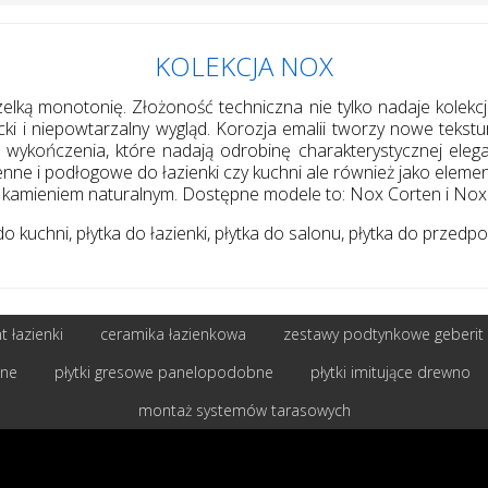
KOLEKCJA NOX
elką monotonię. Złożoność techniczna nie tylko nadaje kolekcj
 i niepowtarzalny wygląd. Korozja emalii tworzy nowe tekstury
ne wykończenia, które nadają odrobinę charakterystycznej ele
nne i podłogowe do łazienki czy kuchni ale również jako element
y kamieniem naturalnym. Dostępne modele to: Nox Corten i Nox
 kuchni, płytka do łazienki, płytka do salonu, płytka do przedpok
 łazienki
ceramika łazienkowa
zestawy podtynkowe geberit
bne
płytki gresowe panelopodobne
płytki imitujące drewno
montaż systemów tarasowych