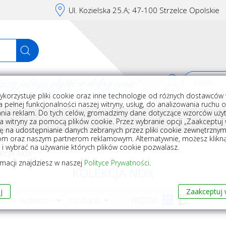
Ul. Kozielska 25.A; 47-100 Strzelce Opolskie
j jakości płytki w dobrej cenie!
ykorzystuje pliki cookie oraz inne technologie od różnych dostawców 
Rej
 pełnej funkcjonalności naszej witryny, usług, do analizowania ruchu 
nia reklam. Do tych celów, gromadzimy dane dotyczące wzorców użyt
Akcesoria do układania płytek
Wyposażenie
Armatura i akceso
a witryny za pomocą plików cookie. Przez wybranie opcji „Zaakceptuj w
ę na udostępnianie danych zebranych przez pliki cookie zewnętrzny
om oraz naszym partnerom reklamowym. Alternatywnie, możesz klikn
, i wybrać na używanie których plików cookie pozwalasz.
KCJA NOX
rmacji znajdziesz w naszej
Polityce Prywatności
.
KOLEKCJA NOX
j
Zaakceptuj 
WG
WIDOK