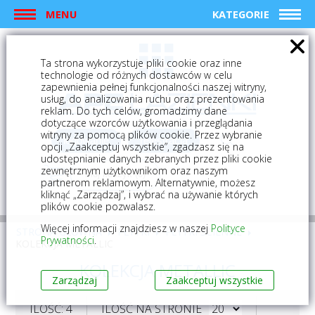
MENU
KATEGORIE
Ta strona wykorzystuje pliki cookie oraz inne
technologie od różnych dostawców w celu
zapewnienia pełnej funkcjonalności naszej witryny,
usług, do analizowania ruchu oraz prezentowania
reklam. Do tych celów, gromadzimy dane
dotyczące wzorców użytkowania i przeglądania
witryny za pomocą plików cookie. Przez wybranie
logowanie
rejestracja
opcji „Zaakceptuj wszystkie”, zgadzasz się na
udostępnianie danych zebranych przez pliki cookie
zewnętrznym użytkownikom oraz naszym
Mój koszyk (0)
partnerom reklamowym. Alternatywnie, możesz
kliknąć „Zarządzaj”, i wybrać na używanie których
plików cookie pozwalasz.
Więcej informacji znajdziesz w naszej
Polityce
STRONA GŁÓWNA
PŁYTKI
PŁYTKI ŚCIENNE
Prywatności
.
KOLEKCJA METALLIC
KOLEKCJA METALLIC
Zarządzaj
Zaakceptuj wszystkie
ILOŚĆ: 4
ILOŚĆ NA STRONIE