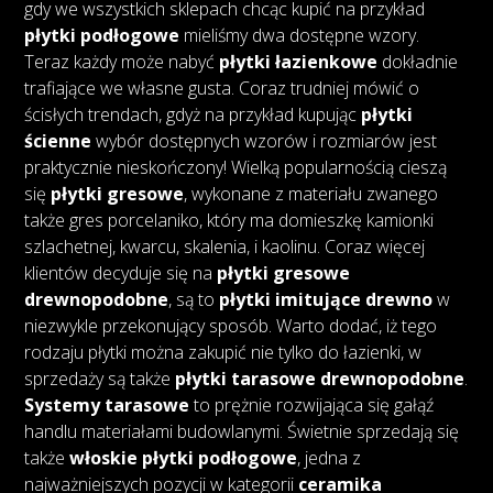
gdy we wszystkich sklepach chcąc kupić na przykład
płytki podłogowe
mieliśmy dwa dostępne wzory.
Teraz każdy może nabyć
płytki łazienkowe
dokładnie
trafiające we własne gusta. Coraz trudniej mówić o
ścisłych trendach, gdyż na przykład kupując
płytki
ścienne
wybór dostępnych wzorów i rozmiarów jest
praktycznie nieskończony! Wielką popularnością cieszą
się
płytki gresowe
, wykonane z materiału zwanego
także gres porcelaniko, który ma domieszkę kamionki
szlachetnej, kwarcu, skalenia, i kaolinu. Coraz więcej
klientów decyduje się na
płytki gresowe
drewnopodobne
, są to
płytki imitujące drewno
w
niezwykle przekonujący sposób. Warto dodać, iż tego
rodzaju płytki można zakupić nie tylko do łazienki, w
sprzedaży są także
płytki tarasowe drewnopodobne
.
Systemy tarasowe
to prężnie rozwijająca się gałąź
handlu materiałami budowlanymi. Świetnie sprzedają się
także
włoskie płytki podłogowe
, jedna z
najważniejszych pozycji w kategorii
ceramika