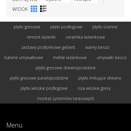
WIDOK
płytki gresowe
płytki podłogowe
płytki ścienne
remont łazienki
ceramika łazienkowa
zestawy podtynkowe geberit
wanny besco
baterie umywalkowe
meble łazienkowe
umywalki besco
płytki gresowe drewnopodobne
płytki gresowe panelopodobne
płytki imitujące drewno
płytki włoskie podłogowe
cisa włoskie gresy
montaż systemów tarasowych
Menu