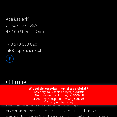
Ape Łazienki
Ul. Kozielska 25A
47-100 Strzelce Opolskie
+48 570 088 820
info@apelazienki.pl
O firmie
Więcej do koszyka – mniej z portfela! *
-5%
przy zakupach powyżej
1000 zł!
-7%
przy zakupach powyżej
3000 zł!
-10%
przy zakupach powyżej
5000 zł!
* Rabaty nie łączą się.
Obecnie wybór materiałów budowlanych
przeznaczonych do remontu łazienek jest bardzo