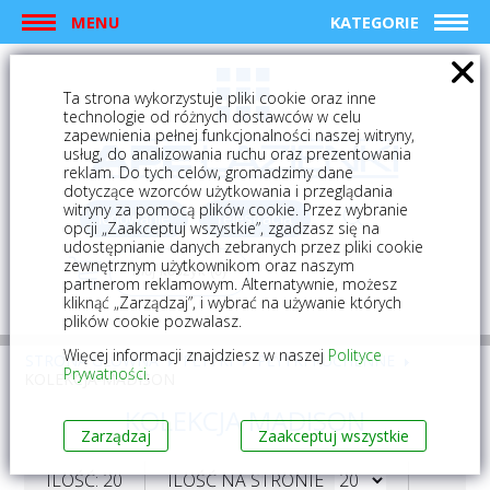
MENU
KATEGORIE
Ta strona wykorzystuje pliki cookie oraz inne
technologie od różnych dostawców w celu
zapewnienia pełnej funkcjonalności naszej witryny,
usług, do analizowania ruchu oraz prezentowania
reklam. Do tych celów, gromadzimy dane
dotyczące wzorców użytkowania i przeglądania
witryny za pomocą plików cookie. Przez wybranie
logowanie
rejestracja
opcji „Zaakceptuj wszystkie”, zgadzasz się na
udostępnianie danych zebranych przez pliki cookie
zewnętrznym użytkownikom oraz naszym
Mój koszyk (0)
partnerom reklamowym. Alternatywnie, możesz
kliknąć „Zarządzaj”, i wybrać na używanie których
plików cookie pozwalasz.
Więcej informacji znajdziesz w naszej
Polityce
STRONA GŁÓWNA
PŁYTKI
PŁYTKI KUCHENNE
Prywatności
.
KOLEKCJA MADISON
KOLEKCJA MADISON
Zarządzaj
Zaakceptuj wszystkie
ILOŚĆ: 20
ILOŚĆ NA STRONIE