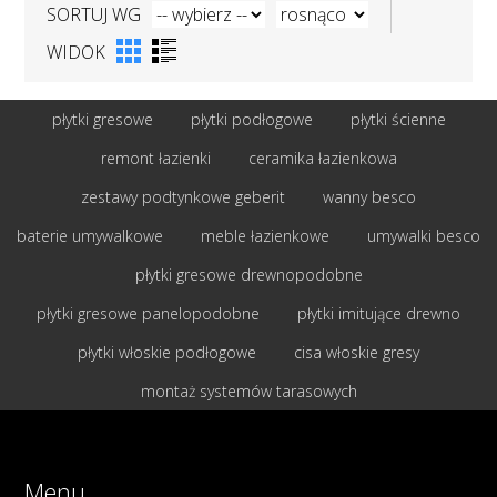
SORTUJ WG
WIDOK
płytki gresowe
płytki podłogowe
płytki ścienne
remont łazienki
ceramika łazienkowa
zestawy podtynkowe geberit
wanny besco
baterie umywalkowe
meble łazienkowe
umywalki besco
płytki gresowe drewnopodobne
płytki gresowe panelopodobne
płytki imitujące drewno
płytki włoskie podłogowe
cisa włoskie gresy
montaż systemów tarasowych
Menu