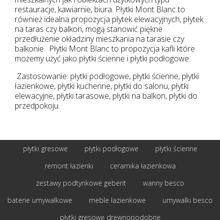
restauracje, kawiarnie, biura. Płytki Mont Blanc to
również idealna propozycja płytek elewacyjnych, płytek
na taras czy balkon, mogą stanowić piękne
przedłużenie okładziny mieszkania na tarasie czy
balkonie. Płytki Mont Blanc to propozycja kafli które
możemy użyć jako płytki ścienne i płytki podłogowe.
Zastosowanie: płytki podłogowe, płytki ścienne, płytki
łazienkowe, płytki kuchenne, płytki do salonu, płytki
elewacyjne, płytki tarasowe, płytki na balkon, płytki do
przedpokoju.
płytki gresowe
płytki podłogowe
płytki ścienne
remont łazienki
ceramika łazienkowa
zestawy podtynkowe geberit
wanny besco
baterie umywalkowe
meble łazienkowe
umywalki besco
płytki gresowe drewnopodobne