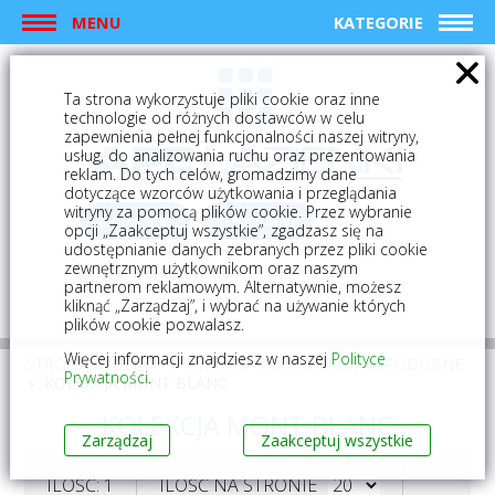
MENU
KATEGORIE
Ta strona wykorzystuje pliki cookie oraz inne
technologie od różnych dostawców w celu
zapewnienia pełnej funkcjonalności naszej witryny,
usług, do analizowania ruchu oraz prezentowania
reklam. Do tych celów, gromadzimy dane
dotyczące wzorców użytkowania i przeglądania
witryny za pomocą plików cookie. Przez wybranie
logowanie
rejestracja
opcji „Zaakceptuj wszystkie”, zgadzasz się na
udostępnianie danych zebranych przez pliki cookie
zewnętrznym użytkownikom oraz naszym
Mój koszyk (0)
partnerom reklamowym. Alternatywnie, możesz
kliknąć „Zarządzaj”, i wybrać na używanie których
plików cookie pozwalasz.
Więcej informacji znajdziesz w naszej
Polityce
STRONA GŁÓWNA
PŁYTKI
PŁYTKI DREWNOPODOBNE
Prywatności
.
KOLEKCJA MONT BLANC
KOLEKCJA MONT BLANC
Zarządzaj
Zaakceptuj wszystkie
ILOŚĆ: 1
ILOŚĆ NA STRONIE