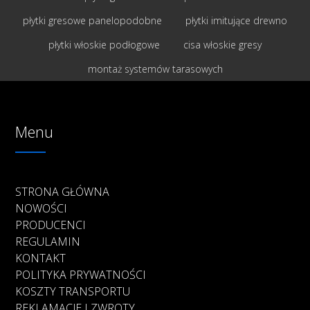
płytki gresowe panelopodobne
płytki imitujące drewno
płytki włoskie podłogowe
cisa włoskie gresy
montaż systemów tarasowych
Menu
STRONA GŁÓWNA
NOWOŚCI
PRODUCENCI
REGULAMIN
KONTAKT
POLITYKA PRYWATNOŚCI
KOSZTY TRANSPORTU
REKLAMACJE I ZWROTY