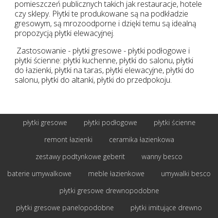
pomieszczeń publicznych takich jak restauracje, hotele
czy sklepy. Płytki te produkowane są na podkładzie
gresowym, są mrozoodporne i dzięki temu są idealną
propozycją płytki elewacyjnej.
Zastosowanie - płytki gresowe - płytki podłogowe i
płytki ścienne: płytki kuchenne, płytki do salonu, płytki
do łazienki, płytki na taras, płytki elewacyjne, płytki do
salonu, płytki do altanki, płytki do przedpokoju.
płytki gresowe
płytki podłogowe
płytki ścienne
remont łazienki
ceramika łazienkowa
zestawy podtynkowe geberit
wanny besco
baterie umywalkowe
meble łazienkowe
umywalki besco
płytki gresowe drewnopodobne
płytki gresowe panelopodobne
płytki imitujące drewno