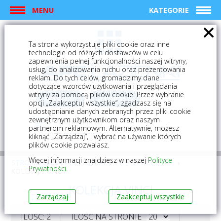
MENU
KATEGORIE
Ta strona wykorzystuje pliki cookie oraz inne
technologie od różnych dostawców w celu
zapewnienia pełnej funkcjonalności naszej witryny,
usług, do analizowania ruchu oraz prezentowania
reklam. Do tych celów, gromadzimy dane
dotyczące wzorców użytkowania i przeglądania
witryny za pomocą plików cookie. Przez wybranie
logowanie
rejestracja
opcji „Zaakceptuj wszystkie”, zgadzasz się na
udostępnianie danych zebranych przez pliki cookie
zewnętrznym użytkownikom oraz naszym
Mój koszyk (0)
partnerom reklamowym. Alternatywnie, możesz
kliknąć „Zarządzaj”, i wybrać na używanie których
plików cookie pozwalasz.
Więcej informacji znajdziesz w naszej
Polityce
STRONA GŁÓWNA
PŁYTKI
PŁYTKI GRESOWE
Prywatności
.
KOLEKCJA VINCI
KOLEKCJA VINCI
Zarządzaj
Zaakceptuj wszystkie
ILOŚĆ: 2
ILOŚĆ NA STRONIE