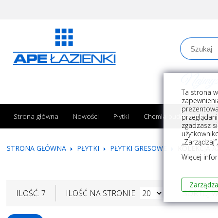
Najwyższe
Ta strona w
zapewnienia
prezentowa
Strona główna
Nowości
Płytki
Chemia budowlana
przeglądani
zgadzasz si
użytkownik
„Zarządzaj”
STRONA GŁÓWNA
PŁYTKI
PŁYTKI GRESOWE
KOLEKCJA A
Więcej info
Zarządza
ILOŚĆ: 7
ILOŚĆ NA STRONIE
SORTUJ 