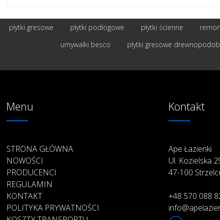
płytki gresowe
płytki podłogowe
płytki ścienne
remont
umywalki besco
płytki gresowe drewnopodo
Menu
Kontakt
STRONA GŁÓWNA
Ape Łazienki
NOWOŚCI
Ul. Kozielska 
PRODUCENCI
47-100 Strzelc
REGULAMIN
KONTAKT
+48 570 088 8
POLITYKA PRYWATNOŚCI
info@apelazien
KOSZTY TRANSPORTU