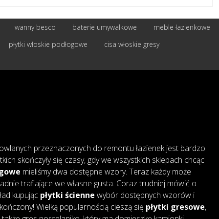
wanny besco
baterie umywalkowe
meble łazienkowe
płytki włoskie podłogowe
cisa włoskie gresy
owlanych przeznaczonych do remontu łazienek jest bardzo
tkich skończyły się czasy, gdy we wszystkich sklepach chcąc
ogowe
mieliśmy dwa dostępne wzory. Teraz każdy może
adnie trafiające we własne gusta. Coraz trudniej mówić o
kład kupując
płytki ścienne
wybór dostępnych wzorów i
skończony! Wielką popularnością cieszą się
płytki gresowe
,
także gres porcelaniko, który ma domieszkę kamionki