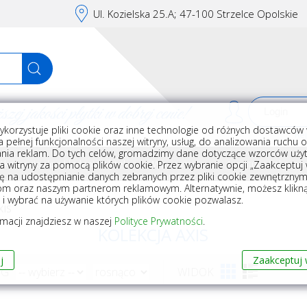
Ul. Kozielska 25.A; 47-100 Strzelce Opolskie
j jakości płytki w dobrej cenie!
ykorzystuje pliki cookie oraz inne technologie od różnych dostawców 
Rej
 pełnej funkcjonalności naszej witryny, usług, do analizowania ruchu 
nia reklam. Do tych celów, gromadzimy dane dotyczące wzorców użyt
Akcesoria do układania płytek
Wyposażenie
Armatura i akceso
a witryny za pomocą plików cookie. Przez wybranie opcji „Zaakceptuj w
ę na udostępnianie danych zebranych przez pliki cookie zewnętrzny
om oraz naszym partnerom reklamowym. Alternatywnie, możesz klikn
, i wybrać na używanie których plików cookie pozwalasz.
XIS
rmacji znajdziesz w naszej
Polityce Prywatności
.
KOLEKCJA AXIS
j
Zaakceptuj 
WG
WIDOK