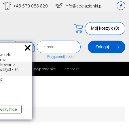
+48 570 088 820
info@apelazienki.pl
Mój koszyk (0)
w celu
estracja
Przypomnij hasło
oraz
kowania i
ria łazienkowe
Wyprzedaże
Kontakt
szystkie”,
m
ąć
wszystkie