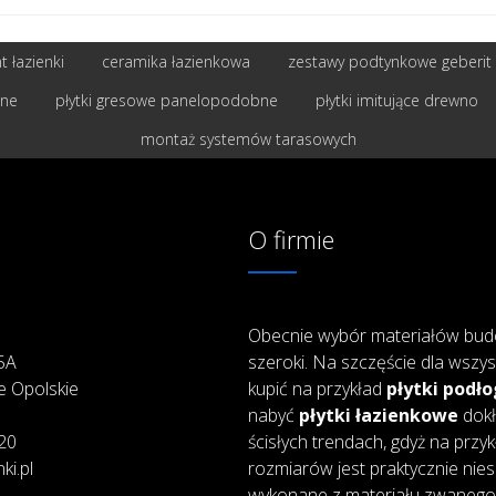
 łazienki
ceramika łazienkowa
zestawy podtynkowe geberit
bne
płytki gresowe panelopodobne
płytki imitujące drewno
montaż systemów tarasowych
O firmie
Obecnie wybór materiałów bud
25A
szeroki. Na szczęście dla wszys
e Opolskie
kupić na przykład
płytki podł
nabyć
płytki łazienkowe
dokł
20
ścisłych trendach, gdyż na przy
ki.pl
rozmiarów jest praktycznie nie
wykonane z materiału zwanego 