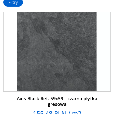
Filtry
Axis Black Ret. 59x59 - czarna płytka
gresowa
155.48 PLN / m2