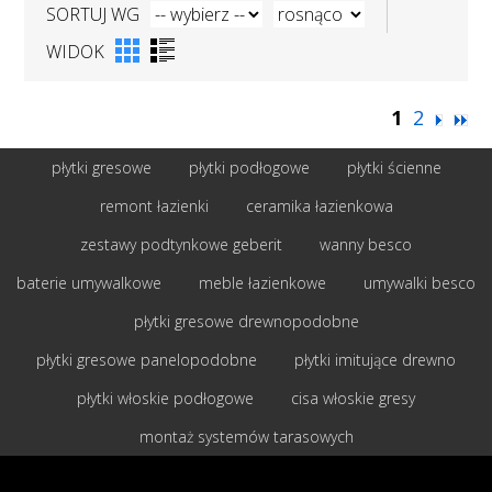
SORTUJ WG
WIDOK
1
2
płytki gresowe
płytki podłogowe
płytki ścienne
remont łazienki
ceramika łazienkowa
zestawy podtynkowe geberit
wanny besco
baterie umywalkowe
meble łazienkowe
umywalki besco
płytki gresowe drewnopodobne
płytki gresowe panelopodobne
płytki imitujące drewno
płytki włoskie podłogowe
cisa włoskie gresy
montaż systemów tarasowych