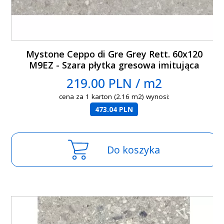
Mystone Ceppo di Gre Grey Rett. 60x120
M9EZ - Szara płytka gresowa imitująca
lastryko
219.00 PLN / m2
cena za 1 karton (2.16 m2) wynosi:
473.04 PLN
Do koszyka