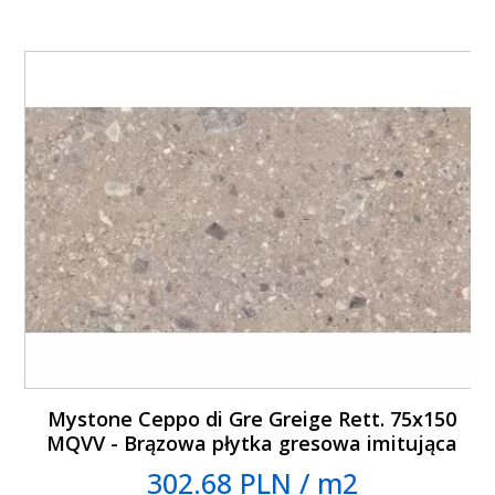
Mystone Ceppo di Gre Greige Rett. 75x150
MQVV - Brązowa płytka gresowa imitująca
lastryko
302.68 PLN / m2