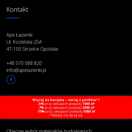
Kontakt
Ape Łazienki
Ul. Kozielska 25A
47-100 Strzelce Opolskie
+48 570 088 820
info@apelazienki.pl
Więcej do koszyka – mniej z portfela! *
O firmie
-5%
przy zakupach powyżej
1000 zł!
-7%
przy zakupach powyżej
3000 zł!
-10%
przy zakupach powyżej
5000 zł!
* Rabaty nie łączą się.
Obecnie wybór materiałów budowlanych