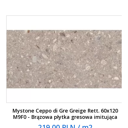
Mystone Ceppo di Gre Greige Rett. 60x120
M9F0 - Brązowa płytka gresowa imitująca
lastryko
219.00 PLN / m2