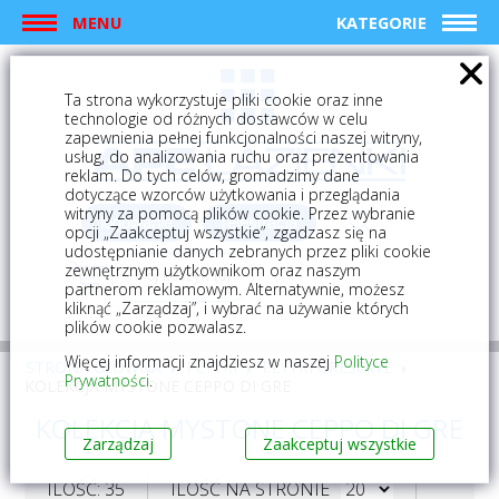
MENU
KATEGORIE
Ta strona wykorzystuje pliki cookie oraz inne
technologie od różnych dostawców w celu
zapewnienia pełnej funkcjonalności naszej witryny,
usług, do analizowania ruchu oraz prezentowania
reklam. Do tych celów, gromadzimy dane
dotyczące wzorców użytkowania i przeglądania
witryny za pomocą plików cookie. Przez wybranie
logowanie
rejestracja
opcji „Zaakceptuj wszystkie”, zgadzasz się na
udostępnianie danych zebranych przez pliki cookie
zewnętrznym użytkownikom oraz naszym
Mój koszyk (0)
partnerom reklamowym. Alternatywnie, możesz
kliknąć „Zarządzaj”, i wybrać na używanie których
plików cookie pozwalasz.
Więcej informacji znajdziesz w naszej
Polityce
STRONA GŁÓWNA
PŁYTKI
PŁYTKI GRESOWE
Prywatności
.
KOLEKCJA MYSTONE CEPPO DI GRE
KOLEKCJA MYSTONE CEPPO DI GRE
Zarządzaj
Zaakceptuj wszystkie
ILOŚĆ: 35
ILOŚĆ NA STRONIE