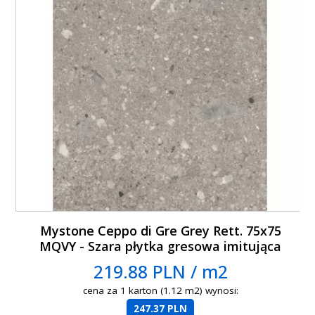
Mystone Ceppo di Gre Grey Rett. 75x75
MQVY - Szara płytka gresowa imitująca
lastryko
219.88 PLN / m2
cena za 1 karton (1.12 m2) wynosi:
247.37 PLN