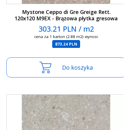
Mystone Ceppo di Gre Greige Rett.
120x120 M9EX - Brązowa płytka gresowa
imitująca lastryko
303.21 PLN / m2
cena za 1 karton (2.88 m2) wynosi:
873.24 PLN
Do koszyka