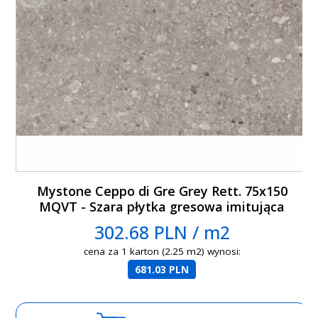
Mystone Ceppo di Gre Grey Rett. 75x150
MQVT - Szara płytka gresowa imitująca
lastryko
302.68 PLN / m2
cena za 1 karton (2.25 m2) wynosi:
681.03 PLN