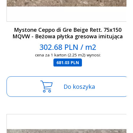
Mystone Ceppo di Gre Beige Rett. 75x150
MQVW - Beżowa płytka gresowa imitująca
lastryko
302.68 PLN / m2
cena za 1 karton (2.25 m2) wynosi:
681.03 PLN
Do koszyka