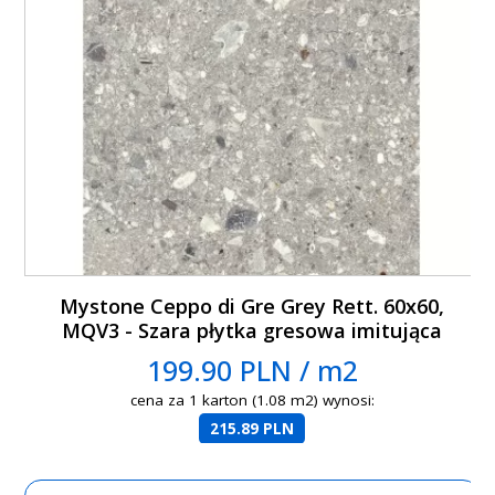
Mystone Ceppo di Gre Grey Rett. 60x60,
MQV3 - Szara płytka gresowa imitująca
lastryko
199.90 PLN / m2
cena za 1 karton (1.08 m2) wynosi:
215.89 PLN