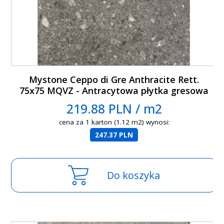
Mystone Ceppo di Gre Anthracite Rett.
75x75 MQVZ - Antracytowa płytka gresowa
imitująca lastryko
219.88 PLN / m2
cena za 1 karton (1.12 m2) wynosi:
247.37 PLN
Do koszyka