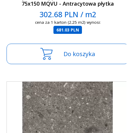
75x150 MQVU - Antracytowa płytka
gresowa imitująca lastryko
302.68 PLN / m2
cena za 1 karton (2.25 m2) wynosi:
681.03 PLN
Do koszyka