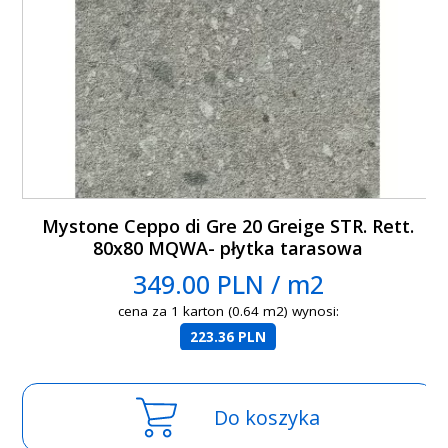
Mystone Ceppo di Gre 20 Greige STR. Rett.
80x80 MQWA- płytka tarasowa
349.00 PLN / m2
cena za 1 karton (0.64 m2) wynosi:
223.36 PLN
Do koszyka