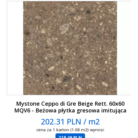
Mystone Ceppo di Gre Beige Rett. 60x60
MQV6 - Beżowa płytka gresowa imitująca
lastryko
202.31 PLN / m2
cena za 1 karton (1.08 m2) wynosi:
218.49 PLN