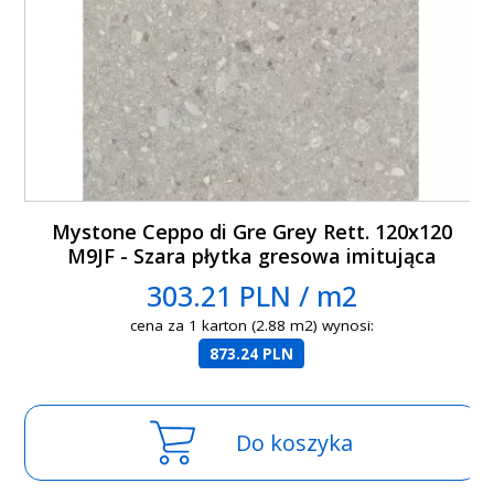
Mystone Ceppo di Gre Grey Rett. 120x120
M9JF - Szara płytka gresowa imitująca
lastryko
303.21 PLN / m2
cena za 1 karton (2.88 m2) wynosi:
873.24 PLN
Do koszyka