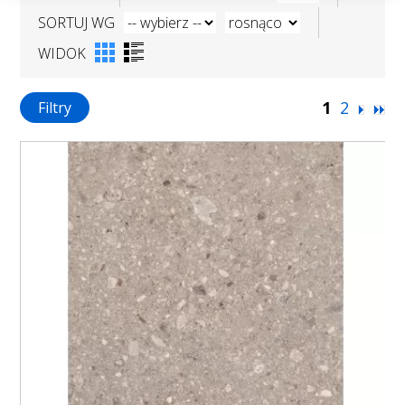
SORTUJ WG
WIDOK
1
2
Filtry