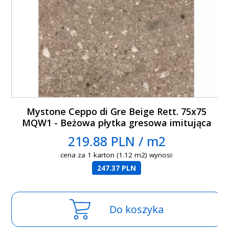
Mystone Ceppo di Gre Beige Rett. 75x75
MQW1 - Beżowa płytka gresowa imitująca
lastryko
219.88 PLN / m2
cena za 1 karton (1.12 m2) wynosi:
247.37 PLN
Do koszyka