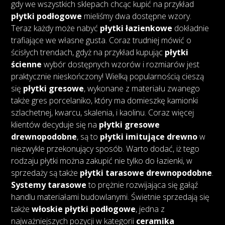
gdy we wszystkich sklepach chcąc kupić na przykład
płytki podłogowe
mieliśmy dwa dostępne wzory.
Teraz każdy może nabyć
płytki łazienkowe
dokładnie
trafiające we własne gusta. Coraz trudniej mówić o
ścisłych trendach, gdyż na przykład kupując
płytki
ścienne
wybór dostępnych wzorów i rozmiarów jest
praktycznie nieskończony! Wielką popularnością cieszą
się
płytki gresowe
, wykonane z materiału zwanego
także gres porcelaniko, który ma domieszkę kamionki
szlachetnej, kwarcu, skalenia, i kaolinu. Coraz więcej
klientów decyduje się na
płytki gresowe
drewnopodobne
, są to
płytki imitujące drewno
w
niezwykle przekonujący sposób. Warto dodać, iż tego
rodzaju płytki można zakupić nie tylko do łazienki, w
sprzedaży są także
płytki tarasowe drewnopodobne
.
Systemy tarasowe
to prężnie rozwijająca się gałąź
handlu materiałami budowlanymi. Świetnie sprzedają się
także
włoskie płytki podłogowe
, jedna z
najważniejszych pozycji w kategorii
ceramika