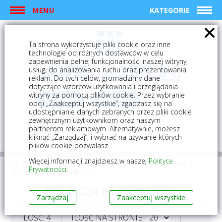
MENU
KATEGORIE
Ta strona wykorzystuje pliki cookie oraz inne
technologie od różnych dostawców w celu
zapewnienia pełnej funkcjonalności naszej witryny,
usług, do analizowania ruchu oraz prezentowania
reklam. Do tych celów, gromadzimy dane
dotyczące wzorców użytkowania i przeglądania
witryny za pomocą plików cookie. Przez wybranie
logowanie
rejestracja
opcji „Zaakceptuj wszystkie”, zgadzasz się na
udostępnianie danych zebranych przez pliki cookie
zewnętrznym użytkownikom oraz naszym
Mój koszyk (0)
partnerom reklamowym. Alternatywnie, możesz
kliknąć „Zarządzaj”, i wybrać na używanie których
plików cookie pozwalasz.
Więcej informacji znajdziesz w naszej
Polityce
STRONA GŁÓWNA
PŁYTKI
PŁYTKI PODŁOGOWE
Prywatności
.
KOLEKCJA FS MIRAMBEL
KOLEKCJA FS MIRAMBEL
Zarządzaj
Zaakceptuj wszystkie
ILOŚĆ: 4
ILOŚĆ NA STRONIE