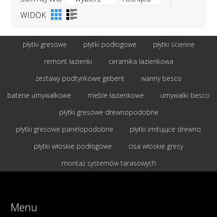
WIDOK
płytki gresowe
płytki podłogowe
płytki ścienne
remont łazienki
ceramika łazienkowa
zestawy podtynkowe geberit
wanny besco
baterie umywalkowe
meble łazienkowe
umywalki besco
płytki gresowe drewnopodobne
płytki gresowe panelopodobne
płytki imitujące drewno
płytki włoskie podłogowe
cisa włoskie gresy
montaż systemów tarasowych
Menu