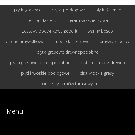
płytki gresowe
płytki podłogowe
płytki ścienne
remont łazienki
ceramika łazienkowa
zestawy podtynkowe geberit
wanny besco
baterie umywalkowe
meble łazienkowe
umywalki besco
płytki gresowe drewnopodobne
płytki gresowe panelopodobne
płytki imitujące drewno
płytki włoskie podłogowe
cisa włoskie gresy
montaż systemów tarasowych
Menu