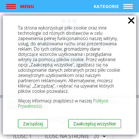
MENU
KATEGORIE
Ta strona wykorzystuje pliki cookie oraz inne
technologie od różnych dostawców w celu
zapewnienia pełnej funkcjonalności naszej witryny,
usług, do analizowania ruchu oraz prezentowania
reklam. Do tych celów, gromadzimy dane
dotyczące wzorców użytkowania i przeglądania
witryny za pomocą plików cookie. Przez wybranie
logowanie
rejestracja
opcji „Zaakceptuj wszystkie”, zgadzasz się na
udostępnianie danych zebranych przez pliki cookie
zewnętrznym użytkownikom oraz naszym
Mój koszyk (0)
partnerom reklamowym. Alternatywnie, możesz
kliknąć „Zarządzaj”, i wybrać na używanie których
plików cookie pozwalasz.
Więcej informacji znajdziesz w naszej
Polityce
STRONA GŁÓWNA
PŁYTKI
PŁYTKI PODŁOGOWE
Prywatności
.
KOLEKCJA LAURENT
KOLEKCJA LAURENT
Zarządzaj
Zaakceptuj wszystkie
ILOŚĆ: 1
ILOŚĆ NA STRONIE