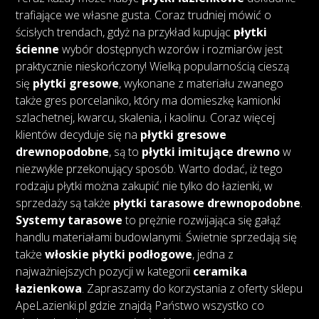
trafiające we własne gusta. Coraz trudniej mówić o
ścisłych trendach, gdyż na przykład kupując
płytki
ścienne
wybór dostępnych wzorów i rozmiarów jest
praktycznie nieskończony! Wielką popularnością cieszą
się
płytki gresowe
, wykonane z materiału zwanego
także gres porcelaniko, który ma domieszkę kamionki
szlachetnej, kwarcu, skalenia, i kaolinu. Coraz więcej
klientów decyduje się na
płytki gresowe
drewnopodobne
, są to
płytki imitujące drewno
w
niezwykle przekonujący sposób. Warto dodać, iż tego
rodzaju płytki można zakupić nie tylko do łazienki, w
sprzedaży są także
płytki tarasowe drewnopodobne
.
Systemy tarasowe
to prężnie rozwijająca się gałąź
handlu materiałami budowlanymi. Świetnie sprzedają się
także
włoskie płytki podłogowe
, jedna z
najważniejszych pozycji w kategorii
ceramika
łazienkowa
. Zapraszamy do korzystania z oferty sklepu
ApeLazienki.pl gdzie znajdą Państwo wszystko co