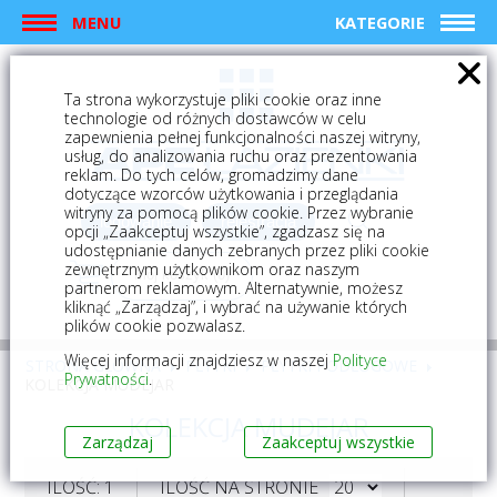
MENU
KATEGORIE
Ta strona wykorzystuje pliki cookie oraz inne
technologie od różnych dostawców w celu
zapewnienia pełnej funkcjonalności naszej witryny,
usług, do analizowania ruchu oraz prezentowania
reklam. Do tych celów, gromadzimy dane
dotyczące wzorców użytkowania i przeglądania
witryny za pomocą plików cookie. Przez wybranie
logowanie
rejestracja
opcji „Zaakceptuj wszystkie”, zgadzasz się na
udostępnianie danych zebranych przez pliki cookie
zewnętrznym użytkownikom oraz naszym
Mój koszyk (0)
partnerom reklamowym. Alternatywnie, możesz
kliknąć „Zarządzaj”, i wybrać na używanie których
plików cookie pozwalasz.
Więcej informacji znajdziesz w naszej
Polityce
STRONA GŁÓWNA
PŁYTKI
PŁYTKI PODŁOGOWE
Prywatności
.
KOLEKCJA MUDEJAR
KOLEKCJA MUDEJAR
Zarządzaj
Zaakceptuj wszystkie
ILOŚĆ: 1
ILOŚĆ NA STRONIE