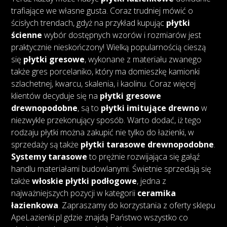
trafiające we własne gusta. Coraz trudniej mówić o
ścisłych trendach, gdyż na przykład kupując
płytki
ścienne
wybór dostępnych wzorów i rozmiarów jest
praktycznie nieskończony! Wielką popularnością cieszą
się
płytki gresowe
, wykonane z materiału zwanego
także gres porcelaniko, który ma domieszkę kamionki
szlachetnej, kwarcu, skalenia, i kaolinu. Coraz więcej
klientów decyduje się na
płytki gresowe
drewnopodobne
, są to
płytki imitujące drewno
w
niezwykle przekonujący sposób. Warto dodać, iż tego
rodzaju płytki można zakupić nie tylko do łazienki, w
sprzedaży są także
płytki tarasowe drewnopodobne
.
Systemy tarasowe
to prężnie rozwijająca się gałąź
handlu materiałami budowlanymi. Świetnie sprzedają się
także
włoskie płytki podłogowe
, jedna z
najważniejszych pozycji w kategorii
ceramika
łazienkowa
. Zapraszamy do korzystania z oferty sklepu
ApeLazienki.pl gdzie znajdą Państwo wszystko co