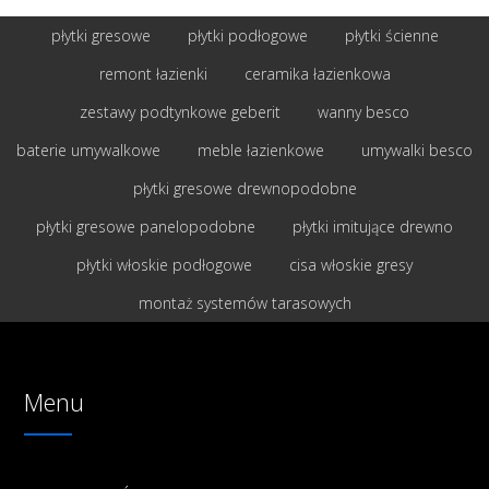
płytki gresowe
płytki podłogowe
płytki ścienne
remont łazienki
ceramika łazienkowa
zestawy podtynkowe geberit
wanny besco
baterie umywalkowe
meble łazienkowe
umywalki besco
płytki gresowe drewnopodobne
płytki gresowe panelopodobne
płytki imitujące drewno
płytki włoskie podłogowe
cisa włoskie gresy
montaż systemów tarasowych
Menu