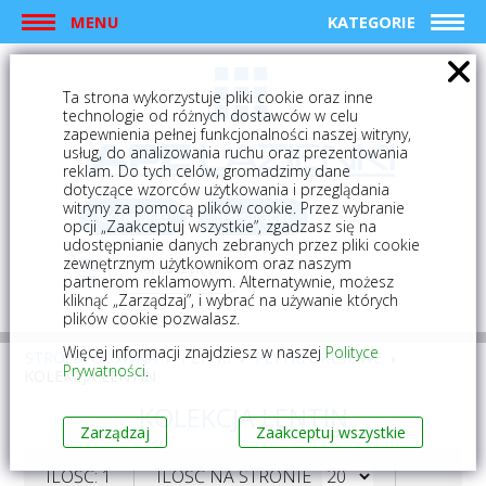
MENU
KATEGORIE
Ta strona wykorzystuje pliki cookie oraz inne
technologie od różnych dostawców w celu
zapewnienia pełnej funkcjonalności naszej witryny,
usług, do analizowania ruchu oraz prezentowania
reklam. Do tych celów, gromadzimy dane
dotyczące wzorców użytkowania i przeglądania
witryny za pomocą plików cookie. Przez wybranie
logowanie
rejestracja
opcji „Zaakceptuj wszystkie”, zgadzasz się na
udostępnianie danych zebranych przez pliki cookie
zewnętrznym użytkownikom oraz naszym
Mój koszyk (0)
partnerom reklamowym. Alternatywnie, możesz
kliknąć „Zarządzaj”, i wybrać na używanie których
plików cookie pozwalasz.
Więcej informacji znajdziesz w naszej
Polityce
STRONA GŁÓWNA
PŁYTKI
PŁYTKI GRESOWE
Prywatności
.
KOLEKCJA LENTIN
KOLEKCJA LENTIN
Zarządzaj
Zaakceptuj wszystkie
ILOŚĆ: 1
ILOŚĆ NA STRONIE