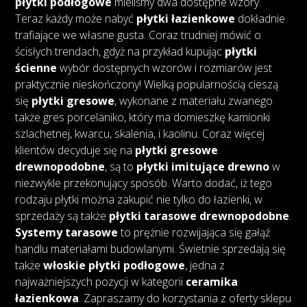
płytki podłogowe
mieliśmy dwa dostępne wzory.
Teraz każdy może nabyć
płytki łazienkowe
dokładnie
trafiające we własne gusta. Coraz trudniej mówić o
ścisłych trendach, gdyż na przykład kupując
płytki
ścienne
wybór dostępnych wzorów i rozmiarów jest
praktycznie nieskończony! Wielką popularnością cieszą
się
płytki gresowe
, wykonane z materiału zwanego
także gres porcelaniko, który ma domieszkę kamionki
szlachetnej, kwarcu, skalenia, i kaolinu. Coraz więcej
klientów decyduje się na
płytki gresowe
drewnopodobne
, są to
płytki imitujące drewno
w
niezwykle przekonujący sposób. Warto dodać, iż tego
rodzaju płytki można zakupić nie tylko do łazienki, w
sprzedaży są także
płytki tarasowe drewnopodobne
.
Systemy tarasowe
to prężnie rozwijająca się gałąź
handlu materiałami budowlanymi. Świetnie sprzedają się
także
włoskie płytki podłogowe
, jedna z
najważniejszych pozycji w kategorii
ceramika
łazienkowa
. Zapraszamy do korzystania z oferty sklepu