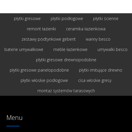
płytki gresowe
płytki podłogowe
płytki ścienne
remont łazienki
ceramika łazienkowa
zestawy podtynkowe geberit
wanny besco
baterie umywalkowe
meble łazienkowe
umywalki besco
płytki gresowe drewnopodobne
płytki gresowe panelopodobne
płytki imitujące drewno
płytki włoskie podłogowe
cisa włoskie gresy
montaż systemów tarasowych
Menu