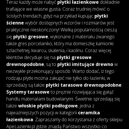
Teraz każdy może nabyć
płytki łazienkowe
dokładnie
trafiające we własne gusta. Coraz trudniej mówić o
ścisłych trendach, gdyż na przykład kupując
płytki
ścienne
wybór dostępnych wzorów i rozmiarów jest
praktycznie nieskończony! Wielką popularnością cieszą
się
płytki gresowe
, wykonane z materiału zwanego
także gres porcelaniko, który ma domieszkę kamionki
szlachetnej, kwarcu, skalenia, i kaolinu. Coraz więcej
klientów decyduje się na
płytki gresowe
drewnopodobne
, są to
płytki imitujące drewno
w
niezwykle przekonujący sposób. Warto dodać, iż tego
rodzaju płytki można zakupić nie tylko do łazienki, w
sprzedaży są także
płytki tarasowe drewnopodobne
.
Systemy tarasowe
to prężnie rozwijająca się gałąź
handlu materiałami budowlanymi. Świetnie sprzedają się
także
włoskie płytki podłogowe
, jedna z
najważniejszych pozycji w kategorii
ceramika
łazienkowa
. Zapraszamy do korzystania z oferty sklepu
ApeLazienki.pl gdzie znajdą Państwo wszystko co