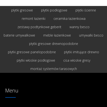
płytki gresowe
płytki podłogowe
płytki ścienne
remont łazienki
ceramika łazienkowa
zestawy podtynkowe geberit
wanny besco
baterie umywalkowe
meble łazienkowe
umywalki besco
płytki gresowe drewnopodobne
płytki gresowe panelopodobne
płytki imitujące drewno
płytki włoskie podłogowe
cisa włoskie gresy
montaż systemów tarasowych
Menu