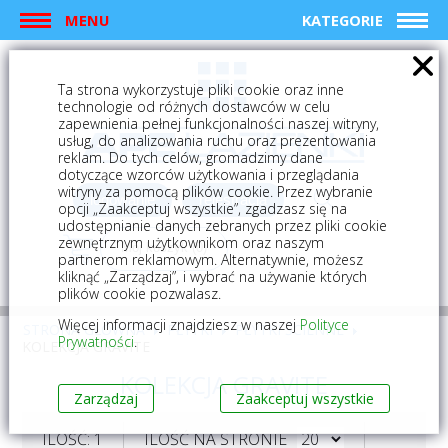
MENU
KATEGORIE
Ta strona wykorzystuje pliki cookie oraz inne
technologie od różnych dostawców w celu
zapewnienia pełnej funkcjonalności naszej witryny,
usług, do analizowania ruchu oraz prezentowania
reklam. Do tych celów, gromadzimy dane
dotyczące wzorców użytkowania i przeglądania
witryny za pomocą plików cookie. Przez wybranie
logowanie
rejestracja
opcji „Zaakceptuj wszystkie”, zgadzasz się na
udostępnianie danych zebranych przez pliki cookie
zewnętrznym użytkownikom oraz naszym
Mój koszyk (0)
partnerom reklamowym. Alternatywnie, możesz
kliknąć „Zarządzaj”, i wybrać na używanie których
plików cookie pozwalasz.
Więcej informacji znajdziesz w naszej
Polityce
STRONA GŁÓWNA
PŁYTKI
PŁYTKI ŚCIENNE
Prywatności
.
KOLEKCJA GRAVITE
KOLEKCJA GRAVITE
Zarządzaj
Zaakceptuj wszystkie
ILOŚĆ: 1
ILOŚĆ NA STRONIE