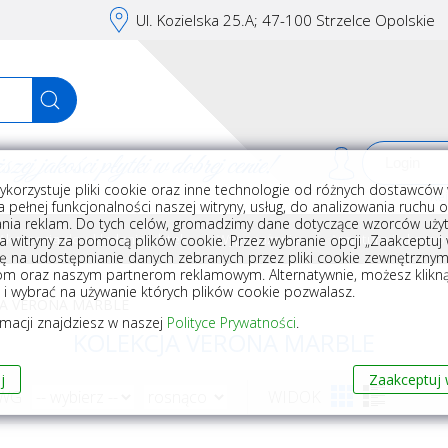
Ul. Kozielska 25.A; 47-100 Strzelce Opolskie
j jakości płytki w dobrej cenie!
ykorzystuje pliki cookie oraz inne technologie od różnych dostawców 
Rej
 pełnej funkcjonalności naszej witryny, usług, do analizowania ruchu 
nia reklam. Do tych celów, gromadzimy dane dotyczące wzorców użyt
Akcesoria do układania płytek
Wyposażenie
Armatura i akceso
a witryny za pomocą plików cookie. Przez wybranie opcji „Zaakceptuj w
ę na udostępnianie danych zebranych przez pliki cookie zewnętrzny
om oraz naszym partnerom reklamowym. Alternatywnie, możesz klikn
, i wybrać na używanie których plików cookie pozwalasz.
JA VERONA MARBLE
rmacji znajdziesz w naszej
Polityce Prywatności
.
KOLEKCJA VERONA MARBLE
j
Zaakceptuj 
 WG
WIDOK