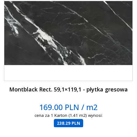
Montblack Rect. 59,1×119,1 - płytka gresowa
169.00 PLN / m2
cena za 1 Karton (1.41 m2) wynosi:
238.29 PLN