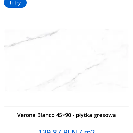
Filtry
Verona Blanco 45×90 - płytka gresowa
139.87 PLN / m2