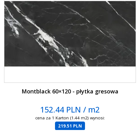
Montblack 60×120 - płytka gresowa
152.44 PLN / m2
cena za 1 Karton (1.44 m2) wynosi:
219.51 PLN