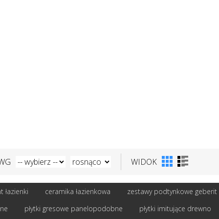
 WG
WIDOK
 łazienki
ceramika łazienkowa
zestawy podtynkowe geberit
bne
płytki gresowe panelopodobne
płytki imitujące drewno