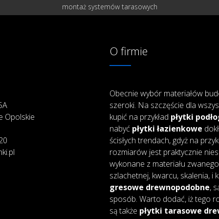
montaż systemów tarasowych
O firmie
Obecnie wybór materiałów bud
25A
szeroki. Na szczęście dla wszys
e Opolskie
kupić na przykład
płytki podł
nabyć
płytki łazienkowe
dokł
20
ścisłych trendach, gdyż na przy
ki.pl
rozmiarów jest praktycznie nie
wykonane z materiału zwanego 
szlachetnej, kwarcu, skalenia, i
gresowe drewnopodobne
, 
sposób. Warto dodać, iż tego ro
są także
płytki tarasowe d