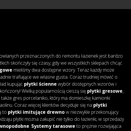
owlanych przeznaczonych do remontu łazienek jest bardzo
tkich skończyły się czasy, gdy we wszystkich sklepach chcąc
ogowe
mieliśmy dwa dostępne wzory. Teraz każdy może
adnie trafiające we własne gusta. Coraz trudniej mówić o
kład kupując
płytki ścienne
wybór dostępnych wzorów i
skończony! Wielką popularnością cieszą się
płytki gresowe
,
także gres porcelaniko, który ma domieszkę kamionki
 kaolinu. Coraz więcej klientów decyduje się na
płytki
są to
płytki imitujące drewno
w niezwykle przekonujący
dzaju płytki można zakupić nie tylko do łazienki, w sprzedaży
rewnopodobne
.
Systemy tarasowe
to prężnie rozwijająca