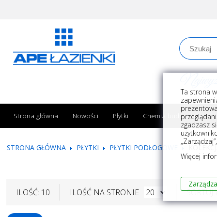
Najwyższe
Ta strona w
zapewnienia
prezentowa
Strona główna
Nowości
Płytki
Chemia budowlana
przeglądani
zgadzasz si
użytkownik
„Zarządzaj”
STRONA GŁÓWNA
PŁYTKI
PŁYTKI PODŁOGOWE
KOLEKC
Więcej info
Zarządza
ILOŚĆ: 10
ILOŚĆ NA STRONIE
SORTUJ