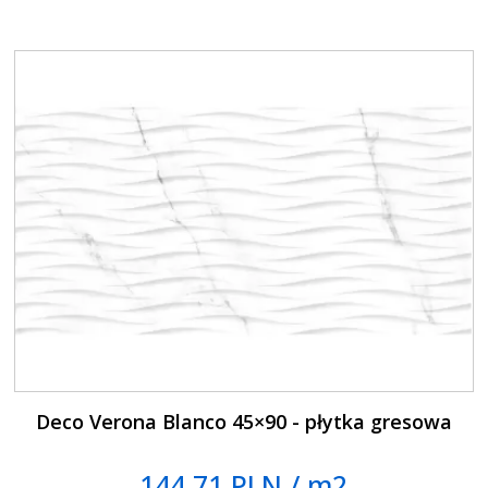
Deco Verona Blanco 45×90 - płytka gresowa
144.71 PLN / m2