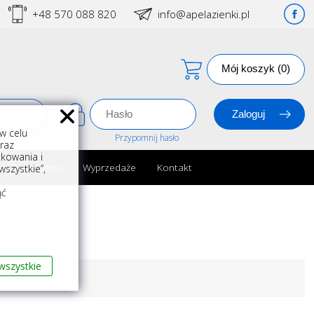
+48 570 088 820
info@apelazienki.pl
Mój koszyk (0)
w celu
estracja
Przypomnij hasło
oraz
kowania i
ria łazienkowe
Wyprzedaże
Kontakt
szystkie”,
m
ąć
wszystkie