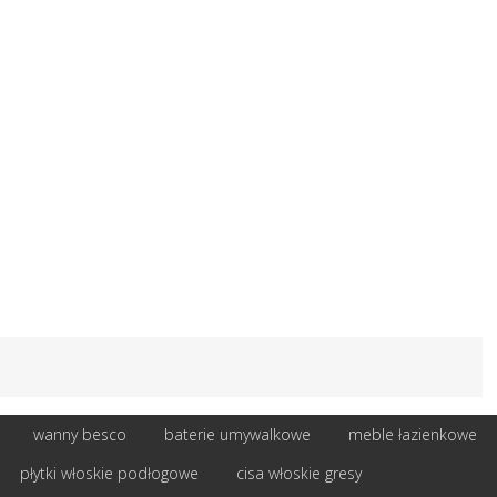
wanny besco
baterie umywalkowe
meble łazienkowe
płytki włoskie podłogowe
cisa włoskie gresy