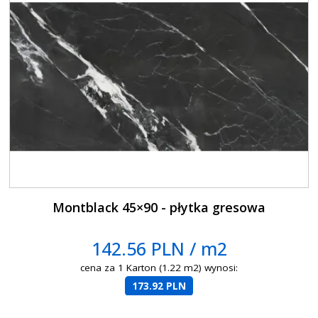
Montblack 45×90 - płytka gresowa
142.56 PLN / m2
cena za 1 Karton (1.22 m2) wynosi:
173.92 PLN