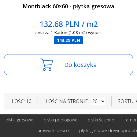
Montblack 60×60 - płytka gresowa
132.68 PLN / m2
cena za 1 Karton (1.08 m2) wynosi:
143.29 PLN
Do koszyka
ILOŚĆ: 10
ILOŚĆ NA STRONIE
SORTUJ
płytki gresowe
płytki podłogowe
płytki ścienne
remont
umywalki besco
płytki gresowe drewnopodo