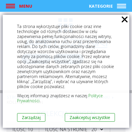
MENU
KATEGORIE
Ta strona wykorzystuje pliki cookie oraz inne
technologie od różnych dostawców w celu
zapewnienia pełnej funkcjonalności naszej witryny,
usług, do analizowania ruchu oraz prezentowania
reklam. Do tych celów, gromadzimy dane
dotyczące wzorców użytkowania i przeglądania
witryny za pomocą plików cookie. Przez wybranie
logowanie
rejestracja
opcji „Zaakceptuj wszystkie”, zgadzasz się na
udostępnianie danych zebranych przez pliki cookie
zewnętrznym użytkownikom oraz naszym
Mój koszyk (0)
partnerom reklamowym. Alternatywnie, możesz
kliknąć „Zarządzaj”, i wybrać na używanie których
plików cookie pozwalasz.
Więcej informacji znajdziesz w naszej
Polityce
STRONA GŁÓWNA
PŁYTKI
PŁYTKI DO ŁAZIENKI
Prywatności
.
KOLEKCJA ORIGEN
KOLEKCJA ORIGEN
Zarządzaj
Zaakceptuj wszystkie
ILOŚĆ: 10
ILOŚĆ NA STRONIE