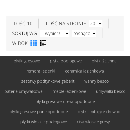
ILOŚĆ: 10
ILOŚĆ NA STRONIE
SORTUJ WG
WIDOK
płytki gresowe
płytki podłogowe
płytki ścienne
remont łazienki
ceramika łazienkowa
zestawy podtynkowe geberit
wanny besco
baterie umywalkowe
meble łazienkowe
umywalki besco
płytki gresowe drewnopodobne
płytki gresowe panelopodobne
płytki imitujące drewno
płytki włoskie podłogowe
cisa włoskie gresy