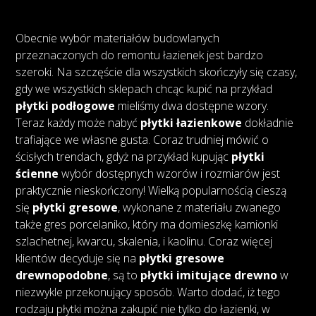
Obecnie wybór materiałów budowlanych
przeznaczonych do remontu łazienek jest bardzo
szeroki. Na szczęście dla wszystkich skończyły się czasy,
gdy we wszystkich sklepach chcąc kupić na przykład
płytki podłogowe
mieliśmy dwa dostępne wzory.
Teraz każdy może nabyć
płytki łazienkowe
dokładnie
trafiające we własne gusta. Coraz trudniej mówić o
ścisłych trendach, gdyż na przykład kupując
płytki
ścienne
wybór dostępnych wzorów i rozmiarów jest
praktycznie nieskończony! Wielką popularnością cieszą
się
płytki gresowe
, wykonane z materiału zwanego
także gres porcelaniko, który ma domieszkę kamionki
szlachetnej, kwarcu, skalenia, i kaolinu. Coraz więcej
klientów decyduje się na
płytki gresowe
drewnopodobne
, są to
płytki imitujące drewno
w
niezwykle przekonujący sposób. Warto dodać, iż tego
rodzaju płytki można zakupić nie tylko do łazienki, w