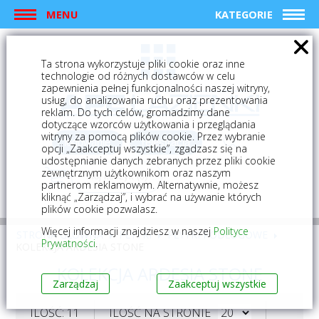
MENU
KATEGORIE
Ta strona wykorzystuje pliki cookie oraz inne
technologie od różnych dostawców w celu
zapewnienia pełnej funkcjonalności naszej witryny,
usług, do analizowania ruchu oraz prezentowania
reklam. Do tych celów, gromadzimy dane
dotyczące wzorców użytkowania i przeglądania
witryny za pomocą plików cookie. Przez wybranie
logowanie
rejestracja
opcji „Zaakceptuj wszystkie”, zgadzasz się na
udostępnianie danych zebranych przez pliki cookie
zewnętrznym użytkownikom oraz naszym
Mój koszyk (0)
partnerom reklamowym. Alternatywnie, możesz
kliknąć „Zarządzaj”, i wybrać na używanie których
plików cookie pozwalasz.
Więcej informacji znajdziesz w naszej
Polityce
STRONA GŁÓWNA
PŁYTKI
PŁYTKI PODŁOGOWE
Prywatności
.
KOLEKCJA ARDESIA STONE
KOLEKCJA ARDESIA STONE
Zarządzaj
Zaakceptuj wszystkie
ILOŚĆ: 11
ILOŚĆ NA STRONIE