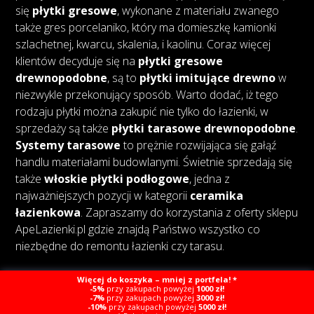
się
płytki gresowe
, wykonane z materiału zwanego
także gres porcelaniko, który ma domieszkę kamionki
szlachetnej, kwarcu, skalenia, i kaolinu. Coraz więcej
klientów decyduje się na
płytki gresowe
drewnopodobne
, są to
płytki imitujące drewno
w
niezwykle przekonujący sposób. Warto dodać, iż tego
rodzaju płytki można zakupić nie tylko do łazienki, w
sprzedaży są także
płytki tarasowe drewnopodobne
.
Systemy tarasowe
to prężnie rozwijająca się gałąź
handlu materiałami budowlanymi. Świetnie sprzedają się
także
włoskie płytki podłogowe
, jedna z
najważniejszych pozycji w kategorii
ceramika
łazienkowa
. Zapraszamy do korzystania z oferty sklepu
ApeLazienki.pl gdzie znajdą Państwo wszystko co
niezbędne do remontu łazienki czy tarasu.
Więcej do koszyka – mniej z portfela! *
-5%
przy zakupach powyżej
1000 zł!
-7%
przy zakupach powyżej
3000 zł!
-10%
przy zakupach powyżej
5000 zł!
Copyright © Ape Łazienki
Created by Webcat