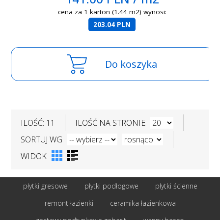
cena za 1 karton (1.44 m2) wynosi:
203.04 PLN
Do koszyka
ILOŚĆ: 11
ILOŚĆ NA STRONIE
SORTUJ WG
WIDOK
płytki gresowe
płytki podłogowe
płytki ścienne
remont łazienki
ceramika łazienkowa