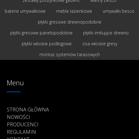
zestawy podtynkowe geberit
wanny besco
baterie umywalkowe
meble łazienkowe
umywalki besco
płytki gresowe drewnopodobne
płytki gresowe panelopodobne
płytki imitujące drewno
płytki włoskie podłogowe
cisa włoskie gresy
montaż systemów tarasowych
Menu
STRONA GŁÓWNA
NOWOŚCI
PRODUCENCI
REGULAMIN