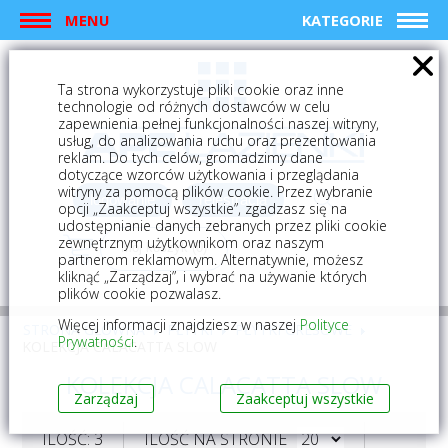
MENU
KATEGORIE
Ta strona wykorzystuje pliki cookie oraz inne
technologie od różnych dostawców w celu
zapewnienia pełnej funkcjonalności naszej witryny,
usług, do analizowania ruchu oraz prezentowania
reklam. Do tych celów, gromadzimy dane
dotyczące wzorców użytkowania i przeglądania
witryny za pomocą plików cookie. Przez wybranie
logowanie
rejestracja
opcji „Zaakceptuj wszystkie”, zgadzasz się na
udostępnianie danych zebranych przez pliki cookie
zewnętrznym użytkownikom oraz naszym
Mój koszyk (0)
partnerom reklamowym. Alternatywnie, możesz
kliknąć „Zarządzaj”, i wybrać na używanie których
plików cookie pozwalasz.
Więcej informacji znajdziesz w naszej
Polityce
STRONA GŁÓWNA
PŁYTKI
PŁYTKI GRESOWE
Prywatności
.
KOLEKCJA CALACATTA SLOW
KOLEKCJA CALACATTA SLOW
Zarządzaj
Zaakceptuj wszystkie
ILOŚĆ: 3
ILOŚĆ NA STRONIE