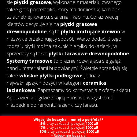
się
płytki gresowe
, wykonane z materiału zwanego
także gres porcelaniko, który ma domieszkę kamionki
szlachetnej, kwarcu, skalenia, i kaolinu. Coraz więcej
klientów decyduje się na
płytki gresowe
drewnopodobne
, są to
płytki imitujące drewno
w
niezwykle przekonujący sposób. Warto dodać, iż tego
rodzaju płytki można zakupić nie tylko do łazienki, w
sprzedaży są także
płytki tarasowe drewnopodobne
.
Systemy tarasowe
to prężnie rozwijająca się gałąź
handlu materiałami budowlanymi. Świetnie sprzedają się
także
włoskie płytki podłogowe
, jedna z
najważniejszych pozycji w kategorii
ceramika
łazienkowa
. Zapraszamy do korzystania z oferty sklepu
ApeLazienki.pl gdzie znajdą Państwo wszystko co
niezbędne do remontu łazienki czy tarasu.
Więcej do koszyka – mniej z portfela! *
-5%
przy zakupach powyżej
1000 zł!
-7%
przy zakupach powyżej
3000 zł!
-10%
przy zakupach powyżej
5000 zł!
Copyright © Ape Łazienki
Created by Webcat
* Rabaty nie łączą się.