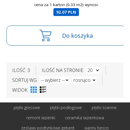
cena za 1 karton (0.33 m2) wynosi:
92.07 PLN
Do koszyka
ILOŚĆ: 3
ILOŚĆ NA STRONIE
SORTUJ WG
WIDOK
płytki gresowe
płytki podłogowe
płytki ścienne
remont łazienki
ceramika łazienkowa
zestawy podtynkowe geberit
wanny besco