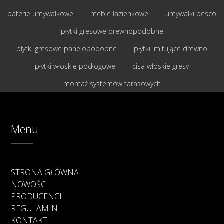
baterie umywalkowe
meble łazienkowe
umywalki besco
płytki gresowe drewnopodobne
płytki gresowe panelopodobne
płytki imitujące drewno
płytki włoskie podłogowe
cisa włoskie gresy
montaż systemów tarasowych
Menu
STRONA GŁÓWNA
NOWOŚCI
PRODUCENCI
REGULAMIN
KONTAKT