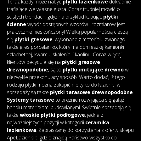
Teraz każdy może nabyć
płytki łazienkowe
dokładnie
trafiające we własne gusta. Coraz trudniej mówić o
ścisłych trendach, gdyż na przykład kupując
płytki
ścienne
wybór dostępnych wzorów i rozmiarów jest
praktycznie nieskończony! Wielką popularnością cieszą
się
płytki gresowe
, wykonane z materiału zwanego
także gres porcelaniko, który ma domieszkę kamionki
szlachetnej, kwarcu, skalenia, i kaolinu. Coraz więcej
klientów decyduje się na
płytki gresowe
drewnopodobne
, są to
płytki imitujące drewno
w
niezwykle przekonujący sposób. Warto dodać, iż tego
rodzaju płytki można zakupić nie tylko do łazienki, w
sprzedaży są także
płytki tarasowe drewnopodobne
.
Systemy tarasowe
to prężnie rozwijająca się gałąź
handlu materiałami budowlanymi. Świetnie sprzedają się
także
włoskie płytki podłogowe
, jedna z
najważniejszych pozycji w kategorii
ceramika
łazienkowa
. Zapraszamy do korzystania z oferty sklepu
ApeLazienki.pl gdzie znajdą Państwo wszystko co