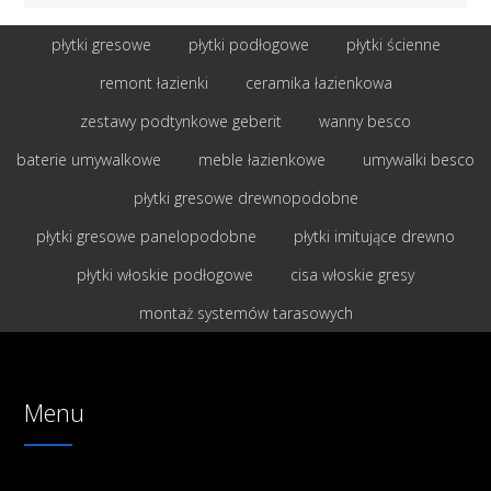
płytki gresowe
płytki podłogowe
płytki ścienne
remont łazienki
ceramika łazienkowa
zestawy podtynkowe geberit
wanny besco
baterie umywalkowe
meble łazienkowe
umywalki besco
płytki gresowe drewnopodobne
płytki gresowe panelopodobne
płytki imitujące drewno
płytki włoskie podłogowe
cisa włoskie gresy
montaż systemów tarasowych
Menu