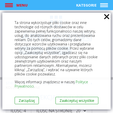
MENU
KATEGORIE
Ta strona wykorzystuje pliki cookie oraz inne
technologie od różnych dostawców w celu
zapewnienia pełnej funkcjonalności naszej witryny,
usług, do analizowania ruchu oraz prezentowania
reklam. Do tych celów, gromadzimy dane
dotyczące wzorców użytkowania i przeglądania
witryny za pomocą plików cookie. Przez wybranie
logowanie
rejestracja
opcji „Zaakceptuj wszystkie”, zgadzasz się na
udostępnianie danych zebranych przez pliki cookie
zewnętrznym użytkownikom oraz naszym
Mój koszyk (0)
partnerom reklamowym. Alternatywnie, możesz
kliknąć „Zarządzaj”, i wybrać na używanie których
plików cookie pozwalasz.
Więcej informacji znajdziesz w naszej
Polityce
STRONA GŁÓWNA
PŁYTKI
PŁYTKI GRESOWE
Prywatności
.
KOLEKCJA FOSTONE
KOLEKCJA FOSTONE
Zarządzaj
Zaakceptuj wszystkie
ILOŚĆ: 4
ILOŚĆ NA STRONIE