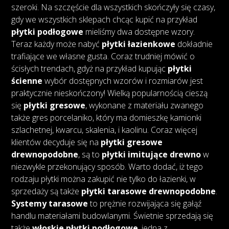
szeroki. Na szczęście dla wszystkich skończyły się czasy,
gdy we wszystkich sklepach chcąc kupić na przykład
płytki podłogowe
mieliśmy dwa dostępne wzory.
Teraz każdy może nabyć
płytki łazienkowe
dokładnie
trafiające we własne gusta. Coraz trudniej mówić o
ścisłych trendach, gdyż na przykład kupując
płytki
ścienne
wybór dostępnych wzorów i rozmiarów jest
praktycznie nieskończony! Wielką popularnością cieszą
się
płytki gresowe
, wykonane z materiału zwanego
także gres porcelaniko, który ma domieszkę kamionki
szlachetnej, kwarcu, skalenia, i kaolinu. Coraz więcej
klientów decyduje się na
płytki gresowe
drewnopodobne
, są to
płytki imitujące drewno
w
niezwykle przekonujący sposób. Warto dodać, iż tego
rodzaju płytki można zakupić nie tylko do łazienki, w
sprzedaży są także
płytki tarasowe drewnopodobne
.
Systemy tarasowe
to prężnie rozwijająca się gałąź
handlu materiałami budowlanymi. Świetnie sprzedają się
także
włoskie płytki podłogowe
, jedna z