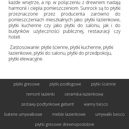
każde wnętrze, a np. w połączeniu z drewnem nadają
harmonii i ciepła pomieszczeniom. Sunrock są to płytki
przeznaczone przez producenta zarówno do
pomieszczeniach mieszkalnych jako płytki łazienkowe,
płytki kuchenne czy jako płytki do salonu, jak i do
budynków użyteczności publicznej, restauracji czy
hoteli.
Zastosowanie: płytki ścienne, płytki kuchenne, płytki
łazienkowe, płytki do salonu, płytki do przedpokoju,
płytki elewacyjne.
płytki gresowe
płytki podłogowe
płytki ścienne
remont łazienki
ceramika łazienkowa
zestawy podtynkowe geberit
wanny besco
baterie umywalkowe
meble łazienkowe
umywalki besco
płytki gresowe drewnopodobne