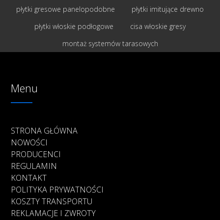
płytki gresowe panelopodobne
płytki imitujące drewno
płytki włoskie podłogowe
cisa włoskie gresy
montaż systemów tarasowych
Menu
STRONA GŁÓWNA
NOWOŚCI
PRODUCENCI
REGULAMIN
KONTAKT
POLITYKA PRYWATNOŚCI
KOSZTY TRANSPORTU
REKLAMACJE I ZWROTY