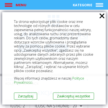
MENU
KATEGORIE
Ta strona wykorzystuje pliki cookie oraz inne
technologie od różnych dostawców w celu
zapewnienia pełnej funkcjonalności naszej witryny,
usług, do analizowania ruchu oraz prezentowania
reklam. Do tych celów, gromadzimy dane
dotyczące wzorców użytkowania i przeglądania
witryny za pomocą plików cookie. Przez wybranie
logowanie
rejestracja
opcji „Zaakceptuj wszystkie”, zgadzasz się na
udostępnianie danych zebranych przez pliki cookie
zewnętrznym użytkownikom oraz naszym
Mój koszyk (0)
partnerom reklamowym. Alternatywnie, możesz
kliknąć „Zarządzaj”, i wybrać na używanie których
plików cookie pozwalasz.
Więcej informacji znajdziesz w naszej
Polityce
STRONA GŁÓWNA
PŁYTKI
PŁYTKI GRESOWE
Prywatności
.
KOLEKCJA SUNROCK
KOLEKCJA SUNROCK
Zarządzaj
Zaakceptuj wszystkie
ILOŚĆ: 2
ILOŚĆ NA STRONIE