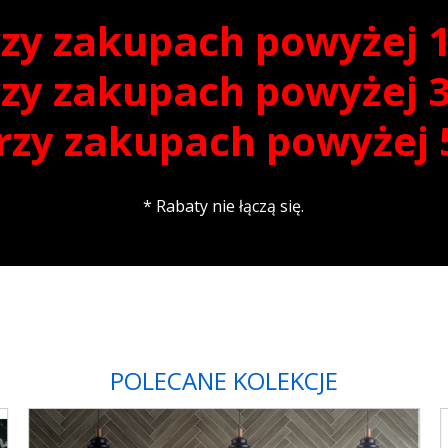
zy zakupach powyżej 10
zy zakupach powyżej 30
rzy zakupach powyżej 5
* Rabaty nie łączą się.
POLECANE KOLEKCJE