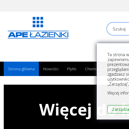
Najwyższe
Ta strona w
zapewnienia
prezentowa
Strona główna
Nowości
Płytki
Chemia budowlana
przeglądani
zgadzasz si
użytkownik
„Zarządzaj”
Więcej info
Więcej do k
Zarządza