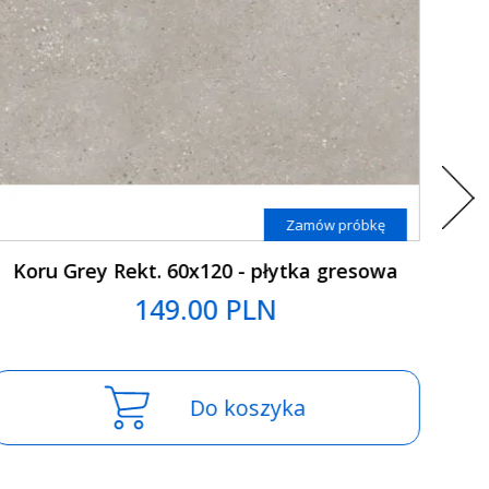
Zamów próbkę
Koru Beige Rekt. 120x120 - płytka
Ko
gresowa
159.00 PLN
Do koszyka