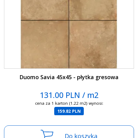
Duomo Savia 45x45 - płytka gresowa
131.00 PLN / m2
cena za 1 karton (1.22 m2) wynosi:
159.82 PLN
Do koszyka