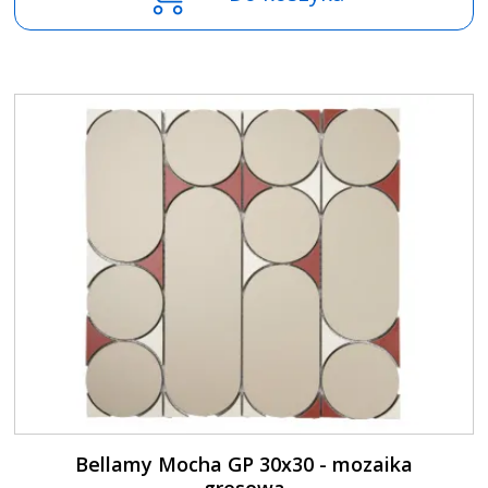
Bellamy Mocha GP 30x30 - mozaika