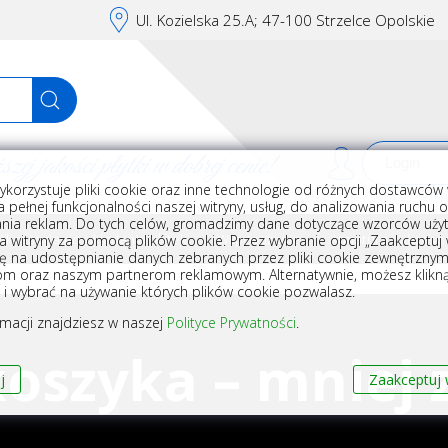
Ul. Kozielska 25.A; 47-100 Strzelce Opolskie
j jakości płytki w dobrej cenie!
ykorzystuje pliki cookie oraz inne technologie od różnych dostawców 
Rej
 pełnej funkcjonalności naszej witryny, usług, do analizowania ruchu 
nia reklam. Do tych celów, gromadzimy dane dotyczące wzorców użyt
Akcesoria do układania płytek
Wyposażenie
Armatura i akceso
a witryny za pomocą plików cookie. Przez wybranie opcji „Zaakceptuj w
ę na udostępnianie danych zebranych przez pliki cookie zewnętrzny
om oraz naszym partnerom reklamowym. Alternatywnie, możesz klikn
, i wybrać na używanie których plików cookie pozwalasz.
rmacji znajdziesz w naszej
Polityce Prywatności
.
oszyka – mniej z
j
Zaakceptuj 