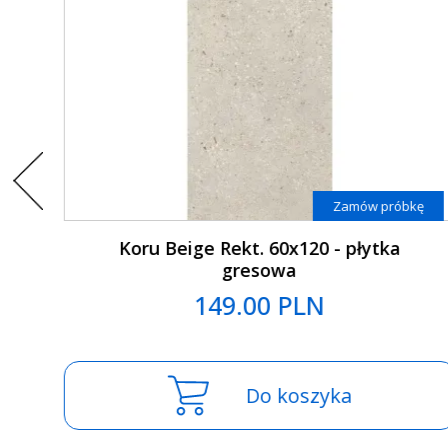
kę
Zamów próbkę
Koru Grey Rekt. 80x80 - płytka gresowa
149.00 PLN
Do koszyka