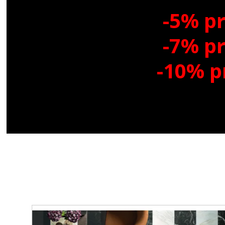
-5%
pr
-7%
pr
-10%
p